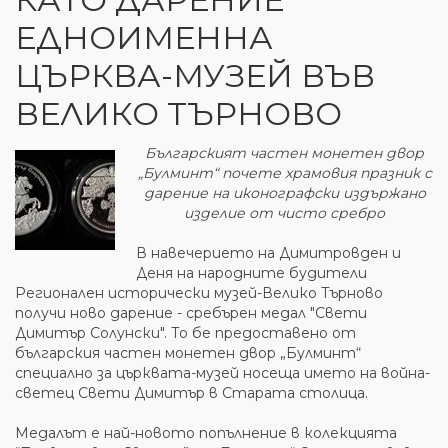
ЕДНОИМЕННА
ЦЪРКВА-МУЗЕЙ ВЪВ
ВЕЛИКО ТЪРНОВО
Българският частен монетен двор
„Булминт“ почете храмовия празник с
дарение на иконографски издържано
изделие от чисто сребро
В навечерието на Димитровден и
Деня на народните будители
Регионален исторически музей-Велико Търново
получи ново дарение - сребърен медал "Свети
Димитър Солунски". То бе предоставено от
българския частен монетен двор „Булминт“
специално за църквата-музей носеща името на война-
светец Свети Димитър в Старата столица.
Медалът е най-новото попълнение в колекцията