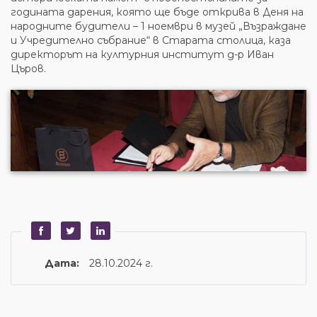
годината дарения, която ще бъде открива в Деня на
народните будители – 1 ноември в музей „Възраждане
и Учредително събрание“ в Старата столица, каза
директорът на културния институт д-р Иван
Църов.
Дата:
28.10.2024 г.