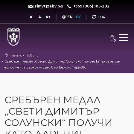
rimvt@abv.bg
+359 (885) 105-282
Currency
A-
A
A+
EN
-
BG
0
Начало
Новини
Сребърен медал „Свети Димитър Солунски“ получи като дарение
едноименна църква-музей във Велико Търново
СРЕБЪРЕН МЕДАЛ
„СВЕТИ ДИМИТЪР
СОЛУНСКИ“ ПОЛУЧИ
КАТО ДАРЕНИЕ