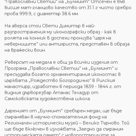
“Православни Светии” на „Булминт“ Отсечен е във
висше мат-гланцово качество от 31.1 г чисто сребро
проба 999.9, с диаметър 38.6 мм.
На аверса стои Свети Димитър в най-
разпространения му иконографски образ - как в
ролята на конник в доспехи пронизва “царя на
неверниците” или антихриста, представен в образа
на вражески воин.
Реверсът на медала е общ за всички изделия от
Програма „Православни Светии” на „Булминт” и
пресъздава богато орнаментирания иконостас в
църквата „Рождество Богородично“ в Рилския
манастирр, изработен в периода 1839 - 1844 г. от
видния дърворезбар Атанас Теладур от
Самоковската художествена школа.
Дареният от „Булминт” сребърен медал, ще бъде
съхраняван в научно-спомагателния фонд на
Регионален исторически музей – Велико Търново. Той
ще бъде включен в изложбата „Заедно да съхраним
историческата памет“ с новопостъпилите за