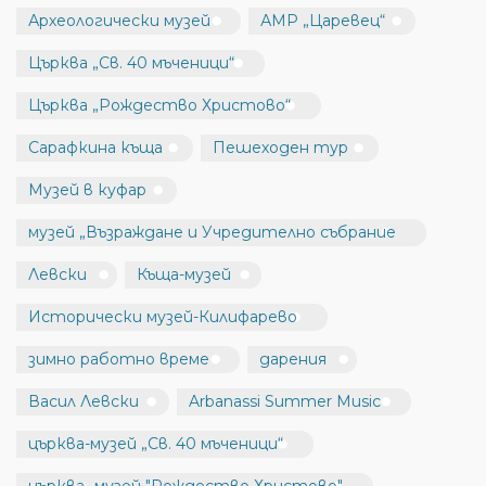
Археологически музей
АМР „Царевец“
Църква „Св. 40 мъченици“
Църква „Рождество Христово“
Сарафкина къща
Пешеходен тур
Музей в куфар
музей „Възраждане и Учредително събрание
Левски
Къща-музей
Исторически музей-Килифарево
зимно работно време
дарения
Васил Левски
Arbanassi Summer Music
църква-музей „Св. 40 мъченици“