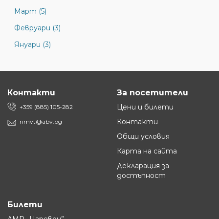
Март (5)
Февруари (3)
Януари (3)
Контакти
За посетители
Цени и билети
+359 (885) 105-282
Контакти
rimvt@abv.bg
Общи условия
Карта на сайта
Декларация за
достъпност
Билети