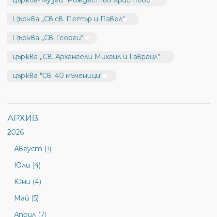
църква- музей "Рождество Христово"
Църква „Св.св. Петър и Павел“
Църква „Св. Георги“
църква „Св. Архангели Михаил и Гавраил“
църква "Св. 40 мъченици"
АРХИВ
2026
Август (1)
Юли (4)
Юни (4)
Май (5)
Април (7)