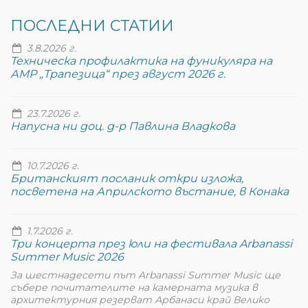
ПОСЛЕДНИ СТАТИИ
3.8.2026 г.
Техническа профилактика на фуникуляра на
АМР „Трапезица“ през август 2026 г.
23.7.2026 г.
Напусна ни доц. д-р Павлина Владкова
10.7.2026 г.
Британският посланик откри изложа,
посветена на Априлското въстание, в Конака
1.7.2026 г.
Три концерта през юли на фестивала Arbanassi
Summer Music 2026
За шестнадесети път Arbanassi Summer Music ще
събере почитателите на камерната музика в
архитектурния резерват Арбанаси край Велико