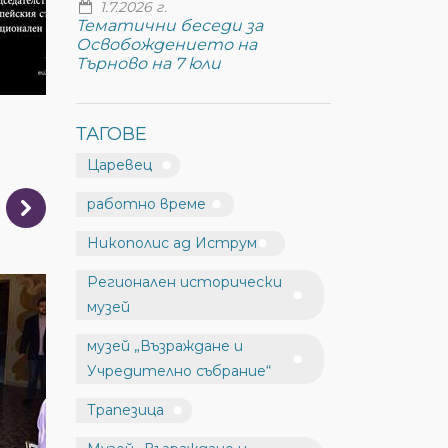
1.7.2026 г.
Тематични беседи за
Освобождението на
Търново на 7 юли
ТАГОВЕ
Царевец
работно време
Никополис ад Иструм
Регионален исторически
музей
музей „Възраждане и
Учредително събрание“
Трапезица