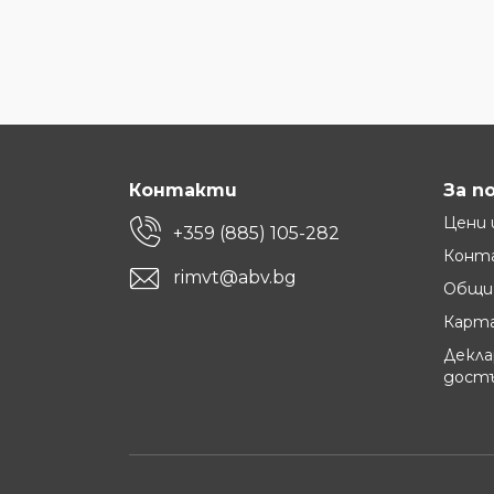
Контакти
За п
Цени 
+359 (885) 105-282
Конт
rimvt@abv.bg
Общи 
Карта
Декла
дост