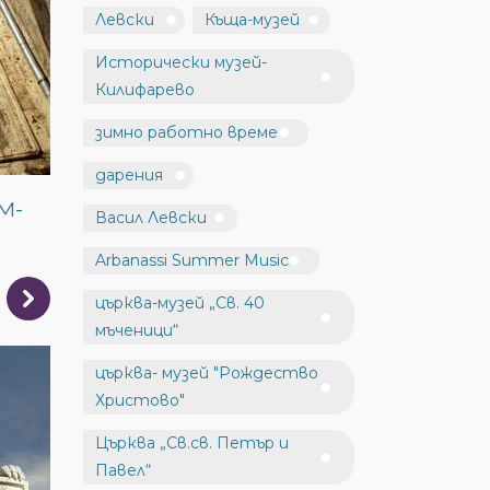
Левски
Къща-музей
Исторически музей-
Килифарево
зимно работно време
дарения
М-
Васил Левски
Arbanassi Summer Music
църква-музей „Св. 40
мъченици“
църква- музей "Рождество
Христово"
Църква „Св.св. Петър и
Павел“