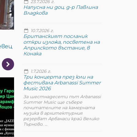
23.7.2026 г.
Напусна ни доц. д-р Павлина
Владкова
10.7.2026 г.
Британският посланик
откри изложа, посветена на
евец
Априлското въстание, в
Конака
1.7.2026 г.
Три концерта през юли на
фестивала Arbanassi Summer
Music 2026
За шестнадесети път Arbanassi
Summer Music ще събере
почитателите на камерната
музика в архитектурния
резерват Арбанаси край Велико
Търново. ...