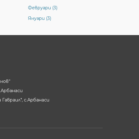
Февруари (3)
Януари (3)
нов“
.Арбанаси
 Гавраил", с.Арбанаси