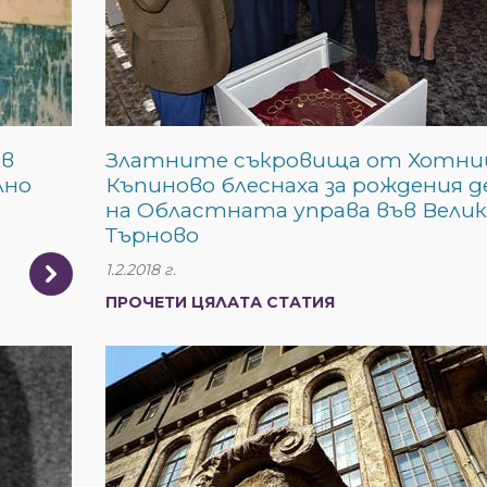
 в
Златните съкровища от Хотни
лно
Къпиново блеснаха за рождения д
на Областната управа във Велик
Търново
1.2.2018 г.
ПРОЧЕТИ ЦЯЛАТА СТАТИЯ