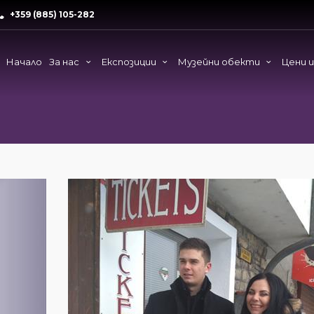
+359 (885) 105-282
Начало
За нас
Експозиции
Музейни обекти
Цени 