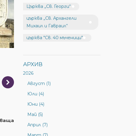
Църква „Св. Георги“
църква „Св. Архангели
Михаил и Гавраил“
църква "Св. 40 мъченици"
АРХИВ
2026
Август (1)
Юли (4)
Юни (4)
Май (5)
дваща
Април (7)
Март (7)