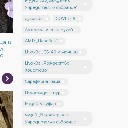
Музей „Възраждане и
Учредително събрание“
изложба
COVID-19
Археологически музей
АМР „Царевец“
ца и
ен
Църква „Св. 40 мъченици“
о
Църква „Рождество
Христово“
Сарафкина къща
Пешеходен тур
Музей в куфар
музей „Възраждане и
Учредително събрание