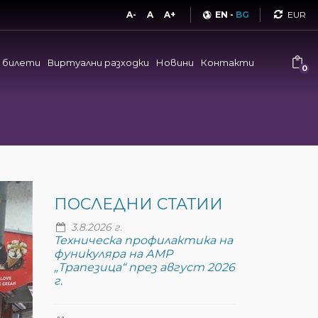
Curren
A-
A
A+
EN
-
BG
и билети
Виртуални разходки
Новини
Контакти
0
ПОСЛЕДНИ СТАТИИ
3.8.2026 г.
Техническа профилактика на
фуникуляра на АМР
„Трапезица“ през август 2026
г.