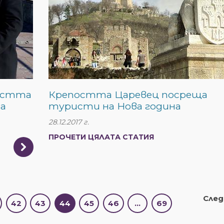
постта
Крепостта Царевец посреща
та
туристи на Нова година
28.12.2017 г.
ПРОЧЕТИ ЦЯЛАТА СТАТИЯ
Сле
42
43
44
45
46
…
69