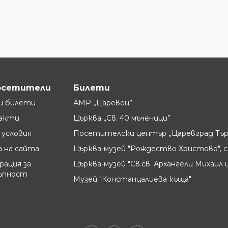
осетители
Билети
и билети
АМР „Царевец”
акти
Църква „Св. 40 мъченици”
условия
Посетителски център „Царевград Тър
 на сайта
Църква-музей "Рождество Христово", с
рация за
Църква-музей "Св.св. Архангели Михаил и
ъпност
Музей "Констанцалиева къща"