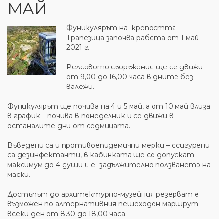
МАЙ
Фуникулярът на крепостта
Трапезица ️започва работа от 1 май
2021 г.
Релсовото съоръжение ще се движи
от 9,00 до 16,00 часа в дните без
валежи.
Фуникулярът ще почива на 4 и 5 май, а от 10 май влиза
в график – почива в понеделник и се движи в
останалите дни от седмицата.
Въведени са и противоепидемични мерки – осигурени
са дезинфектанти, в кабинката ще се допускат
максимум до 4 души и е задължително ползването на
маски.
Достъпът до архитектурно-музейния резерват е
възможен по алтернативния пешеходен маршрут
всеки ден от 8,30 до 18,00 часа.