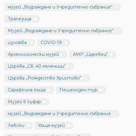
музей „Възраждане и Учредително събрание“
Трапезица
Музей „Възраждане и Учредително събрание“
изложба
COVID-19
Археологически музей
АМР „Царевец“
Църква „Св. 40 мъченици“
Църква „Рождество Христово“
Сарафкина къща
Пешеходен тур
Музей в куфар
музей „Възраждане и Учредително събрание
Левски
Къща-музей