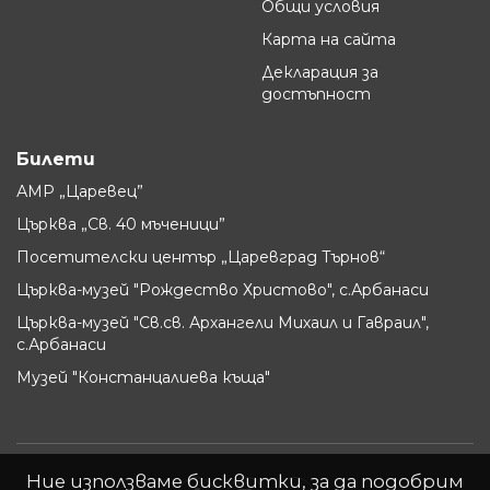
Общи условия
Карта на сайта
Декларация за
достъпност
Билети
АМР „Царевец”
Църква „Св. 40 мъченици”
Посетителски център „Царевград Търнов“
Църква-музей "Рождество Христово", с.Арбанаси
Църква-музей "Св.св. Архангели Михаил и Гавраил",
с.Арбанаси
Музей "Констанцалиева къща"
Ние използваме бисквитки, за да подобрим