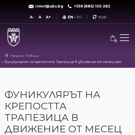
rimvt@abv.bg
+359 (885) 105-282
Currency
A-
A
A+
EN
-
BG
0
Начало
Новини
Фуникулярът на крепостта Трапезица в движение от месец май
ФУНИКУЛЯРЪТ НА
КРЕПОСТТА
ТРАПЕЗИЦА В
ДВИЖЕНИЕ ОТ МЕСЕЦ