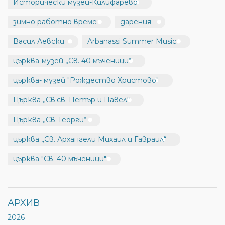
Исторически музей-Килифарево
зимно работно време
дарения
Васил Левски
Arbanassi Summer Music
църква-музей „Св. 40 мъченици“
църква- музей "Рождество Христово"
Църква „Св.св. Петър и Павел“
Църква „Св. Георги“
църква „Св. Архангели Михаил и Гавраил“
църква "Св. 40 мъченици"
АРХИВ
2026