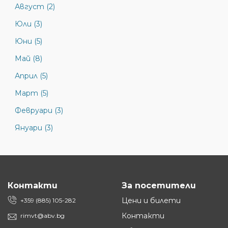
Август (2)
Юли (3)
Юни (5)
Май (8)
Април (5)
Март (5)
Февруари (3)
Януари (3)
Контакти
За посетители
Цени и билети
+359 (885) 105-282
Контакти
rimvt@abv.bg