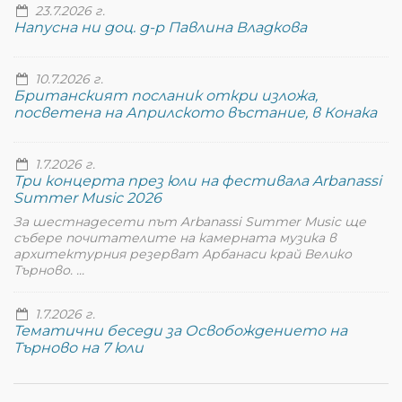
23.7.2026 г.
Напусна ни доц. д-р Павлина Владкова
10.7.2026 г.
Британският посланик откри изложа,
посветена на Априлското въстание, в Конака
1.7.2026 г.
Три концерта през юли на фестивала Arbanassi
Summer Music 2026
За шестнадесети път Arbanassi Summer Music ще
събере почитателите на камерната музика в
архитектурния резерват Арбанаси край Велико
Търново. ...
1.7.2026 г.
Тематични беседи за Освобождението на
Търново на 7 юли