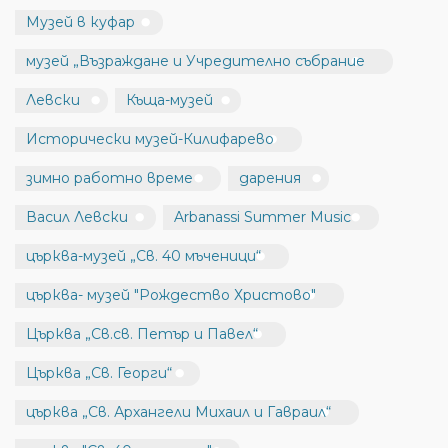
Музей в куфар
музей „Възраждане и Учредително събрание
Левски
Къща-музей
Исторически музей-Килифарево
зимно работно време
дарения
Васил Левски
Arbanassi Summer Music
църква-музей „Св. 40 мъченици“
църква- музей "Рождество Христово"
Църква „Св.св. Петър и Павел“
Църква „Св. Георги“
църква „Св. Архангели Михаил и Гавраил“