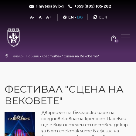
rimvt@abv.bg
+359 (885) 105-282
Currency
A-
A
A+
EN
-
BG
0
Начало
Новини
Фестивал "Сцена на вековете"
ФЕСТИВАЛ "СЦЕНА НА
ВЕКОВЕТЕ"
Дворецът на български царе на
средновековната крепост Царевец
ще е внушителен естествен декор
за 6 от спектаклите в афиша на