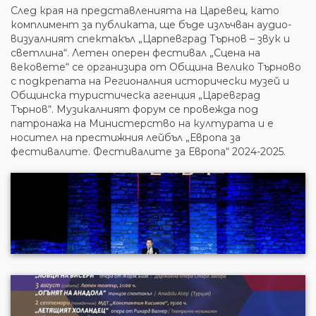
След края на представленията на Царевец, като
комплимент за публиката, ще бъде излъчван аудио-
визуалният спектакъл „Царпевград Търнов – звук и
светлина“. Летен оперен фестивал „Сцена на
вековете“ се организира от Община Велико Търново
с подкрепата на Регионалния исторически музей и
Общинска туристическа агенция „Царевград
Търнов“. Музикалният форум се провежда под
патронажа на Министерство на културата и е
носител на престижния лейбъл „Европа за
фестивалите. Фестивалите за Европа“ 2024-2025.