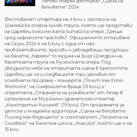
Летен оперен фестивал „Сцена на
вековете“ 2024.
Фестивалът стартира на 4 юли с гастрола на
Шанхайска оперна кунчю трупа, която ще представи
на Царевец класическата китайска опера „Среща
сред цъфналите праскови“. Официалното откриване
на Сезон 2024 е на 6 юли с една от най-
провокативните, красиви и завладяващи продукции
на балета „Кармен“ по музика на Бизе-Шчедрин на
балетната трупа на Русенската опера. Под
звездното небе на откритата сцена в крепостта
Царевец ще са и следващите три заглавия от
основната програма – концерта „Почит към Ennio
Morricone” на Симфониета Враца (13 юли,) и
оперетата „Страната на усмивките“ от Лехар в
изпълнение на Музикално-драматичен театър
„Константин Кисимов“ (19 юли). От програмата за
детска и младежка аудитория „Сцена на вековете:
Поглед към бъдещето“ е спектакълът „Песента на
Соловейг“ на Балетна школа „Класика“, който ще е на
15 юли.