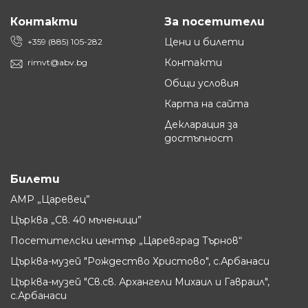
Контакти
За посетители
Цени и билети
+359 (885) 105-282
Контакти
rimvt@abv.bg
Общи условия
Карта на сайта
Декларация за
достъпност
Билети
АМР „Царевец”
Църква „Св. 40 мъченици”
Посетителски център „Царевград Търнов“
Църква-музей "Рождество Христово", с.Арбанаси
Църква-музей "Св.св. Архангели Михаил и Гавраил",
с.Арбанаси