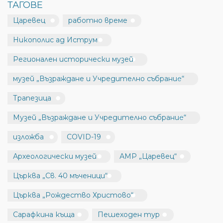
ТАГОВЕ
Царевец
работно време
Никополис ад Иструм
Регионален исторически музей
музей „Възраждане и Учредително събрание“
Трапезица
Музей „Възраждане и Учредително събрание“
изложба
COVID-19
Археологически музей
АМР „Царевец“
Църква „Св. 40 мъченици“
Църква „Рождество Христово“
Сарафкина къща
Пешеходен тур