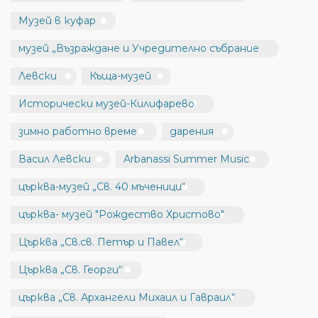
Музей в куфар
музей „Възраждане и Учредително събрание
Левски
Къща-музей
Исторически музей-Килифарево
зимно работно време
дарения
Васил Левски
Arbanassi Summer Music
църква-музей „Св. 40 мъченици“
църква- музей "Рождество Христово"
Църква „Св.св. Петър и Павел“
Църква „Св. Георги“
църква „Св. Архангели Михаил и Гавраил“