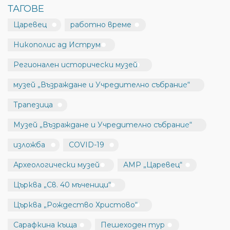
ТАГОВЕ
Царевец
работно време
Никополис ад Иструм
Регионален исторически музей
музей „Възраждане и Учредително събрание“
Трапезица
Музей „Възраждане и Учредително събрание“
изложба
COVID-19
Археологически музей
АМР „Царевец“
Църква „Св. 40 мъченици“
Църква „Рождество Христово“
Сарафкина къща
Пешеходен тур