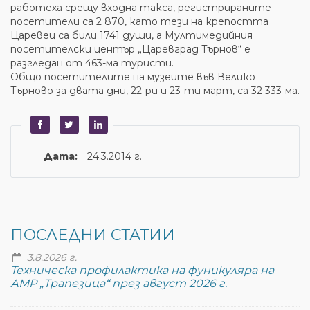
работеха срещу входна такса, регистрираните
посетители са 2 870, като тези на крепостта
Царевец са били 1741 души, а Мултимедийния
посетителски център „Царевград Търнов“ е
разгледан от 463-ма туристи.
Общо посетителите на музеите във Велико
Търново за двата дни, 22-ри и 23-ти март, са 32 333-ма.
Дата:
24.3.2014 г.
ПОСЛЕДНИ СТАТИИ
3.8.2026 г.
Техническа профилактика на фуникуляра на
АМР „Трапезица“ през август 2026 г.