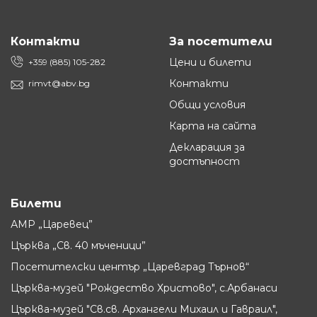
Контакти
За посетители
Цени и билети
+359 (885) 105-282
Контакти
rimvt@abv.bg
Общи условия
Карта на сайта
Декларация за
достъпност
Билети
АМР „Царевец”
Църква „Св. 40 мъченици”
Посетителски център „Царевград Търнов“
Църква-музей "Рождество Христово", с.Арбанаси
Църква-музей "Св.св. Архангели Михаил и Гавраил",