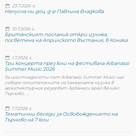
23.7.2026 г.
Напусна ни доц. д-р Павлина Владкова
10.7.2026 г.
Британският посланик откри изложа,
посветена на Априлското въстание, в Конака
1.7.2026 г.
Три концерта през юли на фестивала Arbanassi
Summer Music 2026
За шестнадесети път Arbanassi Summer Music ще
събере почитателите на камерната музика в
архитектурния резерват Арбанаси край Велико
Търново. ...
1.7.2026 г.
Тематични беседи за Освобождението на
Търново на 7 юли