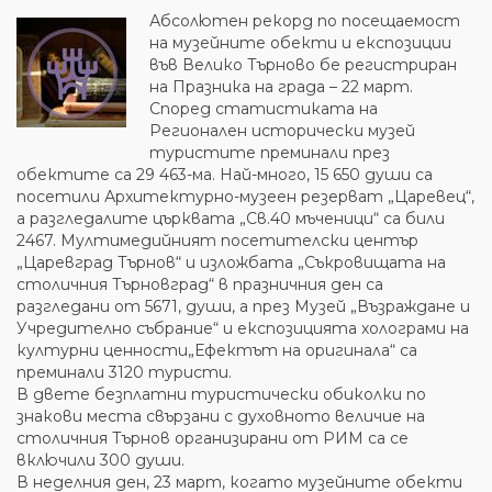
Абсолютен рекорд по посещаемост
на музейните обекти и експозиции
във Велико Търново бе регистриран
на Празника на града – 22 март.
Според статистиката на
Регионален исторически музей
туристите преминали през
обектите са 29 463-ма. Най-много, 15 650 души са
посетили Архитектурно-музеен резерват „Царевец“,
а разгледалите църквата „Св.40 мъченици“ са били
2467. Мултимедийният посетителски център
„Царевград Търнов“ и изложбата „Съкровищата на
столичния Търновград“ в празничния ден са
разгледани от 5671, души, а през Музей „Възраждане и
Учредително събрание“ и експозицията холограми на
културни ценности„Ефектът на оригинала“ са
преминали 3120 туристи.
В двете безплатни туристически обиколки по
знакови места свързани с духовното величие на
столичния Търнов организирани от РИМ са се
включили 300 души.
В неделния ден, 23 март, когато музейните обекти