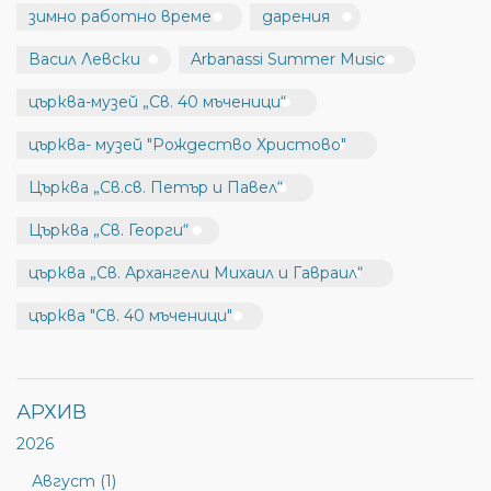
зимно работно време
дарения
Васил Левски
Arbanassi Summer Music
църква-музей „Св. 40 мъченици“
църква- музей "Рождество Христово"
Църква „Св.св. Петър и Павел“
Църква „Св. Георги“
църква „Св. Архангели Михаил и Гавраил“
църква "Св. 40 мъченици"
АРХИВ
2026
Август (1)