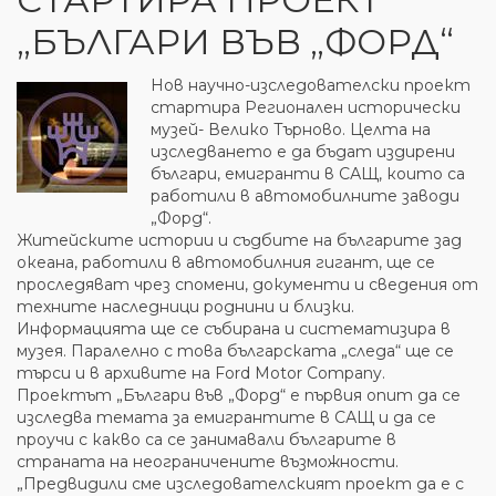
„БЪЛГАРИ ВЪВ „ФОРД“
Нов научно-изследователски проект
стартира Регионален исторически
музей- Велико Търново. Целта на
изследването е да бъдат издирени
българи, емигранти в САЩ, които са
работили в автомобилните заводи
„Форд“.
Житейските истории и съдбите на българите зад
океана, работили в автомобилния гигант, ще се
проследяват чрез спомени, документи и сведения от
техните наследници роднини и близки.
Информацията ще се събирана и систематизира в
музея. Паралелно с това българската „следа“ ще се
търси и в архивите на Ford Motor Company.
Проектът „Българи във „Форд“ е първия опит да се
изследва темата за емигрантите в САЩ и да се
проучи с какво са се занимавали българите в
страната на неограничените възможности.
„Предвидили сме изследователският проект да е с