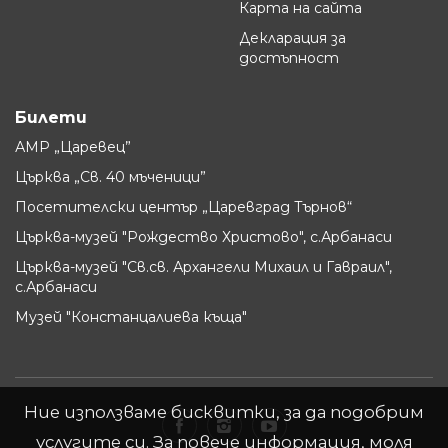
Карта на сайта
Декларация за
достъпност
Билети
АМР „Царевец”
Църква „Св. 40 мъченици”
Посетителски център „Царевград Търнов“
Църква-музей "Рождество Христово", с.Арбанаси
Църква-музей "Св.св. Архангели Михаил и Гавраил",
с.Арбанаси
Музей "Констанцалиева къща"
Ние използваме бисквитки, за да подобрим
услугите си. За повече информация, моля