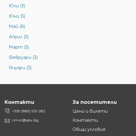
Юли (3)
Юни (5)
Май (8)
Април (5)
Март (5)
Февруари (3)
Януари (3)
Контакти
За посетители
Цени и билети
+359 (885) 105-282
Контакти
rimvt@abv.bg
Общи условия