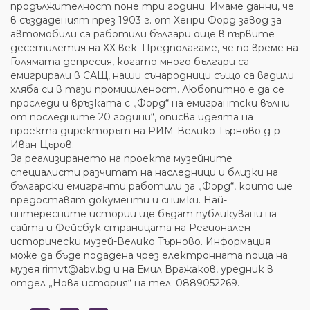
продължителност поне три години. Имаме данни, че
в създаденият през 1903 г. от Хенри Форд завод за
автомобили са работили българи още в първите
десетилетия на ХХ век. Предполагаме, че по време на
Голямата депресия, когато много българи са
емигрирали в САЩ, наши сънародници също са вадили
хляба си в тази промишленост. Любопитно е да се
проследи и връзката с „Форд“ на емигрантски вълни
от последните 20 години“, описва идеята на
проекта директорът на РИМ-Велико Търново д-р
Иван Църов.
За реализирането на проекта музейните
специалисти разчитат на наследници и близки на
български емигранти работили за „Форд“, които ще
предоставят документи и снимки. Най-
интересните истории ще бъдат публикувани на
сайта и Фейсбук страницата на Регионален
исторически музей-Велико Търново. Информация
може да бъде подадена чрез електронната поща на
музея rimvt@abv.bg и на Емил Вражаков, уредник в
отдел „Нова история“ на тел. 0889052269.