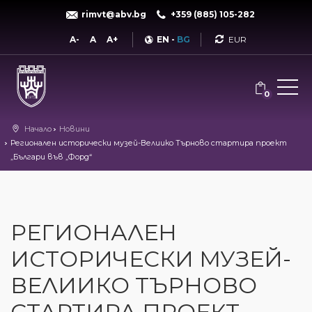
rimvt@abv.bg
+359 (885) 105-282
Currency
A-
A
A+
EN
-
BG
0
Начало
Новини
Регионален исторически музей-Велиико Търново стартира проект
„Българи във „Форд“
РЕГИОНАЛЕН
ИСТОРИЧЕСКИ МУЗЕЙ-
ВЕЛИИКО ТЪРНОВО
СТАРТИРА ПРОЕКТ