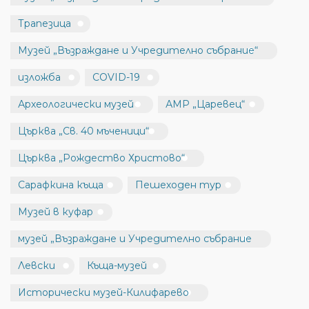
Трапезица
Музей „Възраждане и Учредително събрание“
изложба
COVID-19
Археологически музей
АМР „Царевец“
Църква „Св. 40 мъченици“
Църква „Рождество Христово“
Сарафкина къща
Пешеходен тур
Музей в куфар
музей „Възраждане и Учредително събрание
Левски
Къща-музей
Исторически музей-Килифарево