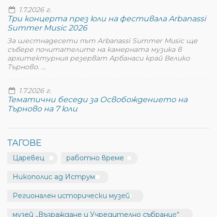
1.7.2026 г.
Три концерта през юли на фестивала Arbanassi
Summer Music 2026
За шестнадесети път Arbanassi Summer Music ще
събере почитателите на камерната музика в
архитектурния резерват Арбанаси край Велико
Търново. ...
1.7.2026 г.
Тематични беседи за Освобождението на
Търново на 7 юли
ТАГОВЕ
Царевец
работно време
Никополис ад Иструм
Регионален исторически музей
музей „Възраждане и Учредително събрание“