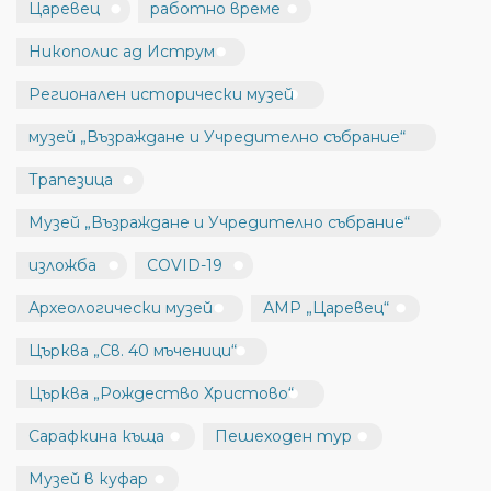
Царевец
работно време
Никополис ад Иструм
Регионален исторически музей
музей „Възраждане и Учредително събрание“
Трапезица
Музей „Възраждане и Учредително събрание“
изложба
COVID-19
Археологически музей
АМР „Царевец“
Църква „Св. 40 мъченици“
Църква „Рождество Христово“
Сарафкина къща
Пешеходен тур
Музей в куфар