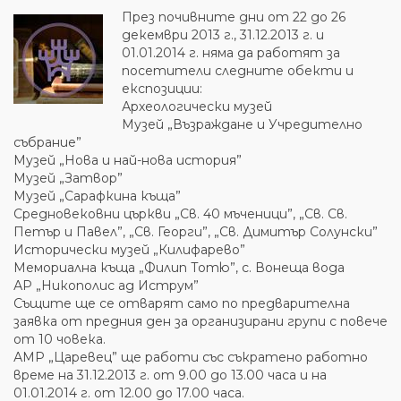
През почивните дни от 22 до 26
декември 2013 г., 31.12.2013 г. и
01.01.2014 г. няма да работят за
посетители следните обекти и
експозиции:
Археологически музей
Музей „Възраждане и Учредително
събрание”
Музей „Нова и най-нова история”
Музей „Затвор”
Музей „Сарафкина къща”
Средновековни църкви „Св. 40 мъченици”, „Св. Св.
Петър и Павел”, „Св. Георги”, „Св. Димитър Солунски”
Исторически музей „Килифарево”
Мемориална къща „Филип Тотю”, с. Вонеща вода
АР „Никополис ад Иструм”
Същите ще се отварят само по предварителна
заявка от предния ден за организирани групи с повече
от 10 човека.
АМР „Царевец” ще работи със съкратено работно
време на 31.12.2013 г. от 9.00 до 13.00 часа и на
01.01.2014 г. от 12.00 до 17.00 часа.