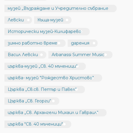
музей „Възраждане и Учредително събрание
Левски
Къща-музей
Исторически музей-Килифарево
зимно работно време
дарения
Васил Левски
Arbanassi Summer Music
църква-музей „Св. 40 мъченици“
църква- музей "Рождество Христово"
Църква „Св.св. Петър и Павел“
Църква „Св. Георги“
църква „Св. Архангели Михаил и Гавраил“
църква "Св. 40 мъченици"