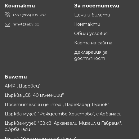
Контакти
За посетители
Цени и билети
+359 (885) 105-282
Контакти
rimvt@abv.bg
Общи условия
Карта на сайта
Декларация за
достъпност
Билети
АМР „Царевец”
Църква „Св. 40 мъченици”
Посетителски център „Царевград Търнов“
Църква-музей "Рождество Христово", с.Арбанаси
Църква-музей "Св.св. Архангели Михаил и Гавраил",
с.Арбанаси
Музей "Констанцалиева къща"