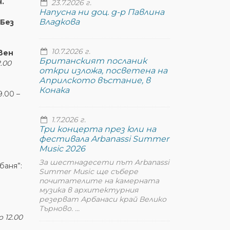
.
23.7.2026 г.
Напусна ни доц. д-р Павлина
Владкова
Без
10.7.2026 г.
вен
Британският посланик
.00
откри изложа, посветена на
Априлското въстание, в
Конака
.00 –
1.7.2026 г.
Три концерта през юли на
фестивала Arbanassi Summer
Music 2026
За шестнадесети път Arbanassi
баня”:
Summer Music ще събере
почитателите на камерната
музика в архитектурния
резерват Арбанаси край Велико
Търново. ...
 12.00