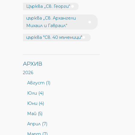
Църква „Св. Георги“
църква „Св. Архангели
Михаил и Гавраил“
църква "Св. 40 мъченици"
АРХИВ
2026
Август (1)
Юли (4)
Юни (4)
Май (5)
Април (7)
Март (7)