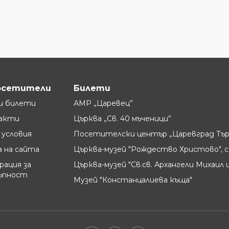
осетители
Билети
и билети
АМР „Царевец”
акти
Църква „Св. 40 мъченици”
условия
Посетителски център „Царевград Тър
 на сайта
Църква-музей "Рождество Христово", с
рация за
Църква-музей "Св.св. Архангели Михаил и
ъпност
Музей "Констанцалиева къща"