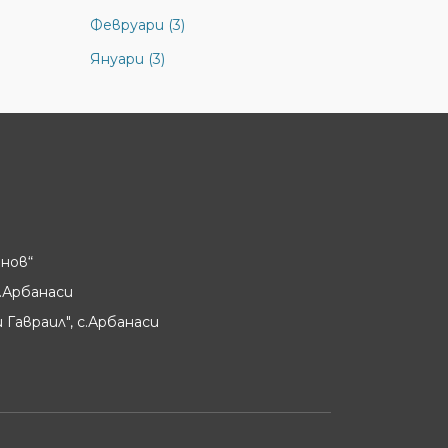
Февруари (3)
Януари (3)
нов“
.Арбанаси
 Гавраил", с.Арбанаси