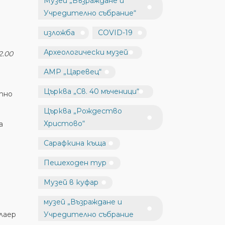
Музей „Възраждане и
Учредително събрание“
изложба
COVID-19
Археологически музей
2.00
АМР „Царевец“
Църква „Св. 40 мъченици“
тно
Църква „Рождество
Христово“
а
Сарафкина къща
Пешеходен тур
Музей в куфар
музей „Възраждане и
лаер
Учредително събрание