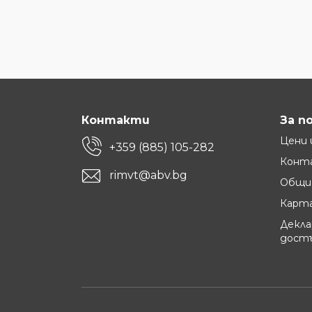
Контакти
За п
Цени 
+359 (885) 105-282
Конт
rimvt@abv.bg
Общи 
Карта
Декла
дост