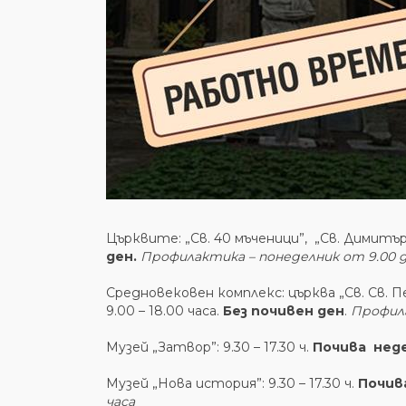
Църквите: „Св. 40 мъченици”, „Св. Димитър С
ден.
Профилактика – понеделник от 9.00 до
Средновековен комплекс: църква „Св. Св. П
9.00 – 18.00 часа.
Без почивен ден
.
Профила
Музей „Затвор”: 9.30 – 17.30 ч.
Почива неде
Музей „Нова история”: 9.30 – 17.30 ч.
Почив
часа