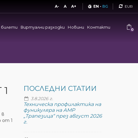
Curren
A-
A
A+
EN
-
BG
и билети
Виртуални разходки
Новини
Контакти
0
 1
ПОСЛЕДНИ СТАТИИ
3.8.2026 г.
Техническа профилактика на
фуникуляра на АМР
 в
„Трапезица“ през август 2026
 от 1
г.