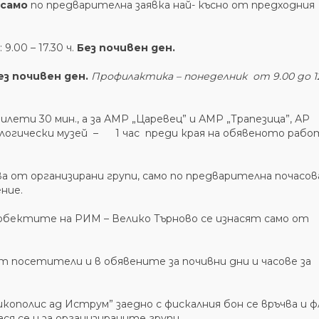
само
по предварителна заявка най- късно от предходния
9.00 – 17.30 ч.
Без почивен ден.
ез почивен ден.
Профилактика – понеделник от 9.00 до 1
ети 30 мин., а за АМР „Царевец” и АМР „Трапезица”, АР
еологически музей – 1 час преди края на обявеното рабо
 от организирани групи, само по предварителна почасов
ние.
 обектите на РИМ – Велико Търново се изнасят само от
 посетители и в обявените за почивни дни и часове за
икополис ад Иструм” заедно с фискалния бон се връчва и ф
ся се и за организираните групи.