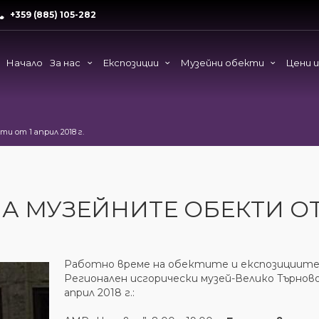
+359 (885) 105-282
Начало
За нас
Експозиции
Музейни обекти
Цени 
 от 1 април 2018 г.
А МУЗЕЙНИТЕ ОБЕКТИ ОТ
Работно време на обектите и експозициите
Регионален исгорически музей-Велико Търново
април 2018 г.: