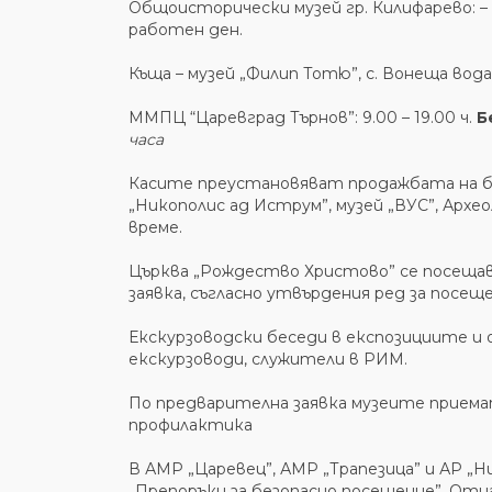
Общоисторически музей гр. Килифарево: –
работен ден.
Къща – музей „Филип Тотю”, с. Вонеща вода: 
ММПЦ “Царевград Търнов”: 9.00 – 19.00 ч.
Б
часа
Касите преустановяват продажбата на бил
„Никополис ад Иструм”, музей „ВУС”, Арх
време.
Църква „Рождество Христово” се посещава
заявка, съгласно утвърдения ред за посеще
Екскурзоводски беседи в експозициите и
екскурзоводи, служители в РИМ.
По предварителна заявка музеите приемат
профилактика
В АМР „Царевец”, АМР „Трапезица” и АР „Н
„Препоръки за безопасно посещение”. Отна