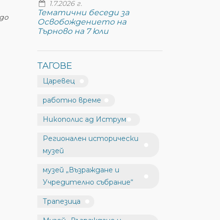
1.7.2026 г.
Тематични беседи за
 до
Освобождението на
Търново на 7 юли
ТАГОВЕ
Царевец
работно време
Никополис ад Иструм
Регионален исторически
музей
музей „Възраждане и
Учредително събрание“
Трапезица