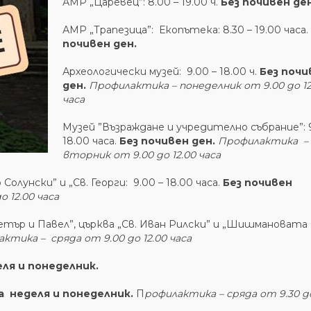
АМР „Царевец”: 8.00 – 19.00 ч.
Без почивен ден
АМР „Трапезица”: Екопътека: 8.30 – 19.00 часа.
почивен ден.
Археологически музей: 9.00 – 18.00 ч.
Без почи
ден.
Профилактика – понеделник от 9.00 до 12
часа
Музей ”Възраждане и учредително събрание”: 9
18.00 часа.
Без почивен ден.
Профилактика
–
вторник от 9.00 до 12.00 часа
олунски” и „Св. Георги: 9.00 – 18.00 часа.
Без почивен
 12.00 часа
етър и Павел”, църква „Св. Иван Рилски” и „Шишмановата 
ктика – сряда от 9.00 до 12.00 часа
ля и понеделник.
а неделя и понеделник.
П
рофилактика – сряда от 9.30 до