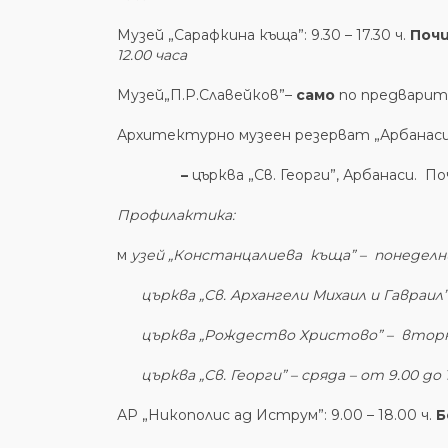
Музей „Сарафкина къща”: 9.30 – 17.30 ч.
Почи
12.00 часа
Музей„П.Р.Славейков”–
само
по предварите
Архитектурно музеен резерват „Арбанаси”: 
–
църква „Св. Георги”, Арбанаси. П
Профилактика:
м
узей „Констанцалиева къща” – понеделни
църква „Св. Архангели Михаил и Гавраил” 
църква „Рождество Христово” – вторник
църква „Св. Георги” – сряда – от 9.00 до 1
АР „Никополис ад Иструм”: 9.00 – 18.00 ч.
Б