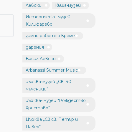
Левски
Къща-музей
Исторически музей-
Килифарево
зимно работно време
дарения
Васил Левски
Arbanassi Summer Music
църква-музей „Св. 40
мъченици“
църква- музей "Рождество
Христово"
Църква „Св.св. Петър и
Павел“