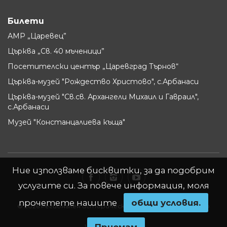
Билети
АМР „Царевец”
Църква „Св. 40 мъченици”
Посетителски център „Царевград Търнов“
Църква-музей "Рождество Христово", с.Арбанаси
Църква-музей "Св.св. Архангели Михаил и Гавраил",
с.Арбанаси
Музей "Констанцалиева къща"
Ние използваме бисквитки, за да подобрим
услугите си. За повече информация, моля
прочетете нашите
oбщи условия.
© 2026 Регионален исторически музей - Велико Търново
Website by
WebInfit