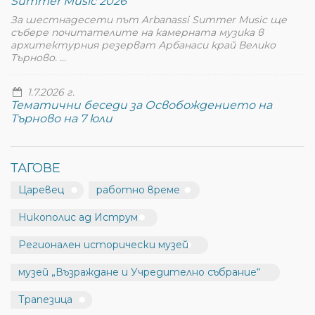
Summer Music 2026
За шестнадесети път Arbanassi Summer Music ще
събере почитателите на камерната музика в
архитектурния резерват Арбанаси край Велико
Търново. ...
1.7.2026 г.
Тематични беседи за Освобождението на
Търново на 7 юли
ТАГОВЕ
Царевец
работно време
Никополис ад Иструм
Регионален исторически музей
музей „Възраждане и Учредително събрание“
Трапезица