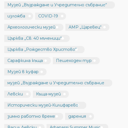
Музей „Възраждане и Учредително събрание“
изложба
COVID-19
Археологически музей
АМР „Царевец“
Църква „Св. 40 мъченици“
Църква „Рождество Христово“
Сарафкина къща
Пешеходен тур
Музей в куфар
музей „Възраждане и Учредително събрание
Левски
Къща-музей
Исторически музей-Килифарево
зимно работно време
дарения
Васил Левски
Arbanassi Summer Music