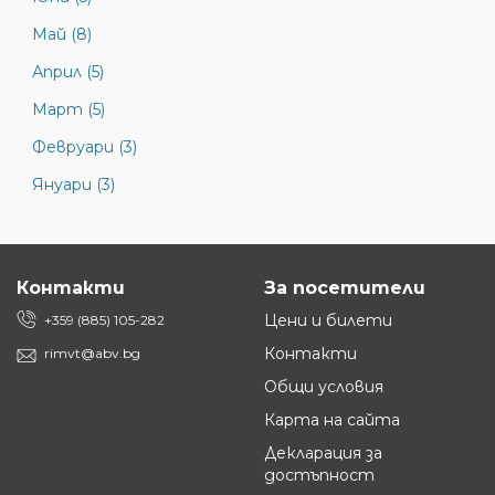
Май (8)
Април (5)
Март (5)
Февруари (3)
Януари (3)
Контакти
За посетители
Цени и билети
+359 (885) 105-282
Контакти
rimvt@abv.bg
Общи условия
Карта на сайта
Декларация за
достъпност