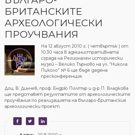
БРИТАНСКИТЕ
АРХЕОЛОГИЧЕСКИ
ПРОУЧВАНИЯ
На 12 август 2010 г. ( четвъртък ) от
10.30 часа в административната
сграда на Регионален исторически
музей – Велико Търново на ул. “Никола
Пиколо” № 6 ще бъде дадена
пресконференция.
Доц. В. Динчев, проф. Ендрю Полтър и д-р П. Владкова
ще представят резултатите от археологическите
проучвания по реализацията на българо-британския
археологически проект.