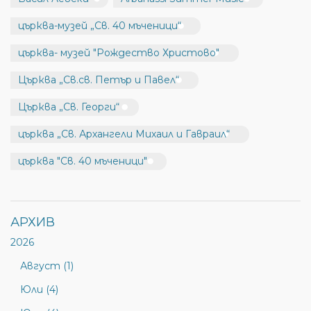
църква-музей „Св. 40 мъченици“
църква- музей "Рождество Христово"
Църква „Св.св. Петър и Павел“
Църква „Св. Георги“
църква „Св. Архангели Михаил и Гавраил“
църква "Св. 40 мъченици"
АРХИВ
2026
Август (1)
Юли (4)