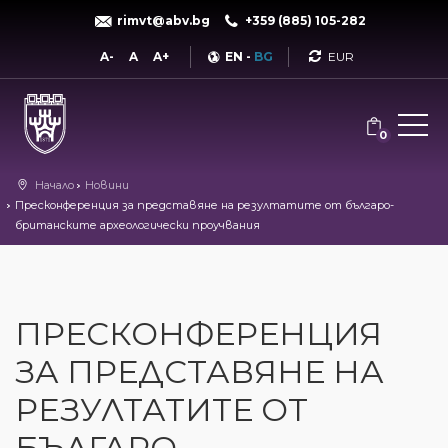
rimvt@abv.bg
+359 (885) 105-282
Currency
A-
A
A+
EN
-
BG
0
Начало
Новини
Пресконференция за представяне на резултатите от българо-
британските археологически проучвания
ПРЕСКОНФЕРЕНЦИЯ
ЗА ПРЕДСТАВЯНЕ НА
РЕЗУЛТАТИТЕ ОТ
БЪЛГАРО-