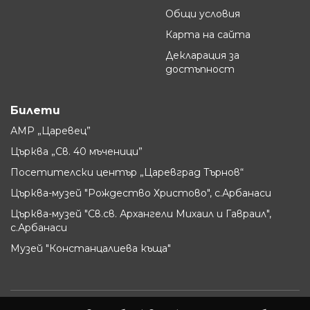
Общи условия
Карта на сайта
Декларация за
достъпност
Билети
АМР „Царевец”
Църква „Св. 40 мъченици”
Посетителски център „Царевград Търнов“
Църква-музей "Рождество Христово", с.Арбанаси
Църква-музей "Св.св. Архангели Михаил и Гавраил",
с.Арбанаси
Музей "Констанцалиева къща"