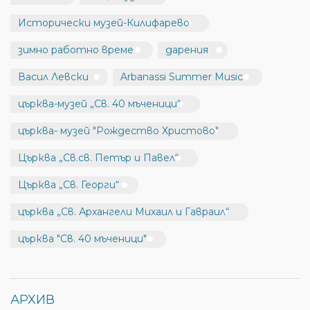
Исторически музей-Килифарево
зимно работно време
дарения
Васил Левски
Arbanassi Summer Music
църква-музей „Св. 40 мъченици“
църква- музей "Рождество Христово"
Църква „Св.св. Петър и Павел“
Църква „Св. Георги“
църква „Св. Архангели Михаил и Гавраил“
църква "Св. 40 мъченици"
АРХИВ