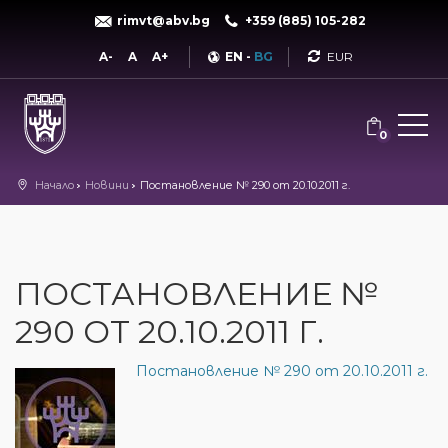
rimvt@abv.bg
+359 (885) 105-282
Currency
A-
A
A+
EN
-
BG
0
Начало
Новини
Постановление № 290 от 20.10.2011 г.
ПОСТАНОВЛЕНИЕ №
290 ОТ 20.10.2011 Г.
Постановление № 290 от 20.10.2011 г.