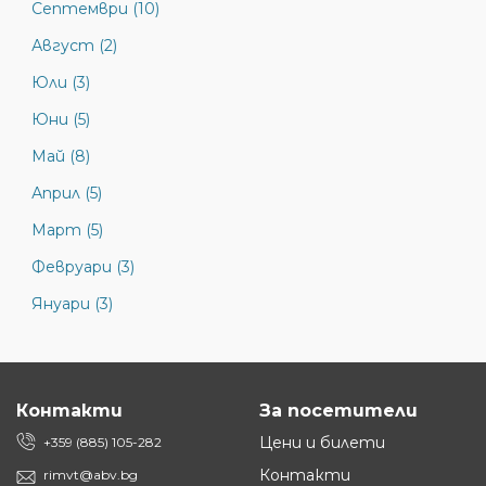
Септември (10)
Август (2)
Юли (3)
Юни (5)
Май (8)
Април (5)
Март (5)
Февруари (3)
Януари (3)
Контакти
За посетители
Цени и билети
+359 (885) 105-282
Контакти
rimvt@abv.bg