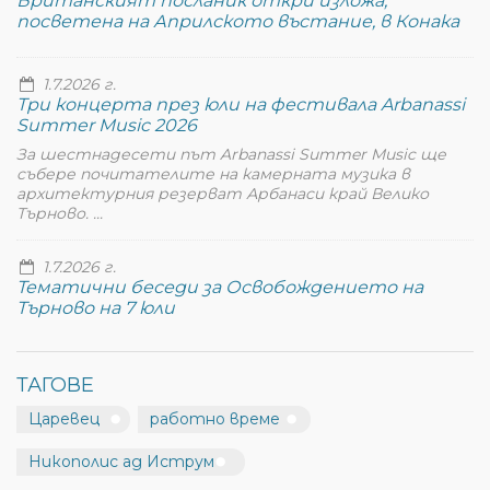
Британският посланик откри изложа,
посветена на Априлското въстание, в Конака
1.7.2026 г.
Три концерта през юли на фестивала Arbanassi
Summer Music 2026
За шестнадесети път Arbanassi Summer Music ще
събере почитателите на камерната музика в
архитектурния резерват Арбанаси край Велико
Търново. ...
1.7.2026 г.
Тематични беседи за Освобождението на
Търново на 7 юли
ТАГОВЕ
Царевец
работно време
Никополис ад Иструм