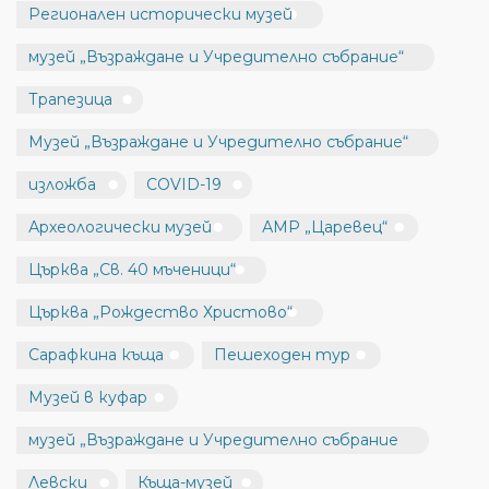
Регионален исторически музей
музей „Възраждане и Учредително събрание“
Трапезица
Музей „Възраждане и Учредително събрание“
изложба
COVID-19
Археологически музей
АМР „Царевец“
Църква „Св. 40 мъченици“
Църква „Рождество Христово“
Сарафкина къща
Пешеходен тур
Музей в куфар
музей „Възраждане и Учредително събрание
Левски
Къща-музей