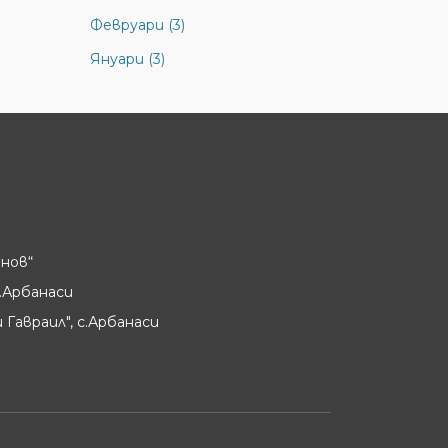
Февруари (3)
Януари (3)
нов“
.Арбанаси
 Гавраил", с.Арбанаси