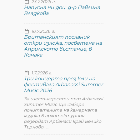
23.7.2026 г.
Напусна ни доц. д-р Павлина
Владкова
10.7.2026 г.
Британският посланик
откри изложа, посветена на
Априлското въстание, в
Конака
1.7.2026 г.
Три концерта през юли на
фестивала Arbanassi Summer
Music 2026
За шестнадесети път Arbanassi
Summer Music ще събере
почитателите на камерната
музика в архитектурния
резерват Арбанаси край Велико
Търново. ...