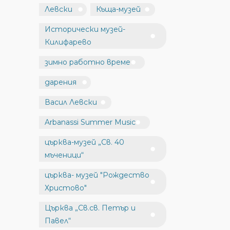
Левски
Къща-музей
Исторически музей-
Килифарево
зимно работно време
дарения
Васил Левски
Arbanassi Summer Music
църква-музей „Св. 40
мъченици“
църква- музей "Рождество
Христово"
Църква „Св.св. Петър и
Павел“