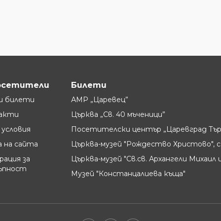
осетители
Билети
и билети
АМР „Царевец”
акти
Църква „Св. 40 мъченици”
условия
Посетителски център „Царевград Тър
 на сайта
Църква-музей "Рождество Христово", с
рация за
Църква-музей "Св.св. Архангели Михаил и
ъпност
Музей "Констанцалиева къща"