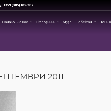
+359 (885) 105-282
Начало
За нас
Експозиции
Музейни обекти
Цени 
ЕПТЕМВРИ 2011