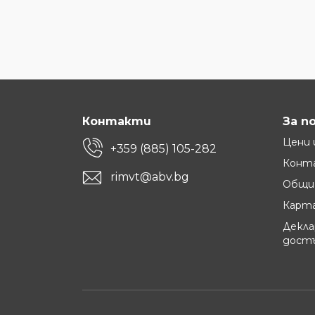
Контакти
За п
Цени 
+359 (885) 105-282
Конт
rimvt@abv.bg
Общи 
Карта
Декла
дост