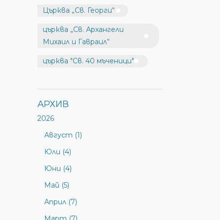
Църква „Св. Георги“
църква „Св. Архангели
Михаил и Гавраил“
църква "Св. 40 мъченици"
АРХИВ
2026
Август (1)
Юли (4)
Юни (4)
Май (5)
Април (7)
Март (7)