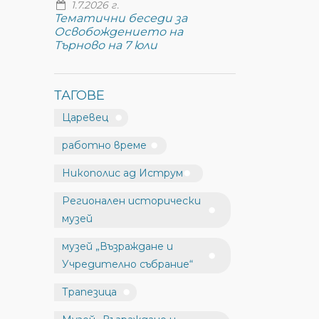
1.7.2026 г.
Тематични беседи за
Освобождението на
Търново на 7 юли
ТАГОВЕ
Царевец
работно време
Никополис ад Иструм
Регионален исторически
музей
музей „Възраждане и
Учредително събрание“
Трапезица