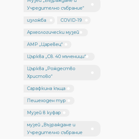
Музей „Възраждане и
Учредително събрание“
изложба
COVID-19
Археологически музей
АМР „Царевец“
Църква „Св. 40 мъченици“
Църква „Рождество
Христово“
Сарафкина къща
Пешеходен тур
Музей в куфар
музей „Възраждане и
Учредително събрание