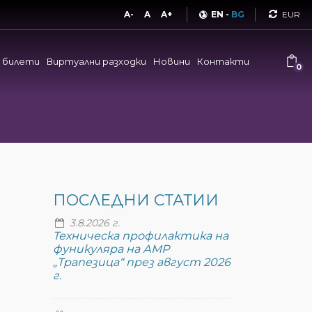
Curren
A-
A
A+
EN
-
BG
и билети
Виртуални разходки
Новини
Контакти
0
ПОСЛЕДНИ СТАТИИ
3.8.2026 г.
Техническа профилактика на
фуникуляра на АМР
„Трапезица“ през август 2026
г.