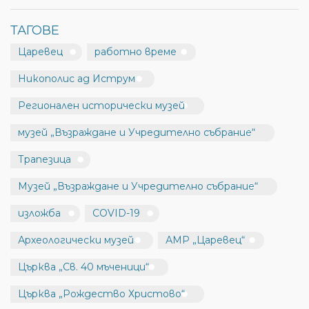
ТАГОВЕ
Царевец
работно време
Никополис ад Иструм
Регионален исторически музей
музей „Възраждане и Учредително събрание“
Трапезица
Музей „Възраждане и Учредително събрание“
изложба
COVID-19
Археологически музей
АМР „Царевец“
Църква „Св. 40 мъченици“
Църква „Рождество Христово“