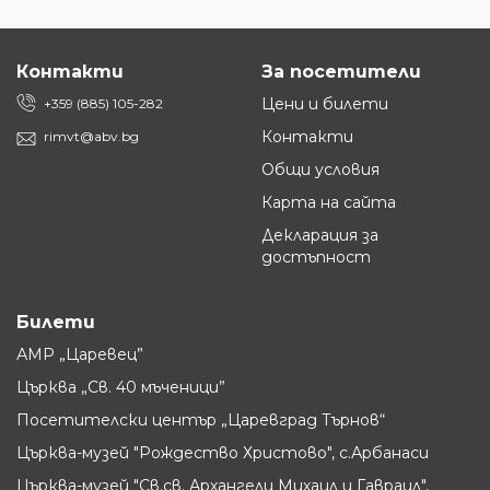
Контакти
За посетители
Цени и билети
+359 (885) 105-282
Контакти
rimvt@abv.bg
Общи условия
Карта на сайта
Декларация за
достъпност
Билети
АМР „Царевец”
Църква „Св. 40 мъченици”
Посетителски център „Царевград Търнов“
Църква-музей "Рождество Христово", с.Арбанаси
Църква-музей "Св.св. Архангели Михаил и Гавраил",