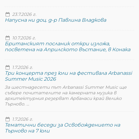
23.7.2026 г.
Напусна ни доц. д-р Павлина Владкова
10.7.2026 г.
Британският посланик откри изложа,
посветена на Априлското въстание, в Конака
1.7.2026 г.
Три концерта през юли на фестивала Arbanassi
Summer Music 2026
За шестнадесети път Arbanassi Summer Music ще
събере почитателите на камерната музика в
архитектурния резерват Арбанаси край Велико
Търново. ...
1.7.2026 г.
Тематични беседи за Освобождението на
Търново на 7 юли