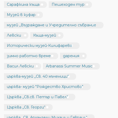
Сарафкина къща
Пешеходен тур
Музей в куфар
музей „Възраждане и Учредително събрание
Левски
Къща-музей
Исторически музей-Килифарево
зимно работно време
дарения
Васил Левски
Arbanassi Summer Music
църква-музей „Св. 40 мъченици“
църква- музей "Рождество Христово"
Църква „Св.св. Петър и Павел“
Църква „Св. Георги“
църква „Св. Архангели Михаил и Гавраил“