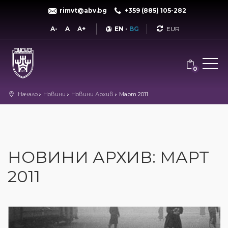
rimvt@abv.bg
+359 (885) 105-282
Currency
A-
A
A+
EN
-
BG
0
Начало
Новини
Новини Архив
Март 2011
НОВИНИ АРХИВ: МАРТ
2011