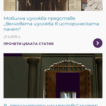
Мобилна изложба представя
„Велчовата изложба в историческата
пачет“
21.4.2015 г.
ПРОЧЕТИ ЦЯЛАТА СТАТИЯ
В „Непознатото наследство“ музеят