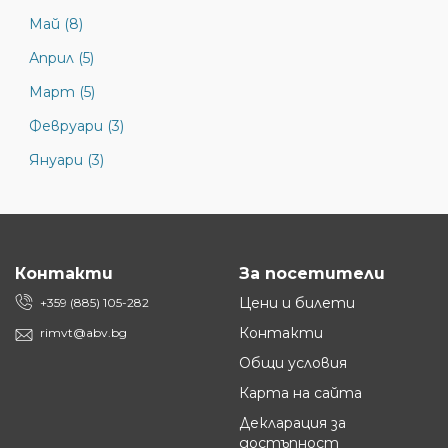
Май (8)
Април (5)
Март (5)
Февруари (3)
Януари (3)
Контакти
За посетители
Цени и билети
+359 (885) 105-282
Контакти
rimvt@abv.bg
Общи условия
Карта на сайта
Декларация за
достъпност