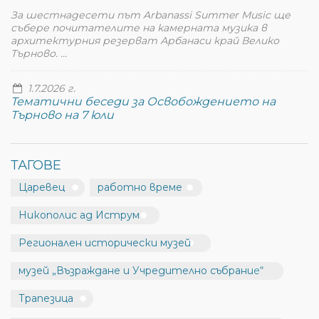
За шестнадесети път Arbanassi Summer Music ще
събере почитателите на камерната музика в
архитектурния резерват Арбанаси край Велико
Търново. ...
1.7.2026 г.
Тематични беседи за Освобождението на
Търново на 7 юли
ТАГОВЕ
Царевец
работно време
Никополис ад Иструм
Регионален исторически музей
музей „Възраждане и Учредително събрание“
Трапезица