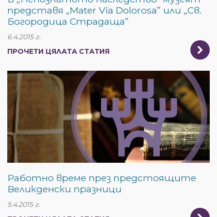
представя „Mater Via Dolorosa” или „Св.
Богородица Страдаща”
6.4.2015 г.
ПРОЧЕТИ ЦЯЛАТА СТАТИЯ
Работно време през предстоящите
Великденски празници
5.4.2015 г.