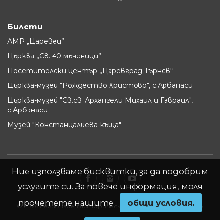
Билети
АМР „Царевец”
Църква „Св. 40 мъченици”
Посетителски център „Царевград Търнов“
Църква-музей "Рождество Христово", с.Арбанаси
Църква-музей "Св.св. Архангели Михаил и Гавраил",
с.Арбанаси
Музей "Констанцалиева къща"
Ние използваме бисквитки, за да подобрим
услугите си. За повече информация, моля
прочетете нашите
oбщи условия.
© 2026 Регионален исторически музей - Велико Търново