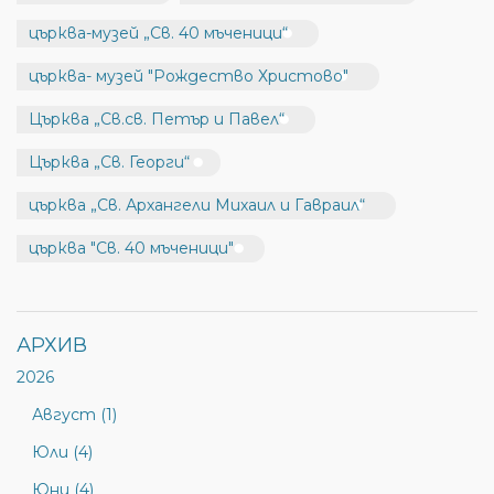
църква-музей „Св. 40 мъченици“
църква- музей "Рождество Христово"
Църква „Св.св. Петър и Павел“
Църква „Св. Георги“
църква „Св. Архангели Михаил и Гавраил“
църква "Св. 40 мъченици"
АРХИВ
2026
Август (1)
Юли (4)
Юни (4)