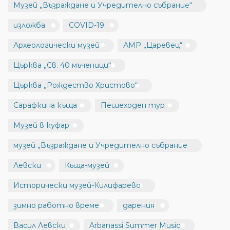
Музей „Възраждане и Учредително събрание“
изложба
COVID-19
Археологически музей
АМР „Царевец“
Църква „Св. 40 мъченици“
Църква „Рождество Христово“
Сарафкина къща
Пешеходен тур
Музей в куфар
музей „Възраждане и Учредително събрание
Левски
Къща-музей
Исторически музей-Килифарево
зимно работно време
дарения
Васил Левски
Arbanassi Summer Music