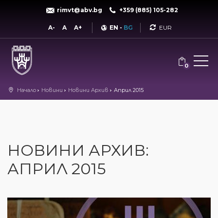
rimvt@abv.bg
+359 (885) 105-282
Currency
A-
A
A+
EN
-
BG
0
Начало
Новини
Новини Архив
Април 2015
НОВИНИ АРХИВ:
АПРИЛ 2015