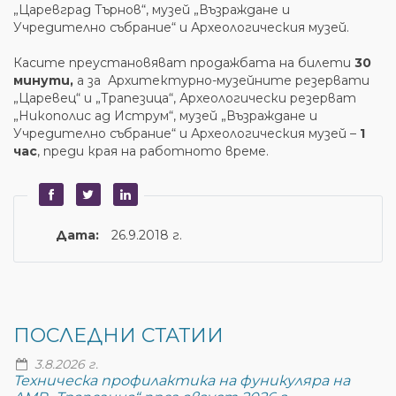
„Царевград Търнов“, музей „Възраждане и
Учредително събрание“ и Археологическия музей.
Касите преустановяват продажбата на билети
30
минути,
а за Архитектурно-музейните резервати
„Царевец“ и „Трапезица“, Археологически резерват
„Никополис ад Иструм“, музей „Възраждане и
Учредително събрание“ и Археологическия музей –
1
час
, преди края на работното време.
Дата:
26.9.2018 г.
ПОСЛЕДНИ СТАТИИ
3.8.2026 г.
Техническа профилактика на фуникуляра на