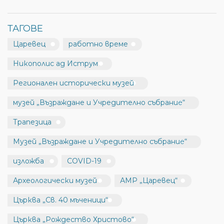
ТАГОВЕ
Царевец
работно време
Никополис ад Иструм
Регионален исторически музей
музей „Възраждане и Учредително събрание“
Трапезица
Музей „Възраждане и Учредително събрание“
изложба
COVID-19
Археологически музей
АМР „Царевец“
Църква „Св. 40 мъченици“
Църква „Рождество Христово“