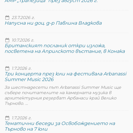
АМР „Трапезица“ през август 2026 г.
23.7.2026 г.
Напусна ни доц. д-р Павлина Владкова
10.7.2026 г.
Британският посланик откри изложа,
посветена на Априлското въстание, в Конака
1.7.2026 г.
Три концерта през юли на фестивала Arbanassi
Summer Music 2026
За шестнадесети път Arbanassi Summer Music ще
събере почитателите на камерната музика в
архитектурния резерват Арбанаси край Велико
Търново. ...
1.7.2026 г.
Тематични беседи за Освобождението на
Търново на 7 юли