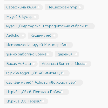
Сарафкина къща
Пешеходен тур
Музей в куфар
музей „Възраждане и Учредително събрание
Левски
Къща-музей
Исторически музей-Килифарево
зимно работно време
дарения
Васил Левски
Arbanassi Summer Music
църква-музей „Св. 40 мъченици“
църква- музей "Рождество Христово"
Църква „Св.св. Петър и Павел“
Църква „Св. Георги“