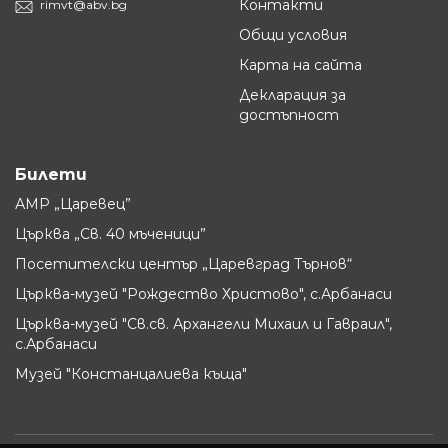
Контакти
rimvt@abv.bg
Общи условия
Карта на сайта
Декларация за
достъпност
Билети
АМР „Царевец”
Църква „Св. 40 мъченици”
Посетителски център „Царевград Търнов“
Църква-музей "Рождество Христово", с.Арбанаси
Църква-музей "Св.св. Архангели Михаил и Гавраил",
с.Арбанаси
Музей "Констанцалиева къща"