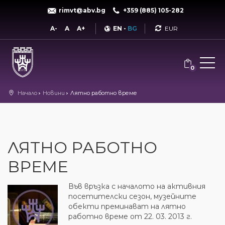
rimvt@abv.bg
+359 (885) 105-282
Currency
A-
A
A+
EN
-
BG
0
Начало
Новини
Лятно работно време
ЛЯТНО РАБОТНО
ВРЕМЕ
Във връзка с началото на активния
посетителски сезон, музейните
обекти преминават на лятно
работно време от 22. 03. 2013 г.