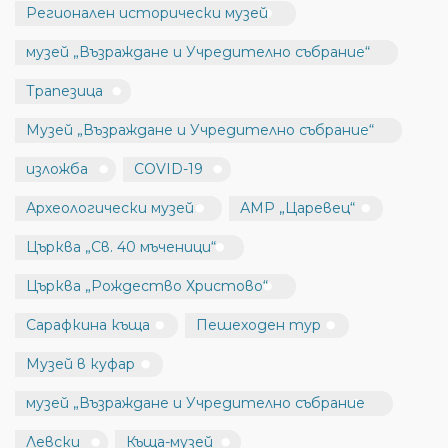
Регионален исторически музей
музей „Възраждане и Учредително събрание“
Трапезица
Музей „Възраждане и Учредително събрание“
изложба
COVID-19
Археологически музей
АМР „Царевец“
Църква „Св. 40 мъченици“
Църква „Рождество Христово“
Сарафкина къща
Пешеходен тур
Музей в куфар
музей „Възраждане и Учредително събрание
Левски
Къща-музей