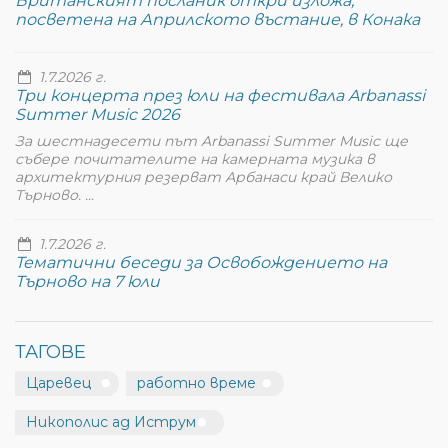
Британският посланик откри изложа,
посветена на Априлското въстание, в Конака
1.7.2026 г.
Три концерта през юли на фестивала Arbanassi
Summer Music 2026
За шестнадесети път Arbanassi Summer Music ще
събере почитателите на камерната музика в
архитектурния резерват Арбанаси край Велико
Търново. ...
1.7.2026 г.
Тематични беседи за Освобождението на
Търново на 7 юли
ТАГОВЕ
Царевец
работно време
Никополис ад Иструм