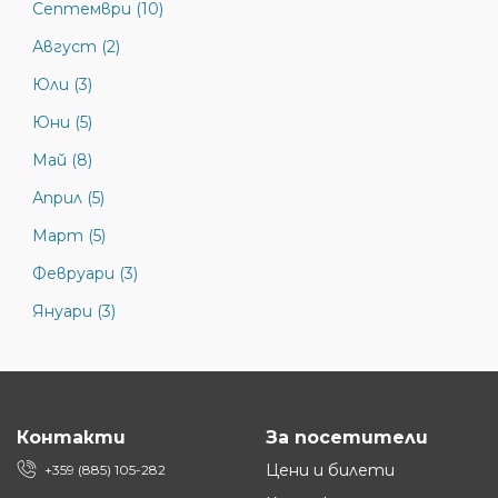
Септември (10)
Август (2)
Юли (3)
Юни (5)
Май (8)
Април (5)
Март (5)
Февруари (3)
Януари (3)
Контакти
За посетители
Цени и билети
+359 (885) 105-282