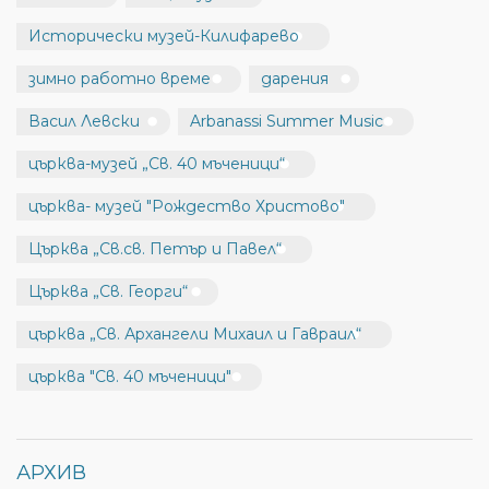
Исторически музей-Килифарево
зимно работно време
дарения
Васил Левски
Arbanassi Summer Music
църква-музей „Св. 40 мъченици“
църква- музей "Рождество Христово"
Църква „Св.св. Петър и Павел“
Църква „Св. Георги“
църква „Св. Архангели Михаил и Гавраил“
църква "Св. 40 мъченици"
АРХИВ