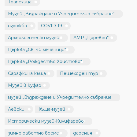
Трапезица
Музей „Възраждане и Учредително събрание“
изложба
COVID-19
Археологически музей
АМР „Царевец“
Църква „Св. 40 мъченици“
Църква „Рождество Христово“
Сарафкина къща
Пешеходен тур
Музей в куфар
музей „Възраждане и Учредително събрание
Левски
Къща-музей
Исторически музей-Килифарево
зимно работно време
дарения