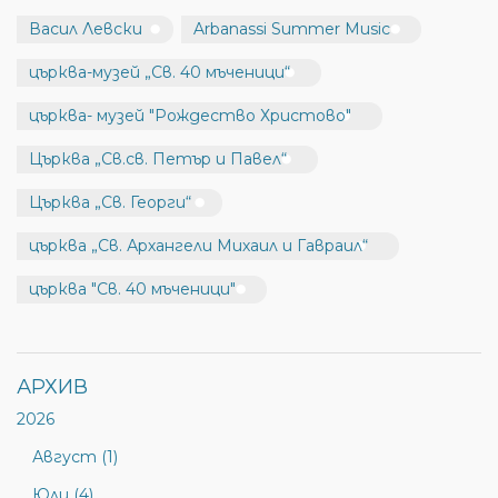
Васил Левски
Arbanassi Summer Music
църква-музей „Св. 40 мъченици“
църква- музей "Рождество Христово"
Църква „Св.св. Петър и Павел“
Църква „Св. Георги“
църква „Св. Архангели Михаил и Гавраил“
църква "Св. 40 мъченици"
АРХИВ
2026
Август (1)
Юли (4)