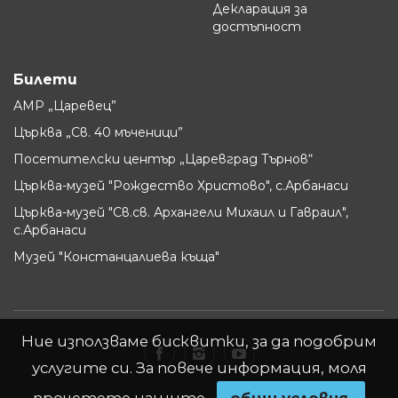
Декларация за
достъпност
Билети
АМР „Царевец”
Църква „Св. 40 мъченици”
Посетителски център „Царевград Търнов“
Църква-музей "Рождество Христово", с.Арбанаси
Църква-музей "Св.св. Архангели Михаил и Гавраил",
с.Арбанаси
Музей "Констанцалиева къща"
Ние използваме бисквитки, за да подобрим
услугите си. За повече информация, моля