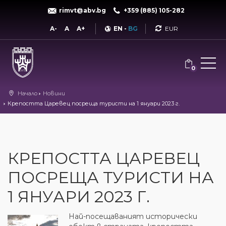
rimvt@abv.bg
+359 (885) 105-282
Currency
A-
A
A+
EN
-
BG
0
Начало
Новини
Крепостта Царевец посреща туристи на 1 януари 2023 г.
КРЕПОСТТА ЦАРЕВЕЦ
ПОСРЕЩА ТУРИСТИ НА
1 ЯНУАРИ 2023 Г.
Най-посещаваният исторически