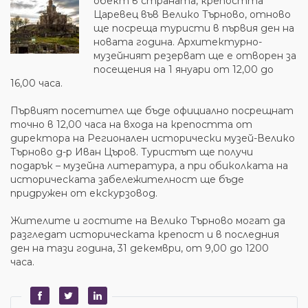
обект в страната, крепостта
Царевец във Велико Търново, отново
ще посреща туристи в първия ден на
новата година. Архитектурно-
музейният резерват ще е отворен за
посещения на 1 януари от 12,00 до
16,00 часа.
Първият посетител ще бъде официално посрещнат
точно в 12,00 часа на входа на крепостта от
директора на Регионален исторически музей-Велико
Търново д-р Иван Църов. Туристът ще получи
подарък – музейна литература, а при обиколката на
историческата забележителност ще бъде
придружен от екскурзовод.
Жителите и гостите на Велико Търново могат да
разгледат историческата крепост и в последния
ден на тази година, 31 декември, от 9,00 до 1200
часа.