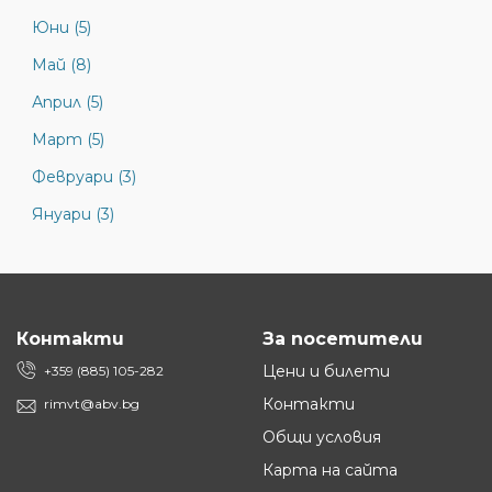
Юни (5)
Май (8)
Април (5)
Март (5)
Февруари (3)
Януари (3)
Контакти
За посетители
Цени и билети
+359 (885) 105-282
Контакти
rimvt@abv.bg
Общи условия
Карта на сайта