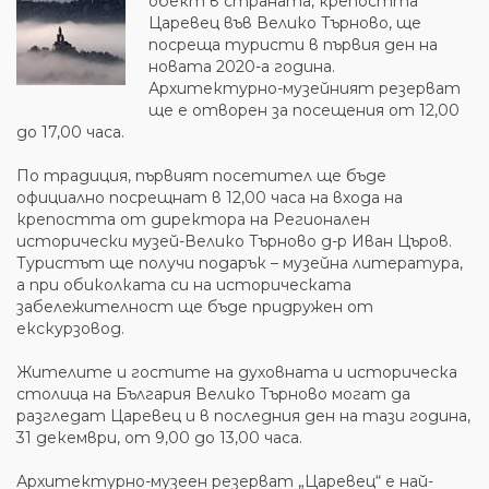
обект в страната, крепостта
Царевец във Велико Търново, ще
посреща туристи в първия ден на
новата 2020-а година.
Архитектурно-музейният резерват
ще е отворен за посещения от 12,00
до 17,00 часа.
По традиция, първият посетител ще бъде
официално посрещнат в 12,00 часа на входа на
крепостта от директора на Регионален
исторически музей-Велико Търново д-р Иван Църов.
Туристът ще получи подарък – музейна литература,
а при обиколката си на историческата
забележителност ще бъде придружен от
екскурзовод.
Жителите и гостите на духовната и историческа
столица на България Велико Търново могат да
разгледат Царевец и в последния ден на тази година,
31 декември, от 9,00 до 13,00 часа.
Архитектурно-музеен резерват „Царевец“ е най-