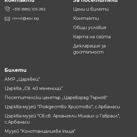
Контакти
За посетители
Цени и билети
+359 (885) 105-282
Контакти
rimvt@abv.bg
Общи условия
Карта на сайта
Декларация за
достъпност
Билети
АМР „Царевец”
Църква „Св. 40 мъченици”
Посетителски център „Царевград Търнов“
Църква-музей "Рождество Христово", с.Арбанаси
Църква-музей "Св.св. Архангели Михаил и Гавраил",
с.Арбанаси
Музей "Констанцалиева къща"