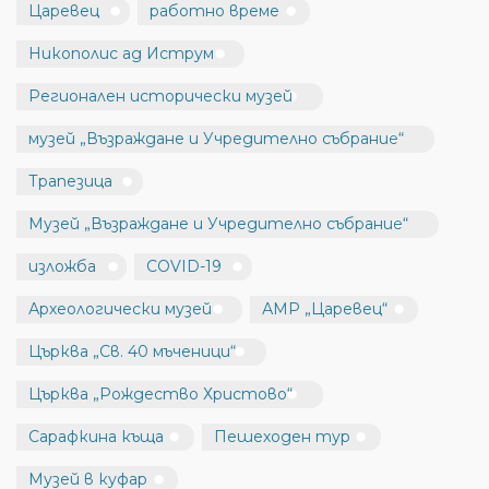
Царевец
работно време
Никополис ад Иструм
Регионален исторически музей
музей „Възраждане и Учредително събрание“
Трапезица
Музей „Възраждане и Учредително събрание“
изложба
COVID-19
Археологически музей
АМР „Царевец“
Църква „Св. 40 мъченици“
Църква „Рождество Христово“
Сарафкина къща
Пешеходен тур
Музей в куфар