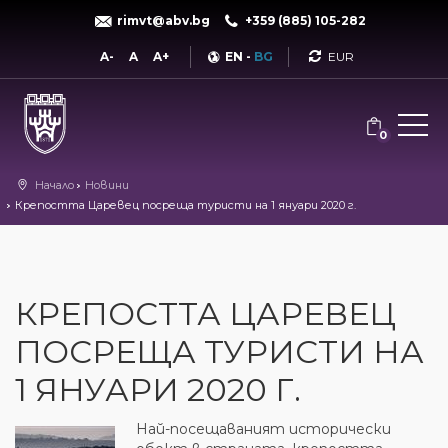
rimvt@abv.bg
+359 (885) 105-282
Currency
A-
A
A+
EN
-
BG
0
Начало
Новини
Крепостта Царевец посреща туристи на 1 януари 2020 г.
КРЕПОСТТА ЦАРЕВЕЦ
ПОСРЕЩА ТУРИСТИ НА
1 ЯНУАРИ 2020 Г.
Най-посещаваният исторически