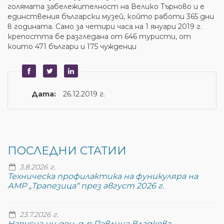
голямата забележителност на Велико Търново и е
единствения български музей, който работи 365 дни
в годината. Само за четири часа на 1 януари 2019 г.
крепостта бе разгледана от 646 туристи, от
които 471 българи и 175 чужденци
Дата:
26.12.2019 г.
ПОСЛЕДНИ СТАТИИ
3.8.2026 г.
Техническа профилактика на фуникуляра на
АМР „Трапезица“ през август 2026 г.
23.7.2026 г.
Напусна ни доц. д-р Павлина Владкова