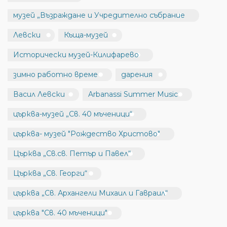
музей „Възраждане и Учредително събрание
Левски
Къща-музей
Исторически музей-Килифарево
зимно работно време
дарения
Васил Левски
Arbanassi Summer Music
църква-музей „Св. 40 мъченици“
църква- музей "Рождество Христово"
Църква „Св.св. Петър и Павел“
Църква „Св. Георги“
църква „Св. Архангели Михаил и Гавраил“
църква "Св. 40 мъченици"