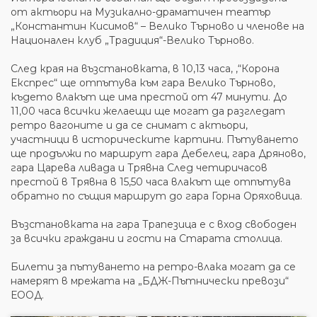
от актьори на Музикално-драматичен театър
„Константин Кисимов“ – Велико Търново и членове на
Национален клуб „Традиция“-Велико Търново.
След края на възстановката, в 10,13 часа, ,“Корона
Експрес“ ще отпътува към гара Велико Търново,
където влакът ще има престой от 47 минути. До
11,00 часа всички желаещи ще могат да разгледат
ретро вагоните и да се снимат с актьори,
участници в историческите картини. Пътуването
ще продължи по маршрут гара Дебелец, гара Дряново,
гара Царева ливада и Трявна След четиричасов
престой в Трявна в 15,50 часа влакът ще отпътува
обратно по същия маршрут до гара Горна Оряховица.
Възстановката на гара Трапезица е с вход свободен
за всички граждани и гости на Старата столица.
Билети за пътуването на ретро-влака могат да се
намерят в мрежата на „БДЖ-Пътнически превози“
ЕООД.