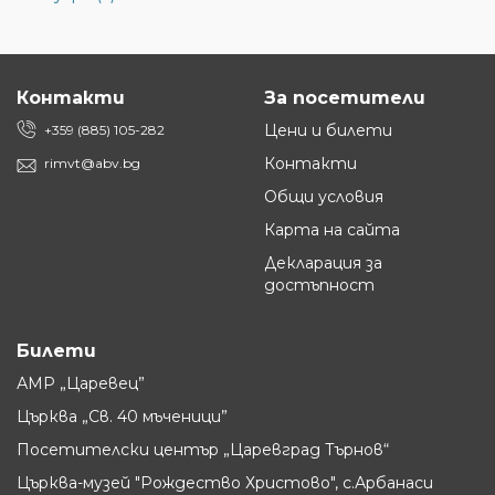
Контакти
За посетители
Цени и билети
+359 (885) 105-282
Контакти
rimvt@abv.bg
Общи условия
Карта на сайта
Декларация за
достъпност
Билети
АМР „Царевец”
Църква „Св. 40 мъченици”
Посетителски център „Царевград Търнов“
Църква-музей "Рождество Христово", с.Арбанаси