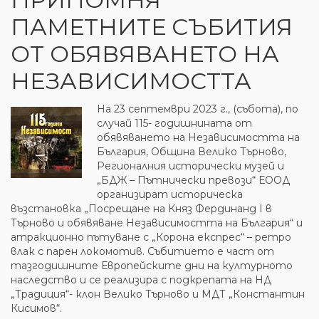
ПАМЕТНИТЕ СЪБИТИЯ
ОТ ОБЯВЯВАНЕТО НА
НЕЗАВИСИМОСТТА
На 23 септември 2023 г., (събота), по
случай 115- годишнината от
обявяването на Независимостта на
България, Община Велико Търново,
Регионалния исторически музей и
„БДЖ – Пътнически превози“ ЕООД
организират историческа
възстановка „Посрещане на Княз Фердинанд I в
Търново и обявяване Независимостта на България“ и
атракционно пътуване с „Корона експрес“ – ретро
влак с парен локомотив. Събитието е част от
тазгодишните Европейските дни на културното
наследство и се реализира с подкрепата на НД
„Традиция“- клон Велико Търново и МДТ „Константин
Кисимов“.