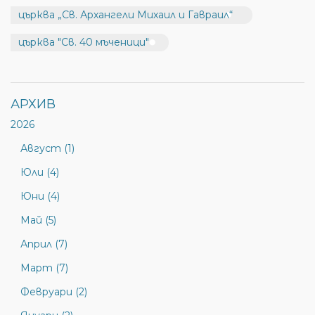
църква „Св. Архангели Михаил и Гавраил“
църква "Св. 40 мъченици"
АРХИВ
2026
Август (1)
Юли (4)
Юни (4)
Май (5)
Април (7)
Март (7)
Февруари (2)