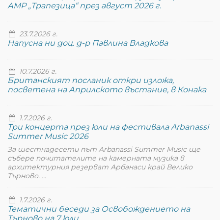
АМР „Трапезица“ през август 2026 г.
23.7.2026 г.
Напусна ни доц. д-р Павлина Владкова
10.7.2026 г.
Британският посланик откри изложа,
посветена на Априлското въстание, в Конака
1.7.2026 г.
Три концерта през юли на фестивала Arbanassi
Summer Music 2026
За шестнадесети път Arbanassi Summer Music ще
събере почитателите на камерната музика в
архитектурния резерват Арбанаси край Велико
Търново. ...
1.7.2026 г.
Тематични беседи за Освобождението на
Търново на 7 юли