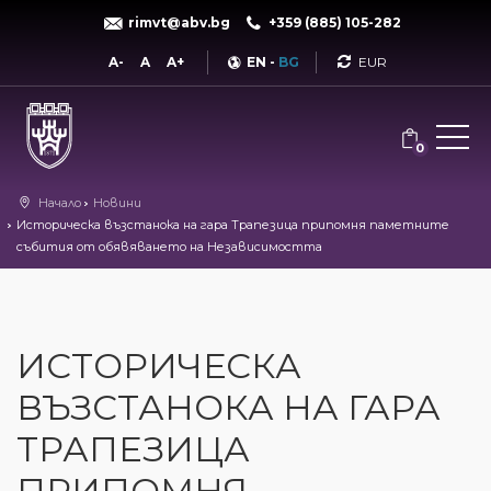
rimvt@abv.bg
+359 (885) 105-282
Currency
A-
A
A+
EN
-
BG
0
Начало
Новини
Историческа възстанока на гара Трапезица припомня паметните
събития от обявяването на Независимостта
ИСТОРИЧЕСКА
ВЪЗСТАНОКА НА ГАРА
ТРАПЕЗИЦА
ПРИПОМНЯ