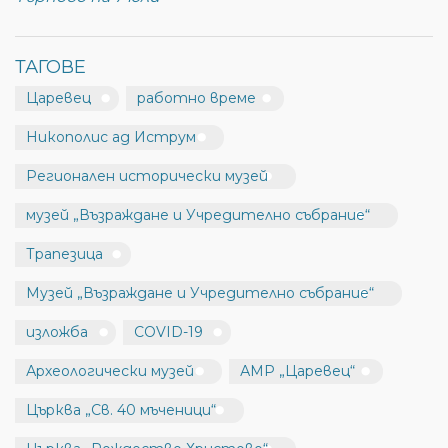
ТАГОВЕ
Царевец
работно време
Никополис ад Иструм
Регионален исторически музей
музей „Възраждане и Учредително събрание“
Трапезица
Музей „Възраждане и Учредително събрание“
изложба
COVID-19
Археологически музей
АМР „Царевец“
Църква „Св. 40 мъченици“