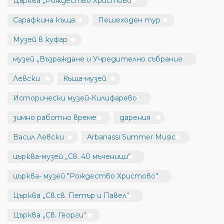
Църква „Рождество Христово“
Сарафкина къща
Пешеходен тур
Музей в куфар
музей „Възраждане и Учредително събрание
Левски
Къща-музей
Исторически музей-Килифарево
зимно работно време
дарения
Васил Левски
Arbanassi Summer Music
църква-музей „Св. 40 мъченици“
църква- музей "Рождество Христово"
Църква „Св.св. Петър и Павел“
Църква „Св. Георги“