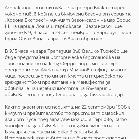
Атракционното пътуване на ретро влака с парен
локомотив, в който са включени вагони от серията
„Корона Експрес“ – личният вагон-салон на цар Борис
III, на царица Йоана и първокласен вагон-салон ще
започне в 9,13 часа на 23 септември по маршрут гара
Горна Оряховица – гара Трявна и обратно.
В 9,15 часа на гара Трапезица във Велико Търново ще
бъде представена историческа възстановка на
пристигането на княз Фердинанд I, министър-
председателя Александър Малинов и официалните
лица, посрещането им от кмета и търновското
гражданство и прочитане на Манифеста за
обявяване на независимостта на България и
обявяването на княз Фердинанд за български цар.
Както знаем от историята, на 22 септември 1908 г.
князът и правителството пристигат с царския
влак от Русе през гара Две могили в Търново, като
манифеста за обявяване на независимостта на
България е написан на ръка в самия влак.
Историческите събития ще бъдат пресъздадени