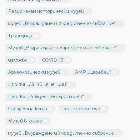
Регионален исторически музей
музей „Възраждане и Учредително събрание“
Трапезица
Музей „Възраждане и Учредително събрание“
изложба
COVID-19
Археологически музей
АМР „Царевец“
Църква „Св. 40 мъченици“
Църква „Рождество Христово“
Сарафкина къща
Пешеходен тур
Музей в куфар
музей „Възраждане и Учредително събрание