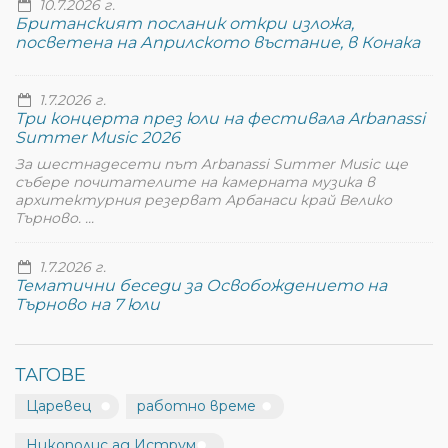
10.7.2026 г.
Британският посланик откри изложа,
посветена на Априлското въстание, в Конака
1.7.2026 г.
Три концерта през юли на фестивала Arbanassi
Summer Music 2026
За шестнадесети път Arbanassi Summer Music ще
събере почитателите на камерната музика в
архитектурния резерват Арбанаси край Велико
Търново. ...
1.7.2026 г.
Тематични беседи за Освобождението на
Търново на 7 юли
ТАГОВЕ
Царевец
работно време
Никополис ад Иструм