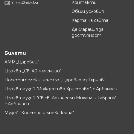
Контакти
rimvt@abv.bg
Общи условия
Карта на сайта
Декларация за
достъпност
Билети
АМР „Царевец”
Църква „Св. 40 мъченици”
Посетителски център „Царевград Търнов“
Църква-музей "Рождество Христово", с.Арбанаси
Църква-музей "Св.св. Архангели Михаил и Гавраил",
с.Арбанаси
Музей "Констанцалиева къща"