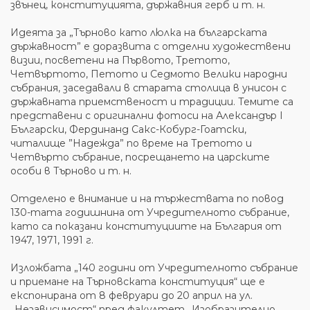
звънец, конституцията, държавния герб и т. н.
Идеята за „Търново като люлка на българската
държавност” е доразвита с отделни художествени
визии, посветени на Първото, Третото,
Четвъртото, Петото и Седмото Велики народни
събрания, заседавали в старата столица в унисон с
държавната приемственост и традиции. Темите са
представени с оригинални фотоси на Александър I
Български, Фердинанд Сакс-Кобург-Гоатски,
читалище ”Надежда” по време на Третото и
Четвърто събрание, посрещането на царските
особи в Търново и т. н.
Отделено е внимание и на тържествата по повод
130-тата годишнина от Учредителното събрание,
като са показани конституциите на България от
1947, 1971, 1991 г.
Изложбата „140 години от Учредителното събрание
и приемане на Търновската конституция“ ще е
експонирана от 8 февруари до 20 април на ул.
„Независимост“ пред факултет „Изобразително