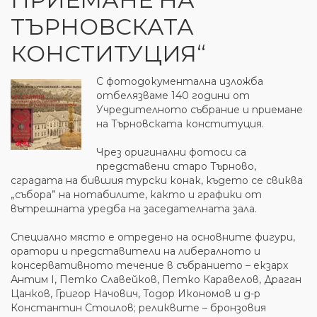
ТЪРНОВСКАТА
КОНСТИТУЦИЯ“
С фотодокументална изложба
отбелязваме 140 години от
Учредителното събрание и приемане
на Търновската конституция.
Чрез оригинални фотоси са
представени старо Търново,
сградата на бившия турски конак, където се свиква
„събора” на нотабилите, както и графики от
вътрешната уредба на заседателната зала.
Специално място е отредено на основните фигури,
оратори и представители на либералното и
консервативното течение в събранието – екзарх
Антим I, Петко Славейков, Петко Каравелов, Драган
Цанков, Григор Начович, Тодор Икономов и д-р
Константин Стоилов; реликвите – бронзовия