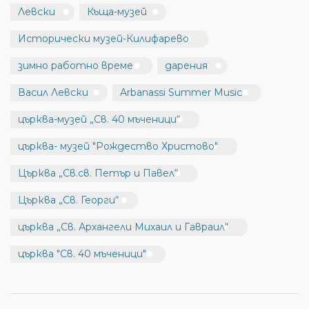
Левски
Къща-музей
Исторически музей-Килифарево
зимно работно време
дарения
Васил Левски
Arbanassi Summer Music
църква-музей „Св. 40 мъченици“
църква- музей "Рождество Христово"
Църква „Св.св. Петър и Павел“
Църква „Св. Георги“
църква „Св. Архангели Михаил и Гавраил“
църква "Св. 40 мъченици"