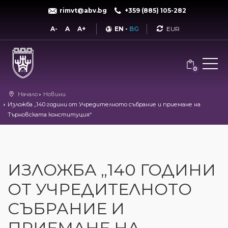
rimvt@abv.bg
+359 (885) 105-282
Currency
A-
A
A+
EN
-
BG
0
Начало
Новини
Изложба „140 години от Учредителното събрание и приемане на
Търновската конституция“
ИЗЛОЖБА „140 ГОДИНИ
ОТ УЧРЕДИТЕЛНОТО
СЪБРАНИЕ И
ПРИЕМАНЕ НА