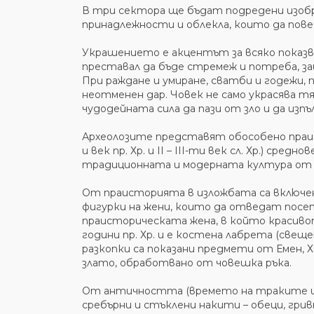
В три сектора ще бъдат подредени изобра
принадлежности и облекла, които да пове
Украшението е акцентът за всяко показв
преставал да бъде стремеж и потреба, за
При раждане и умиране, сватби и годежи, 
неотменен дар. Човек не само украсява тя
чудодейната сила да пази от зло и да изпъ
Археолозите представят обособено праист
и век пр. Хр. и ІІ – ІІІ-ти век сл. Хр.) сре
традиционната и модерната култура от кр
От праисторията в изложбата са включен
фигурки на жени, които да отведат посет
праисторическата жена, в който красиво
години пр. Хр. и е костена лабрета (свещ
разкопки са показани предмети от Емен, 
злато, обработвано от човешка ръка.
От античността (времето на траките и р
сребърни и стъклени накити – обеци, грив