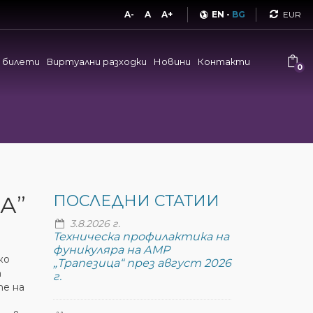
Curren
A-
A
A+
EN
-
BG
и билети
Виртуални разходки
Новини
Контакти
0
А”
ПОСЛЕДНИ СТАТИИ
3.8.2026 г.
Техническа профилактика на
фуникуляра на АМР
ко
„Трапезица“ през август 2026
т
г.
те на