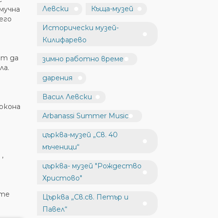
Левски
Къща-музей
мучна
его
Исторически музей-
Килифарево
ат да
зимно работно време
ла.
дарения
а
Васил Левски
кокона
Arbanassi Summer Music
църква-музей „Св. 40
мъченици“
,
църква- музей "Рождество
Христово"
ите
Църква „Св.св. Петър и
Павел“