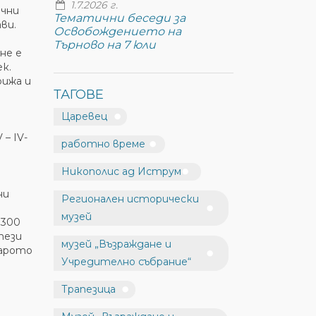
1.7.2026 г.
ични
Тематични беседи за
ви.
Освобождението на
Търново на 7 юли
не е
к.
рижа и
ТАГОВЕ
Царевец
– ІV-
работно време
Никополис ад Иструм
ни
Регионален исторически
музей
 300
тези
музей „Възраждане и
тарото
Учредително събрание“
Трапезица