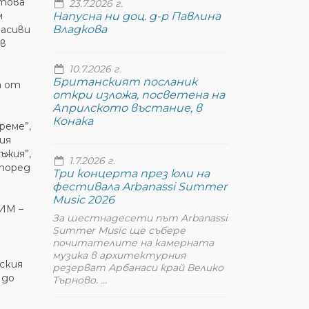
атова
23.7.2026 г.
м
Напусна ни доц. д-р Павлина
Владкова
расиви
 в
10.7.2026 г.
Британският посланик
а от
откри изложа, посветена на
Априлското въстание, в
Конака
реме”,
ия
ъжия”,
1.7.2026 г.
според
Три концерта през юли на
фестивала Arbanassi Summer
Music 2026
РИМ –
За шестнадесети път Arbanassi
Summer Music ще събере
почитателите на камерната
музика в архитектурния
ския
резерват Арбанаси край Велико
 до
Търново. ...