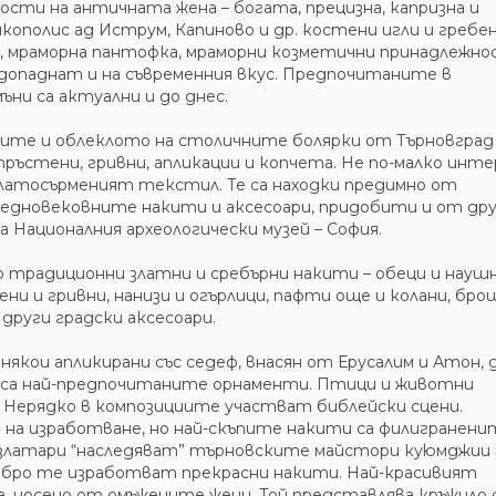
сти на античната жена – богата, прецизна, капризна и
ополис ад Иструм, Капиново и др. костени игли и гребен
т, мраморна пантофка, мраморни козметични принадлежно
е допаднат и на съвременния вкус. Предпочитаните в
ни са актуални и до днес.
ите и облеклото на столичните болярки от Търновград 
пръстени, гривни, апликации и копчета. Не по-малко инт
златосърменият текстил. Те са находки предимно от
редновековните накити и аксесоари, придобити и от др
 Националния археологически музей – София.
 традиционни златни и сребърни накити – обеци и наушн
ни и гривни, нанизи и огърлици, пафти още и колани, бро
 други градски аксесоари.
якои апликирани със седеф, внасян от Ерусалим и Атон, 
ди са най-предпочитаните орнаменти. Птици и животни
Нерядко в композициите участват библейски сцени.
на изработване, но най-скъпите накити са филигранени
златари “наследяват” търновските майстори куюмджии 
ебро те изработват прекрасни накити. Най-красивият
а, носено от омъжените жени. Той представлява кръжило 