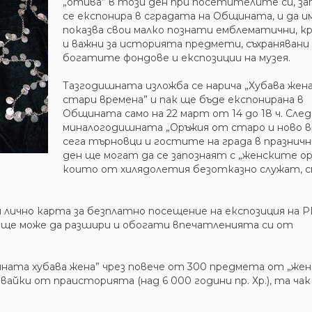
„отива” в този ден при посетителите си, з
се експонира в сградата на Общината, и да и
показва свои малко познати емблематични, к
и важни за историята предмети, съхранявани
богатите фондове и експозиции на музея.
Тазгодишната изложба се нарича „Хубава жен
стари времена” и пак ще бъде експонирана в
Общината само на 22 март от 14 до 18 ч. След
миналогодишната „Оръжия от старо и ново в
сега търновци и гостите на града в празничн
ден ще могат да се запознаят с „женските ор
които от хилядолетия безотказно служат, 
лично карта за безплатно посещение на експозиция на 
то ще може да разшири и обогати впечатленията си от
ата хубава жена” чрез повече от 300 предмета от „жен
вайки от праисторията (над 6 000 години пр. Хр.), та чак