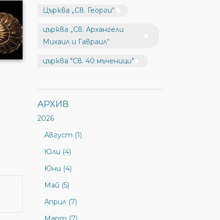
Църква „Св. Георги“
църква „Св. Архангели
Михаил и Гавраил“
църква "Св. 40 мъченици"
АРХИВ
2026
Август (1)
Юли (4)
Юни (4)
Май (5)
Април (7)
Март (7)