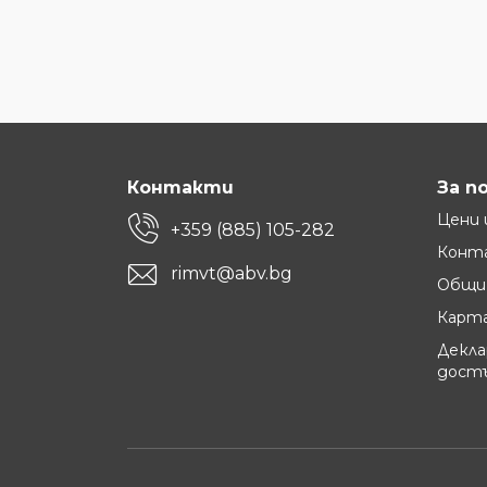
Контакти
За п
Цени 
+359 (885) 105-282
Конт
rimvt@abv.bg
Общи 
Карта
Декла
дост