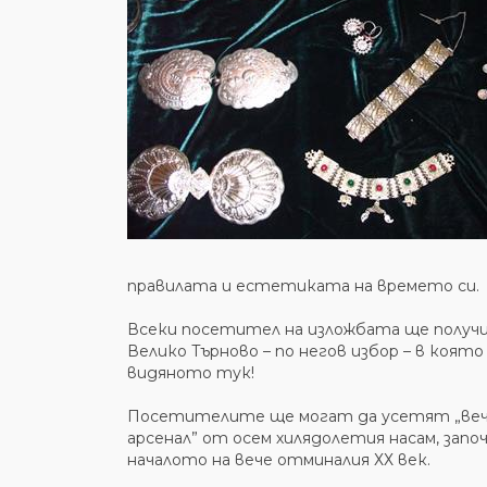
правилата и естетиката на времето си.
Всеки посетител на изложбата ще получи 
Велико Търново – по негов избор – в коя
видяното тук!
Посетителите ще могат да усетят „вечн
арсенал” от осем хилядолетия насам, започ
началото на вече отминалия ХХ век.