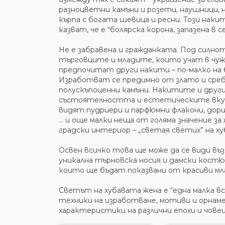
разноцветни камъни и розети, наушници, 
кърпа с богата шевица и ресни. Този наки
казват, че е “болярска корона, запазена в с
Не е забравена и гражданката. Под силнот
търговците и младите, които учат в чужби
предпочитат други накити – по-малко на б
Изработват се предимно от злато и сребро
полускъпоценни камъни. Накитите и друг
състоятелността и естетическите вкусо
видят пудриери и парфюмни флакони, дори
… и още малки неща от голяма значение з
градски интериор – „светая светих” на ху
Освен всичко това ще може да се види въ
уникална търновска носия и дамски костюм
които ще бъдат показвани от красиви мла
Светът на хубавата жена е “една малка в
техники на изработване, мотиви и орна
характеристики на различни епохи и чов