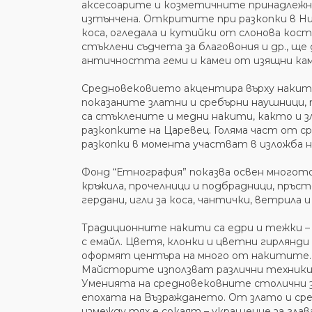
аксесоарите и козметичните принадлежно
изтънчена. Откритите при разкопки в Ник
коса, огледала и кутийки от слонова кос
стъклени съдчета за благовония и др., щ
античността геми и камеи от изящни камъ
Средновековието акцентира върху накит
показаните златни и сребърни наушници, 
са стъклените и медни накити, както и 
разкопките на Царевец. Голяма част от с
разкопки в момента участват в изложба на
Фонд “Етнография” показва освен многото
кръжила, прочелници и подбрадници, пръсте
гердани, игли за коса, чантички, ветрила и
Традиционните накити са едри и тежки – н
с емайл. Цветя, клонки и цветни гирлян
оформят центъра на много от накитите. 
Майсторите използват различни техники 
Уменията на средновековните столични 
епохата на Възраждането. От злато и ср
измежду тях е сокаят – украшение за глав