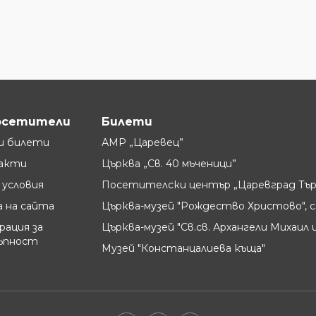
осетители
Билети
и билети
АМР „Царевец”
акти
Църква „Св. 40 мъченици”
условия
Посетителски център „Царевград Тър
 на сайта
Църква-музей "Рождество Христово", с
рация за
Църква-музей "Св.св. Архангели Михаил и
ъпност
Музей "Констанцалиева къща"