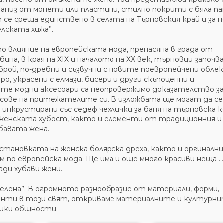
наниз от монети или пластини, стилно покрити с бяла па
т се среща единствено в селата на Търновския край и за н
елската хижа”.
о влияние на европейската мода, пренасяна в града от
на, в края на ХІХ и началото на ХХ век, търновци започв
рой, по-дребни и съзвучни с новите поевропейчени облек
, украсени с елмази, бисери и други скъпоценни и
ите модни аксесоари са неопровержимо доказателство з
ве на притежателите си. В изложбата ще могат да се
 инкрустирани със седеф чехлички за баня на търновска 
а женската хубост, както и елементи от традиционния и
бавата жена.
зстановката на женска болярска дреха, както и оргинални
 по европейска мода. Ще има и още много красиви неща … 
ди хубави жени.
селена”. В огромното разнообразие от материали, форми,
менти в този свят, откриваме материалните и културн
ешки общности.