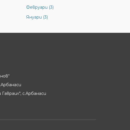
Февруари (3)
Януари (3)
нов“
.Арбанаси
 Гавраил", с.Арбанаси