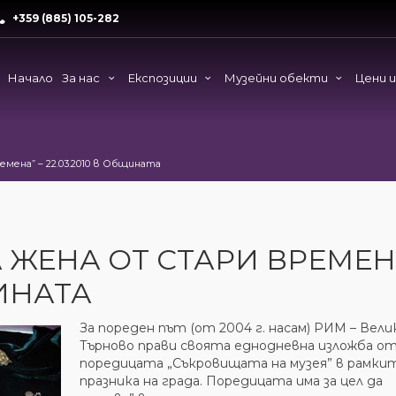
+359 (885) 105-282
Начало
За нас
Експозиции
Музейни обекти
Цени 
емена” – 22.03.2010 в Общината
 ЖЕНА ОТ СТАРИ ВРЕМЕН
ЩИНАТА
За пореден път (от 2004 г. насам) РИМ – Вели
Търново прави своята еднодневна изложба о
поредицата „Съкровищата на музея” в рамки
празника на града. Поредицата има за цел да