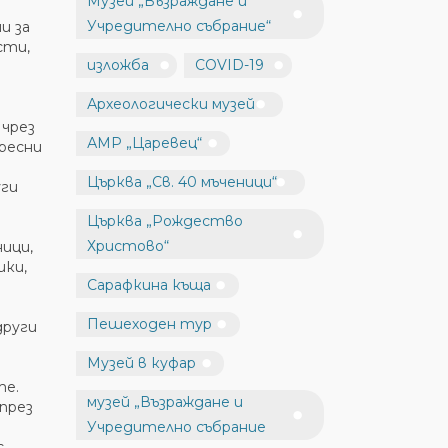
Музей „Възраждане и
Учредително събрание“
и за
сти,
изложба
COVID-19
Археологически музей
чрез
АМР „Царевец“
ересни
Църква „Св. 40 мъченици“
уги
Църква „Рождество
Христово“
ици,
шки,
Сарафкина къща
Пешеходен тур
други
Музей в куфар
те.
музей „Възраждане и
през
Учредително събрание
с