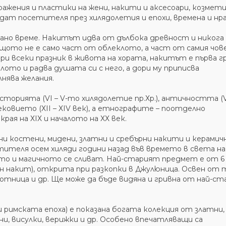
жения и пластики на жени, накити и аксесоари, козмет
дат посетителя през хилядолетия и епохи, времена и нра
ано време. Накитът идва от дълбока древност и никога 
щото не е само част от облеклото, а част от самия чове
при всеки празник в живота на хората, накитът е първа г
лото и радва душата си с него, а дори му приписва
лнява желания.
орията (VІ – V-то хилядолетие пр.Хр.), античността (V 
дновековието (ХІІ – ХІV век), а етнографите – поотделно
ая на ХІХ и началото на ХХ век.
и костени, мидени, златни и сребърни накити и керамич
ителя осем хиляди години назад във времето в света на
то и магичното се сливат. Най-старият предмет е от 6
ен накит), открита при разкопки в Джулюница. Освен от 
Хотница и др. Ще може да бъде видяна и гривна от най-с
имската епоха) е показана богата колекция от златни,
ни, висулки, верижки и др. Особено впечатляващи са