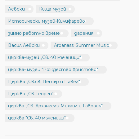
Левски
Къща-музей
Исторически музей-Килифарево
зимно работно време
дарения
Васил Левски
Arbanassi Summer Music
църква-музей „Св. 40 мъченици“
църква- музей "Рождество Христово"
Църква „Св.св. Петър и Павел“
Църква „Св. Георги“
църква „Св. Архангели Михаил и Гавраил“
църква "Св. 40 мъченици"