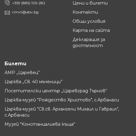
Цени и билети
+359 (885) 105-282
Контакти
rimvt@abv.bg
Общи условия
Карта на сайта
Декларация за
достъпност
Билети
АМР „Царевец”
Църква „Св. 40 мъченици”
Посетителски център „Царевград Търнов“
Църква-музей "Рождество Христово", с.Арбанаси
Църква-музей "Св.св. Архангели Михаил и Гавраил",
с.Арбанаси
Музей "Констанцалиева къща"