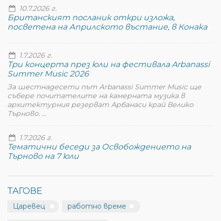
10.7.2026 г.
Британският посланик откри изложа,
посветена на Априлското въстание, в Конака
1.7.2026 г.
Три концерта през юли на фестивала Arbanassi
Summer Music 2026
За шестнадесети път Arbanassi Summer Music ще
събере почитателите на камерната музика в
архитектурния резерват Арбанаси край Велико
Търново. ...
1.7.2026 г.
Тематични беседи за Освобождението на
Търново на 7 юли
ТАГОВЕ
Царевец
работно време