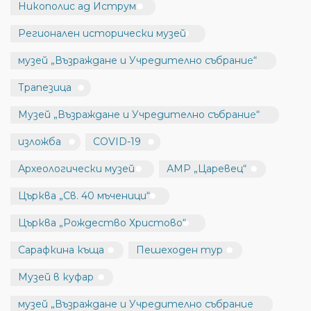
Никополис ад Иструм
Регионален исторически музей
музей „Възраждане и Учредително събрание“
Трапезица
Музей „Възраждане и Учредително събрание“
изложба
COVID-19
Археологически музей
АМР „Царевец“
Църква „Св. 40 мъченици“
Църква „Рождество Христово“
Сарафкина къща
Пешеходен тур
Музей в куфар
музей „Възраждане и Учредително събрание