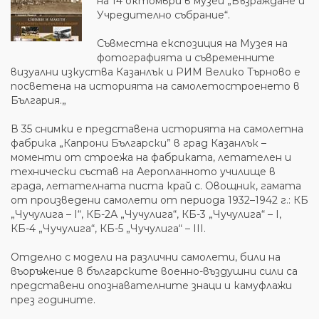
на 14 октомври в музей „Възраждане и
Учредително събрание“.
Съвместна експозиция на Музея на
фотографията и съвременните
визуални изкуства Казанлък и РИМ Велико Търново е
посветена на историята на самолетостроенето в
България.„
В 35 снимки е представена историята на самолетна
фабрика „Капрони Български” в град Казанлък –
моменти от строежа на фабриката, летателен и
технически състав на Аеропланното училище в
града, летателната писта край с. Овощник, гамата
от произведени самолети от периода 1932–1942 г.: КБ
„Чучулига – I“, КБ-2А „Чучулига“, КБ-3 „Чучулига“ – I,
КБ-4 „Чучулига“, КБ-5 „Чучулига“ – III.
Отделно с модели на различни самолети, били на
въоръжение в българските военно-въздушни сили са
представени опознавателните знаци и камуфлажи
през годините.