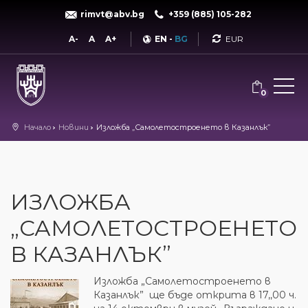
rimvt@abv.bg
+359 (885) 105-282
Currency
A-
A
A+
EN
-
BG
0
Начало
Новини
Изложба „Самолетостроенето в Казанлък”
ИЗЛОЖБА
„САМОЛЕТОСТРОЕНЕТО
В КАЗАНЛЪК”
Изложба „Самолетостроенето в
Казанлък” ще бъде открита в 17,,00 ч.