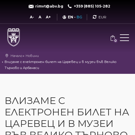
rimvt@abv.bg
+359 (885) 105-282
Currency
A-
A
A+
EN
-
BG
0
Начало
Новини
Влизаме с електронен билет на Царевец и в музеи във Велико
Търново и Арбанаси
ВЛИЗАМЕ С
ЕЛЕКТРОНЕН БИЛЕТ НА
ЦАРЕВЕЦ И В МУЗЕИ
ВЪВ ВЕЛИКО ТЪРНОВО