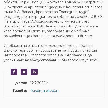
обекти: църквите „Св. Архангели Михаил и Гавраил“ и
„Рождество Христово“, заедно с Констанцалиевата
къща в Арбанаси, крепостта Трапезица, музей
„Възраждане и Учредително събрание“, църква „Св. Св.
Петър и Павел“, Археологически музей и музей
„Сарафкина къща“ във Велико Търново. Достъпът е
чрез преносими четци, разполагащи с мобилно
приложение за сканиране на електронен билет.
Иновацията е част от политиките на община
Велико Търново за повишаване на туристическия
интерес към Старата столица и Арбанаси и за
улесняване на чуждестранни и български туристи.
Дата:
12.7.2022 г.
Тагове:
билети онлайн