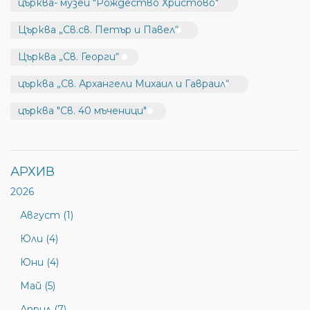
църква- музей "Рождество Христово"
Църква „Св.св. Петър и Павел“
Църква „Св. Георги“
църква „Св. Архангели Михаил и Гавраил“
църква "Св. 40 мъченици"
АРХИВ
2026
Август (1)
Юли (4)
Юни (4)
Май (5)
Април (7)