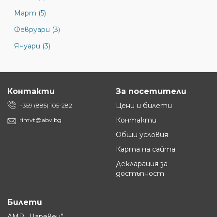
Март (5)
Февруари (3)
Януари (3)
Контакти
За посетители
Цени и билети
+359 (885) 105-282
Контакти
rimvt@abv.bg
Общи условия
Карта на сайта
Декларация за
достъпност
Билети
АМР „Царевец”