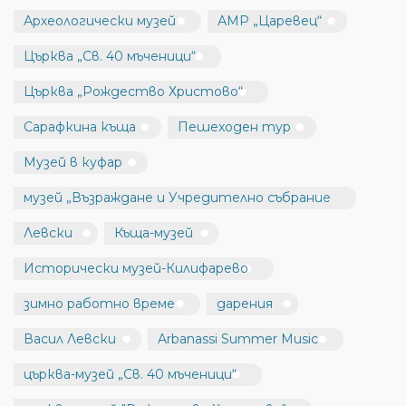
Археологически музей
АМР „Царевец“
Църква „Св. 40 мъченици“
Църква „Рождество Христово“
Сарафкина къща
Пешеходен тур
Музей в куфар
музей „Възраждане и Учредително събрание
Левски
Къща-музей
Исторически музей-Килифарево
зимно работно време
дарения
Васил Левски
Arbanassi Summer Music
църква-музей „Св. 40 мъченици“