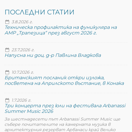
ПОСЛЕДНИ СТАТИИ
3.8.2026 г.
Техническа профилактика на фуникуляра на
АМР „Трапезица“ през август 2026 г.
23.7.2026 г.
Напусна ни доц. д-р Павлина Владкова
10.7.2026 г.
Британският посланик откри изложа,
посветена на Априлското въстание, в Конака
1.7.2026 г.
Три концерта през юли на фестивала Arbanassi
Summer Music 2026
За шестнадесети път Arbanassi Summer Music ще
събере почитателите на камерната музика в
архитектурния резерват Арбанаси край Велико