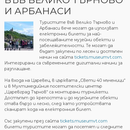
И АРБАНАСИ
Туристите във Велико Търново и
Арбанаси вече могат да използват
електронни билети за най-
посещаваните музейни обекти и
забележителности. Те могат да
бъдат закупени по лесен и достъпен
начин на сайта
tickets.museumvt.com
.
Интегрирани са съвременните дигитални начини за
разплащане.
На входа на Царевец, в църквата „Свети 40 мъченици“
и в Мултимедийния посетителски център
„Царевград Търнов“ са монтирани турникети.
Достъпът до крепостта и до музейните обекти
става бързо и лесно, след като устройствата
сканират кода на електронния билет.
Със закупени през сайта
tickets.museumvt.com
билети туристите могат да посетят и следните