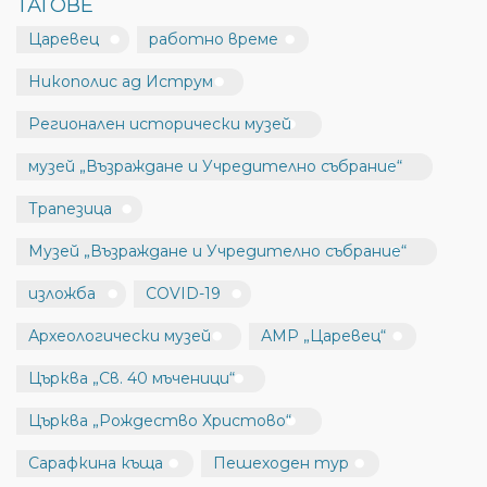
ТАГОВЕ
Царевец
работно време
Никополис ад Иструм
Регионален исторически музей
музей „Възраждане и Учредително събрание“
Трапезица
Музей „Възраждане и Учредително събрание“
изложба
COVID-19
Археологически музей
АМР „Царевец“
Църква „Св. 40 мъченици“
Църква „Рождество Христово“
Сарафкина къща
Пешеходен тур