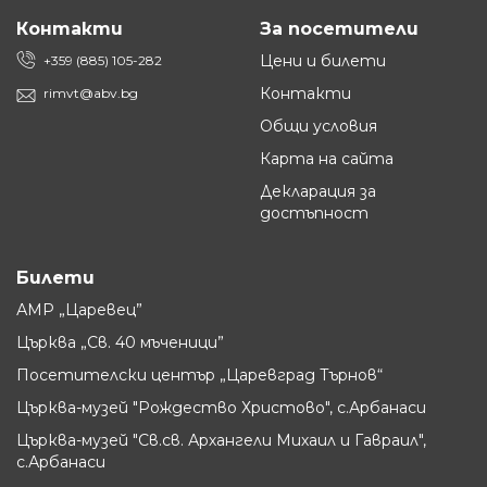
Контакти
За посетители
Цени и билети
+359 (885) 105-282
Контакти
rimvt@abv.bg
Общи условия
Карта на сайта
Декларация за
достъпност
Билети
АМР „Царевец”
Църква „Св. 40 мъченици”
Посетителски център „Царевград Търнов“
Църква-музей "Рождество Христово", с.Арбанаси
Църква-музей "Св.св. Архангели Михаил и Гавраил",
с.Арбанаси