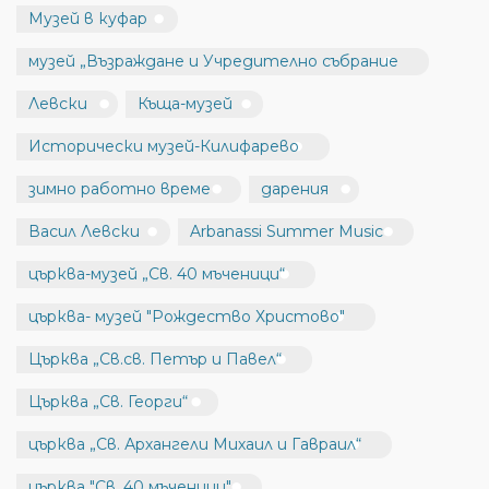
Музей в куфар
музей „Възраждане и Учредително събрание
Левски
Къща-музей
Исторически музей-Килифарево
зимно работно време
дарения
Васил Левски
Arbanassi Summer Music
църква-музей „Св. 40 мъченици“
църква- музей "Рождество Христово"
Църква „Св.св. Петър и Павел“
Църква „Св. Георги“
църква „Св. Архангели Михаил и Гавраил“
църква "Св. 40 мъченици"