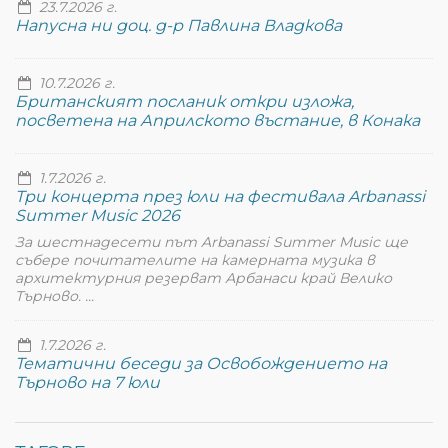
23.7.2026 г.
Напусна ни доц. д-р Павлина Владкова
10.7.2026 г.
Британският посланик откри изложа,
посветена на Априлското въстание, в Конака
1.7.2026 г.
Три концерта през юли на фестивала Arbanassi
Summer Music 2026
За шестнадесети път Arbanassi Summer Music ще
събере почитателите на камерната музика в
архитектурния резерват Арбанаси край Велико
Търново. ...
1.7.2026 г.
Тематични беседи за Освобождението на
Търново на 7 юли