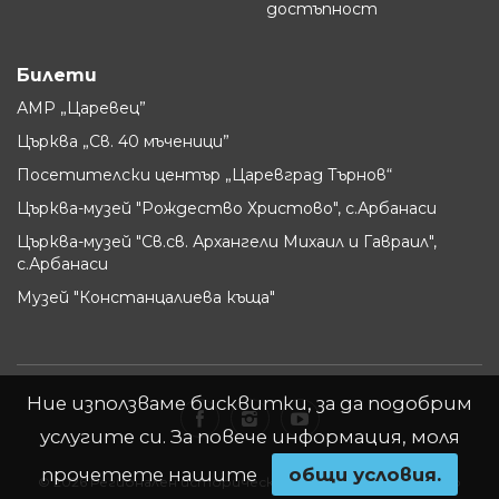
достъпност
Билети
АМР „Царевец”
Църква „Св. 40 мъченици”
Посетителски център „Царевград Търнов“
Църква-музей "Рождество Христово", с.Арбанаси
Църква-музей "Св.св. Архангели Михаил и Гавраил",
с.Арбанаси
Музей "Констанцалиева къща"
Ние използваме бисквитки, за да подобрим
услугите си. За повече информация, моля
прочетете нашите
oбщи условия.
© 2026 Регионален исторически музей - Велико Търново