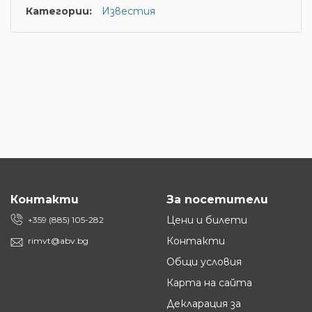
Категории:
Известия
Контакти
За посетители
Цени и билети
+359 (885) 105-282
Контакти
rimvt@abv.bg
Общи условия
Карта на сайта
Декларация за