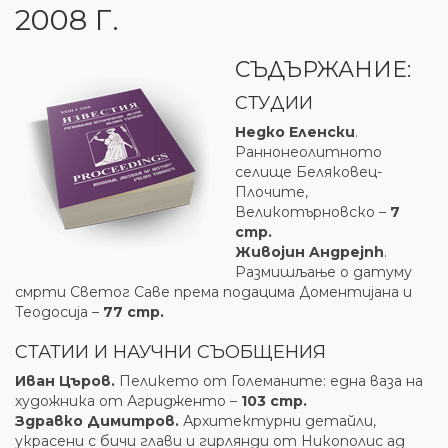
2008 Г.
СЪДЪРЖАНИЕ:
СТУДИИ
Недко Еленски
.
Раннонеолитното
селище Беляковец-
Плочите,
Великотърновско –
7
стр.
Живоjин Aндpejnh
.
Размишљање o датуму
смрти Светог Саве према подацима Доментиjана и
Теодосиjа –
77 стр.
СТАТИИ И НАУЧНИ СЪОБЩЕНИЯ
Иван Църов.
Пеликето от Големаните: една ваза на
художника от Агридженто –
103 стр.
Здравко Димитров.
Архитектурни детайли,
украсени с бичи глави и гирлянди от Никополис ад