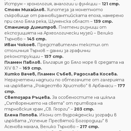
Иструм – хронология, аналогии и функции –
121 стр.
Стоян Михайлов.
Хипотеза за монетното
съкровище от ранновизантийската епоха, намерено
при село Бяла река, Шуменска област –
139 стр.
Станимир Димитров.
Плетени ризници от
експозицията на Археологически музей – Велико
Търново –
145 стр.
Иван Чокоев.
Представителен текстил от
столичния Търнов – данни за графични
реконструкции –
157 стр.
Пламен Павлов.
България до Бяло море в средата на
XIV в.? –
169 стр.
Хитко Вачев, Пламен Събев, Радослава Косева.
Неразчетени надписи по обтегачите от галерията
на църквата „Рождество Христово” в Арбанаси –
177
стр.
Светозара Ръцева.
За особеностите на цикъла
„Сътворението на света” от притвора на
търновския храм „Св. Георги” –
203 стр.
Елена Попова.
Икони от възрожденски зографи в
църквата „Успение Пресвятой Богородици” в
Асенова махала, Велико Търново –
217 стр.