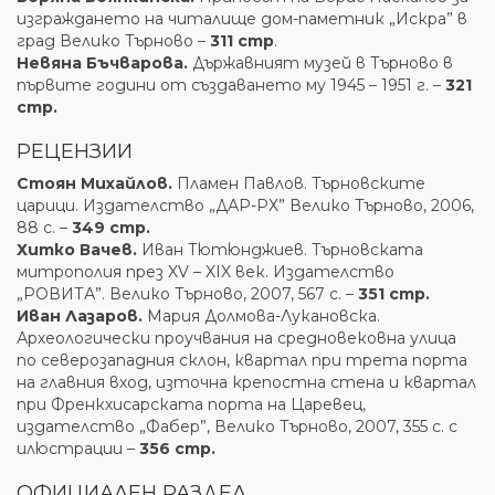
изграждането на читалище дом-паметник „Искра” в
град Велико Търново –
311 стр
.
Невяна Бъчварова.
Държавният музей в Търново в
първите години от създаването му 1945 – 1951 г. –
321
стр.
РЕЦЕНЗИИ
Стоян Михайлов.
Пламен Павлов. Търновските
царици. Издателство „ДАР-РХ” Велико Търново, 2006,
88 с. –
349 стр.
Хитко Вачев.
Иван Тютюнджиев. Търновската
митрополия през XV – XIX век. Издателство
„РОВИТА”. Велико Търново, 2007, 567 с. –
351 стр.
Иван Лазаров.
Мария Долмова-Лукановска.
Археологически проучвания на средновековна улица
по северозападния склон, квартал при трета порта
на главния вход, източна крепостна стена и квартал
при Френкхисарската порта на Царевец,
издателство „Фабер”, Велико Търново, 2007, 355 с. с
илюстрации –
356 стр.
ОФИЦИАЛЕН РАЗДЕЛ