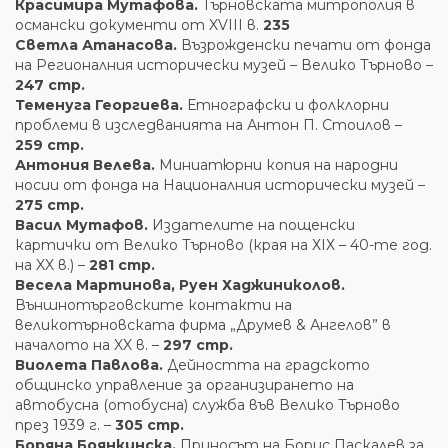
Красимира Мутафова.
Търновската митрополия в
османски документи от XVIII в.
235
Светла Атанасова.
Възрожденски печати от фонда
на Регионалния исторически музей – Велико Търново –
247 стр.
Теменуга Георгиева.
Етнографски и фолклорни
проблеми в изследванията на Антон П. Стоилов –
259 стр.
Антония Велева.
Миниатюрни копия на народни
носии от фонда на Националния исторически музей –
275 стр.
Васил Мутафов.
Издателите на пощенски
картички от Велико Търново (края на ХІХ – 40-те год.
на XX в.) –
281 стр.
Весела Мартинова, Руен Хаджиниколов.
Външнотърговските контакти на
великотърновската фирма „Друмев & Ангелов” в
началото на XX в. –
297 стр.
Виолета Павлова.
Дейността на градското
общинско управление за организирането на
автобусна (отобусна) служба във Велико Търново
през 1939 г. –
305 стр.
Боряна Боянкинска.
Приносът на Борис Паскалев за