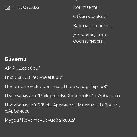
Контакти
rimvt@abv.bg
Общи условия
Карта на сайта
Декларация за
достъпност
Билети
АМР „Царевец”
Църква „Св. 40 мъченици”
Посетителски център „Царевград Търнов“
Църква-музей "Рождество Христово", с.Арбанаси
Църква-музей "Св.св. Архангели Михаил и Гавраил",
с.Арбанаси
Музей "Констанцалиева къща"