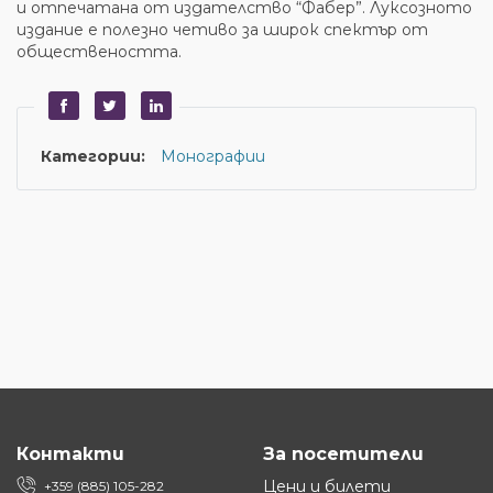
и отпечатана от издателство “Фабер”. Луксозното
издание e полезно четиво за широк спектър от
обществеността.
Категории:
Монографии
Контакти
За посетители
Цени и билети
+359 (885) 105-282