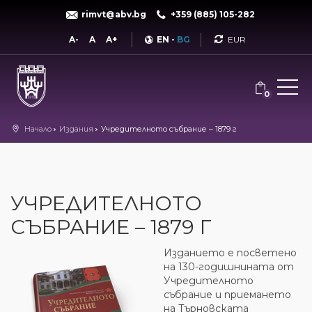
rimvt@abv.bg
+359 (885) 105-282
Currency
A-
A
A+
EN
-
BG
0
Начало
Издания
Учредителното събрание – 1879 г
УЧРЕДИТЕЛНОТО
СЪБРАНИЕ – 1879 Г
Изданието е посветено
на 130-годишнината от
Учредителното
събрание и приемането
на Търновската