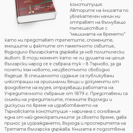
конституция.
Авторите на книгата по
увлекателен начин ни
отправят на вълнуващо
пътешествие с
“машината на времето”
като ни представят трепетите, спомените,
емоциите и фактите от паметното събитие,
възродило българската държава за нов политически
живот. В този момент като че ли душата на целия
български народ се е събрала тук – в Търново, за да
полети към новото, неизвестното свободно
бъдеще. В специалното издание са публикувани
илюстрации на оригинални вещи и документи от
фондовете на музея, отразяващи работата на
Учредителното събрание от 1879 г. Представени са
снимки на учредителите, техните възгледи и
дискусии по време на изработването на
Търновската конституция – наричана с основание
една от най-демократичните за своето време, дава
принос за изграждането, възхода и просперитета на
Третата българска държава. Книгата е подготвена