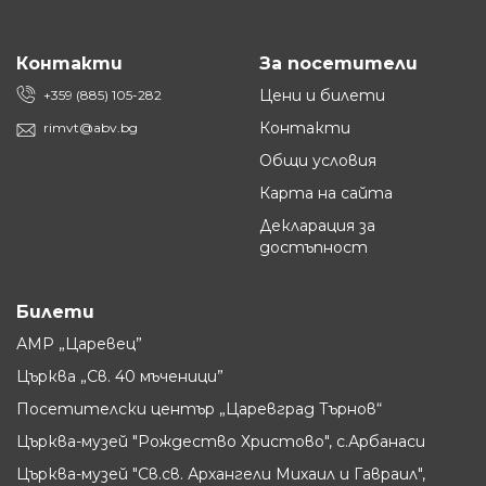
Контакти
За посетители
Цени и билети
+359 (885) 105-282
Контакти
rimvt@abv.bg
Общи условия
Карта на сайта
Декларация за
достъпност
Билети
АМР „Царевец”
Църква „Св. 40 мъченици”
Посетителски център „Царевград Търнов“
Църква-музей "Рождество Христово", с.Арбанаси
Църква-музей "Св.св. Архангели Михаил и Гавраил",