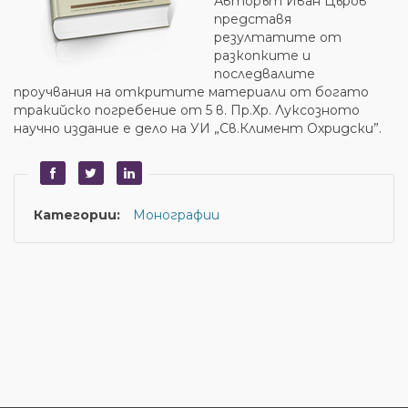
Авторът Иван Църов
представя
резултатите от
разкопките и
последвалите
проучвания на откритите материали от богато
тракийско погребение от 5 в. Пр.Хр. Луксозното
научно издание е дело на УИ „Св.Климент Охридски”.
Категории:
Монографии