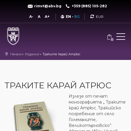
rimvt@abv.bg
+359 (885) 105-282
Currency
A-
A
A+
EN
-
BG
0
Начало
Издания
Траките карай Атрюс
ТРАКИТЕ КАРАЙ АТРЮС
Излезе от печат
монографията „ Траките
край Атрюс. Тракийско
погребение от село
Големаните,
Великотърновско”.