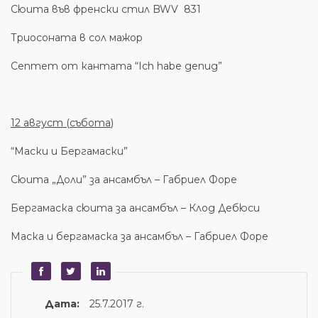
Сюита във френски стил BWV 831
Триосоната в сол мажор
Септет от кантата “Ich habe genug”
12
а
вгуст (
събота
)
“Маски и Бергамаски”
Сюита „Доли” за ансамбъл – Габриел Форе
Бергамаска сюита за ансамбъл – Клод Дебюси
Маска и бергамаска за ансамбъл – Габриел Форе
Дата:
25.7.2017 г.