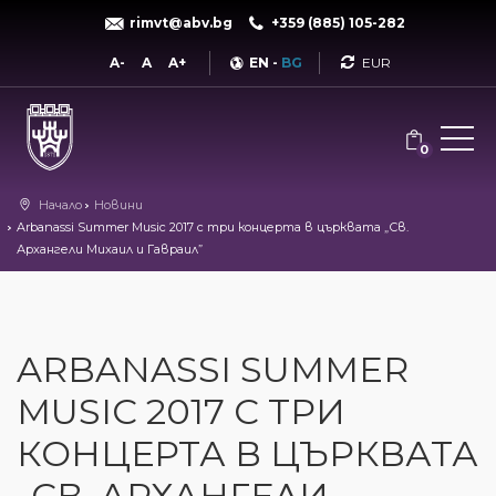
rimvt@abv.bg
+359 (885) 105-282
Currency
A-
A
A+
EN
-
BG
0
Начало
Новини
Arbanassi Summer Music 2017 с три концерта в църквата „Св.
Архангели Михаил и Гавраил”
ARBANASSI SUMMER
MUSIC 2017 С ТРИ
КОНЦЕРТА В ЦЪРКВАТА
„СВ. АРХАНГЕЛИ