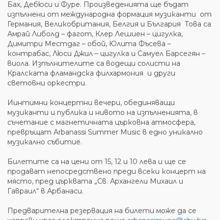
Бах, Дебюси и Фуре. Произведенията ще бъдат
изпълнени от международна формация музиканти от
Германия, Великобритания, Белгия и България Това са
Амрай Либолд – фагот, Клер Лешиен – цигулка,
Димитри Местдаг – обой, Юлита Фъсева –
контрабас, Люси Джил – цигулка и Самуел Барсегян –
виола. Изпълнителите са водещи солисти на
Кралската фламандска филхармония и други
световни оркестри.
Иинтимни концертни вечери, обединяващи
музиканти и публика и нивото на изпълненията, в
съчетание с магнетичната църковна атмосфера,
превръщат Arbanassi Summer Music в едно уникално
музикално събитие.
Билетите са на цени от 15, 12 и 10 лева и ще се
продават непосредствено преди всеки концерт на
място, пред църквата „Св. Архангели Михаил и
Гавраил“ в Арбанаси.
Предварителна резервация на билети може да се