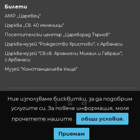
Билети
АМР „Царевец”
Църква „Св. 40 мъченици”
Посетителски център „Царевград Търнов“
Църква-музей "Рождество Христово", с.Арбанаси
Църква-музей "Св.св. Архангели Михаил и Гавраил",
с.Арбанаси
Музей "Констанцалиева къща"
Ние използваме бисквитки, за да подобрим
услугите си. За повече информация, моля
прочетете нашите
oбщи условия.
© 2026 Регионален исторически музей - Велико Търново
Приемам
Website by
WebInfit