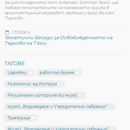
За шестнадесети път Arbanassi Summer Music ще
събере почитателите на камерната музика в
архитектурния резерват Арбанаси край Велико
Търново. ...
1.7.2026 г.
Тематични беседи за Освобождението на
Търново на 7 юли
ТАГОВЕ
Царевец
работно време
Никополис ад Иструм
Регионален исторически музей
музей „Възраждане и Учредително събрание“
Трапезица
Музей „Възраждане и Учредително събрание“