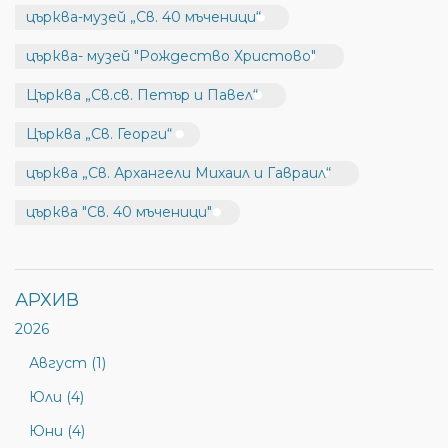
църква-музей „Св. 40 мъченици“
църква- музей "Рождество Христово"
Църква „Св.св. Петър и Павел“
Църква „Св. Георги“
църква „Св. Архангели Михаил и Гавраил“
църква "Св. 40 мъченици"
АРХИВ
2026
Август (1)
Юли (4)
Юни (4)