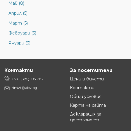
Май (8)
Април (5)
Март (5)
Февруари (3)
Януари (3)
Контакти
За посетители
Цени и билети
+359 (885) 105-282
Контакти
rimvt@abv.bg
Общи условия
Карта на сайта
Декларация за
достъпност