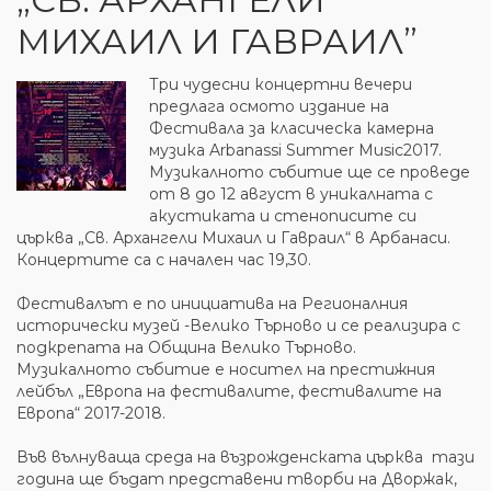
МИХАИЛ И ГАВРАИЛ”
Три чудесни концертни вечери
предлага осмото издание на
Фестивала за класическа камерна
музика Arbanassi Summer Music2017.
Музикалното събитие ще се проведе
от 8 до 12 август в уникалната с
акустиката и стенописите си
църква „Св. Архангели Михаил и Гавраил“ в Арбанаси.
Концертите са с начален час 19,30.
Фестивалът е по инициатива на Регионалния
исторически музей -Велико Търново и се реализира с
подкрепата на Община Велико Търново.
Музикалното събитие е носител на престижния
лейбъл „Европа на фестивалите, фестивалите на
Европа“ 2017-2018.
Във вълнуваща среда на възрожденската църква тази
година ще бъдат представени творби на Дворжак,