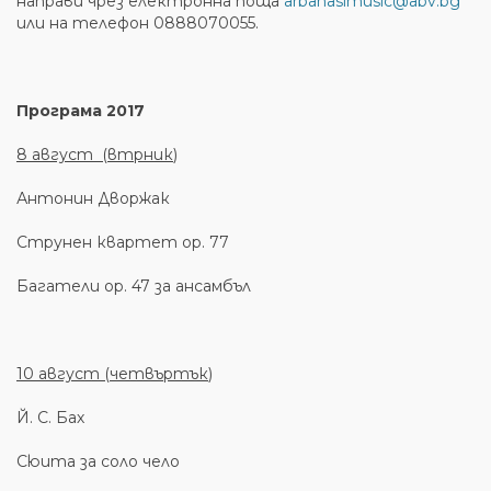
направи чрез електронна поща
arbanasimusic@abv.bg
или на телефон 0888070055.
Програма
2017
8
а
вгуст
(
втрник
)
Антонин Дворжак
Струнен квартет op. 77
Багатели op. 47 за ансамбъл
10
а
вгуст (
четвъртък
)
Й. С. Бах
Сюита за соло чело