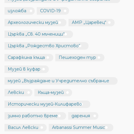
изложба
COVID-19
Археологически музей
АМР „Царевец“
Църква „Св. 40 мъченици“
Църква „Рождество Христово“
Сарафкина къща
Пешеходен тур
Музей в куфар
музей „Възраждане и Учредително събрание
Левски
Къща-музей
Исторически музей-Килифарево
зимно работно време
дарения
Васил Левски
Arbanassi Summer Music