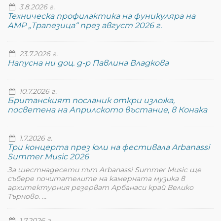
3.8.2026 г.
Техническа профилактика на фуникуляра на
АМР „Трапезица“ през август 2026 г.
23.7.2026 г.
Напусна ни доц. д-р Павлина Владкова
10.7.2026 г.
Британският посланик откри изложа,
посветена на Априлското въстание, в Конака
1.7.2026 г.
Три концерта през юли на фестивала Arbanassi
Summer Music 2026
За шестнадесети път Arbanassi Summer Music ще
събере почитателите на камерната музика в
архитектурния резерват Арбанаси край Велико
Търново. ...
1.7.2026 г.