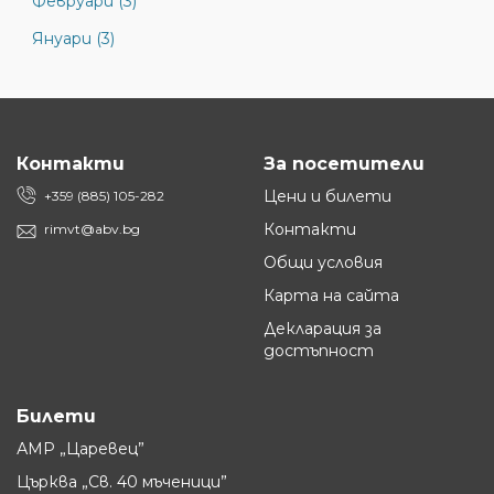
Февруари (3)
Януари (3)
Контакти
За посетители
Цени и билети
+359 (885) 105-282
Контакти
rimvt@abv.bg
Общи условия
Карта на сайта
Декларация за
достъпност
Билети
АМР „Царевец”
Църква „Св. 40 мъченици”