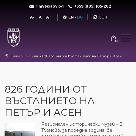
rimvt@abv.bg
+359 (885) 105-282
Currency
A-
A
A+
EN
-
BG
0
Начало
Новини
826 години от въстанието на Петър и Асен
826 ГОДИНИ ОТ
ВЪСТАНИЕТО НА
ПЕТЪР И АСЕН
Регионален исторически музей – В.
Търново, за поредна година, бе