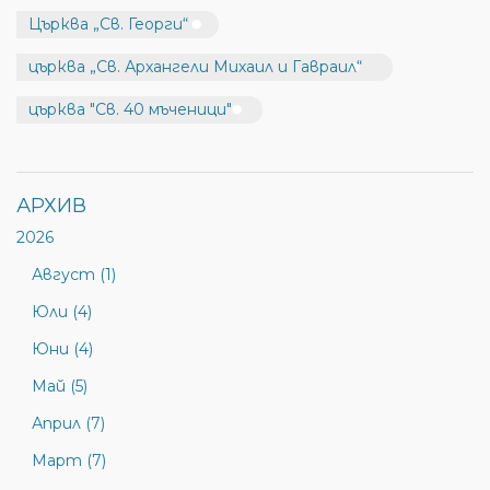
Църква „Св. Георги“
църква „Св. Архангели Михаил и Гавраил“
църква "Св. 40 мъченици"
АРХИВ
2026
Август (1)
Юли (4)
Юни (4)
Май (5)
Април (7)
Март (7)