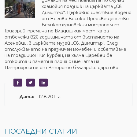
домакин на честванията по случай
храмовия празник на църквата „Св.
Димитър“. Църковно шествие водено
от Негово Високо Преосвещенство
Великотърновския митрополит
Григорий, премина по Владишкия мост, за да
отбележи 826 годишнината от въстанието на
Асеневци, в църквата музей „Св. Димитър“. След
отслужването на празничен молебен и осветяване
на традиционния курбан, на хълма Царевец бе
открита и паметна плоча с имената на
Патриарсите от Второто българско царство.
Дата:
12.8.2011 г.
ПОСЛЕДНИ СТАТИИ