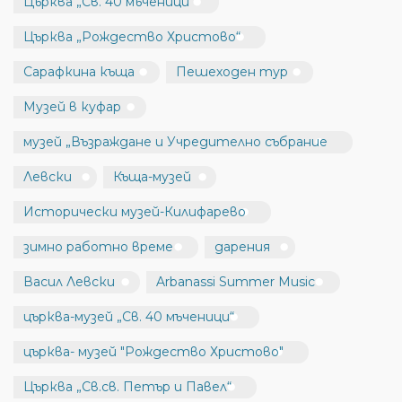
Църква „Св. 40 мъченици“
Църква „Рождество Христово“
Сарафкина къща
Пешеходен тур
Музей в куфар
музей „Възраждане и Учредително събрание
Левски
Къща-музей
Исторически музей-Килифарево
зимно работно време
дарения
Васил Левски
Arbanassi Summer Music
църква-музей „Св. 40 мъченици“
църква- музей "Рождество Христово"
Църква „Св.св. Петър и Павел“