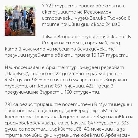
7 723 туристи приеха обектите и
експозициите на Регионален
исторически музей-Велико Търново в
трите почивни дни около 24 май.
Това е вторият туристически пик в
Старата столица през май, след
като в началото на месеца по великденските
празници музейните обекти приеха 10 167 туристи.
Най-посещаван е Архитектурно-музеен резерват
„Царевец“, който от
22 до 24 май
е разгледан от
4 501 души. 96 % от тях са български индивидуални
туристи, от които 667- ученици, 423 – деца в
предучилищна възраст и 160 студенти.
791 са регистрираните посетители в Мултимедиен
посетителски център „Царевград Търнов“, а на
крепостта Трапезица, където имаше възстановка на
средновековен лагер, са се качили 647 туристи. 633
души са посетили църквата „Св. 40 мъченици“, а за
трите почивни дни музейните обекти в Арбанаси –