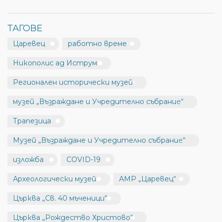
ТАГОВЕ
Царевец
работно време
Никополис ад Иструм
Регионален исторически музей
музей „Възраждане и Учредително събрание“
Трапезица
Музей „Възраждане и Учредително събрание“
изложба
COVID-19
Археологически музей
АМР „Царевец“
Църква „Св. 40 мъченици“
Църква „Рождество Христово“