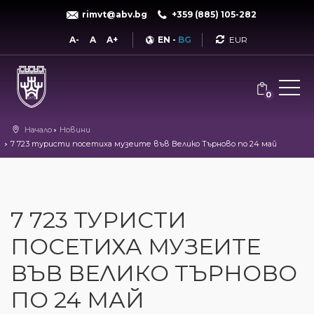
rimvt@abv.bg
+359 (885) 105-282
Currency
A-
A
A+
EN
-
BG
0
Начало
Новини
7 723 туристи посетиха музеите във Велико Търново по 24 май
7 723 ТУРИСТИ
ПОСЕТИХА МУЗЕИТЕ
ВЪВ ВЕЛИКО ТЪРНОВО
ПО 24 МАЙ