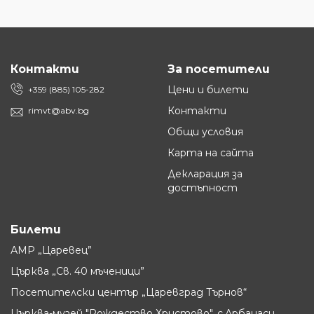
Контакти
За посетители
Цени и билети
+359 (885) 105-282
Контакти
rimvt@abv.bg
Общи условия
Карта на сайта
Декларация за
достъпност
Билети
АМР „Царевец”
Църква „Св. 40 мъченици”
Посетителски център „Царевград Търнов“
Църква-музей "Рождество Христово", с.Арбанаси