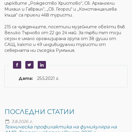
църквите „Рождество Христово“, Св. Архангели
Михаил и Гавраил“, „Св. Георги“ и „Констанцалиева
къща“ са приели 468 туристи.
215 са чужденците, посетили музейните обекти във
Велико Търново от 22 до 24 май. За първи път този
сезон е имало организирана група от 38 души от
САЩ, както и 49 индивидуални туристи от
северната ни съседка Румъния.
Дата:
25.5.2021 г.
ПОСЛЕДНИ СТАТИИ
3.8.2026 г.
Техническа профилактика на фуникуляра на