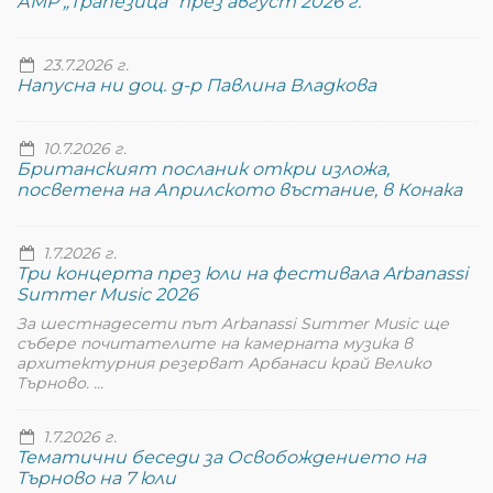
АМР „Трапезица“ през август 2026 г.
23.7.2026 г.
Напусна ни доц. д-р Павлина Владкова
10.7.2026 г.
Британският посланик откри изложа,
посветена на Априлското въстание, в Конака
1.7.2026 г.
Три концерта през юли на фестивала Arbanassi
Summer Music 2026
За шестнадесети път Arbanassi Summer Music ще
събере почитателите на камерната музика в
архитектурния резерват Арбанаси край Велико
Търново. ...
1.7.2026 г.
Тематични беседи за Освобождението на
Търново на 7 юли