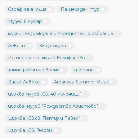
Сарафкина къща
Пешеходен тур
Музей в куфар
музей „Възраждане и Учредително събрание
Левски
Къща-музей
Исторически музей-Килифарево
зимно работно време
дарения
Васил Левски
Arbanassi Summer Music
църква-музей „Св. 40 мъченици“
църква- музей "Рождество Христово"
Църква „Св.св. Петър и Павел“
Църква „Св. Георги“