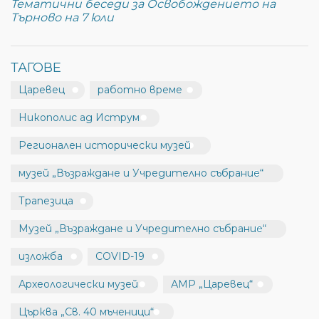
Тематични беседи за Освобождението на
Търново на 7 юли
ТАГОВЕ
Царевец
работно време
Никополис ад Иструм
Регионален исторически музей
музей „Възраждане и Учредително събрание“
Трапезица
Музей „Възраждане и Учредително събрание“
изложба
COVID-19
Археологически музей
АМР „Царевец“
Църква „Св. 40 мъченици“