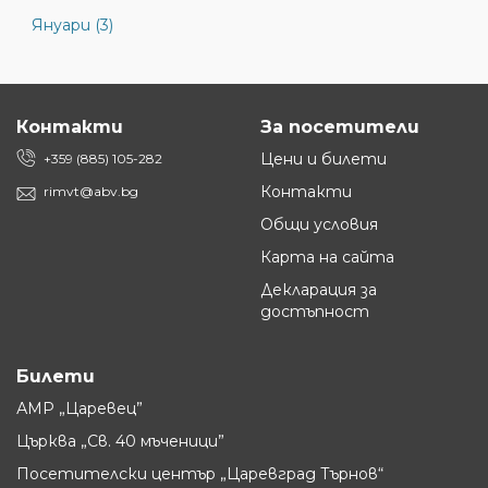
Януари (3)
Контакти
За посетители
Цени и билети
+359 (885) 105-282
Контакти
rimvt@abv.bg
Общи условия
Карта на сайта
Декларация за
достъпност
Билети
АМР „Царевец”
Църква „Св. 40 мъченици”
Посетителски център „Царевград Търнов“