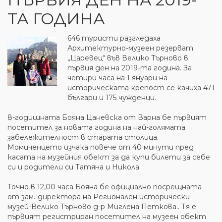
ТА ГОДИНА
646 туристи разгледаха
Архитектурно-музеен резерват
„Царевец“ във Велико Търново в
първия ден на 2019-та година. За
четири часа на 1 януари на
историческата крепост се качиха 471
българи и 175 чужденци.
8-годишната Бояна Цаневска от Варна бе първият
посетител за новата година на най-голямата
забележителност в старата столица.
Момиченцето изчака повече от 40 минути пред
касата на музейния обект за да купи билети за себе
си и родители си Татяна и Никола.
Точно в 12,00 часа Бояна бе официално посрещната
от зам.-директора на Регионален исторически
музей-Велико Търново д-р Миглена Петкова.. Тя е
първият регистриран посетител на музеен обект