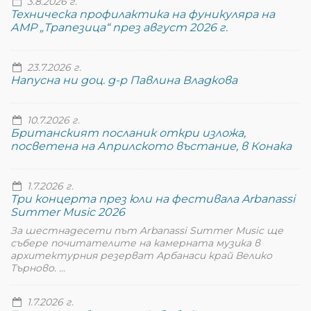
3.8.2026 г.
Техническа профилактика на фуникуляра на
АМР „Трапезица“ през август 2026 г.
23.7.2026 г.
Напусна ни доц. д-р Павлина Владкова
10.7.2026 г.
Британският посланик откри изложа,
посветена на Априлското въстание, в Конака
1.7.2026 г.
Три концерта през юли на фестивала Arbanassi
Summer Music 2026
За шестнадесети път Arbanassi Summer Music ще
събере почитателите на камерната музика в
архитектурния резерват Арбанаси край Велико
Търново. ...
1.7.2026 г.