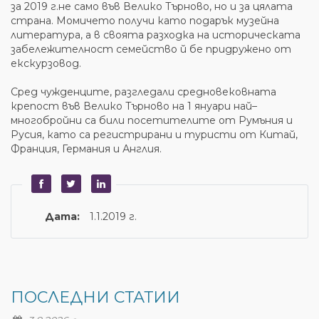
за 2019 г.не само във Велико Търново, но и за цялата
страна. Момичето получи като подарък музейна
литература, а в своята разходка на историческата
забележителност семейство й бе придружено от
екскурзовод.
Сред чужденците, разгледали средновековната
крепост във Велико Търново на 1 януари най–
многобройни са били посетителите от Румъния и
Русия, като са регистрирани и туристи от Китай,
Франция, Германия и Англия.
Дата:
1.1.2019 г.
ПОСЛЕДНИ СТАТИИ