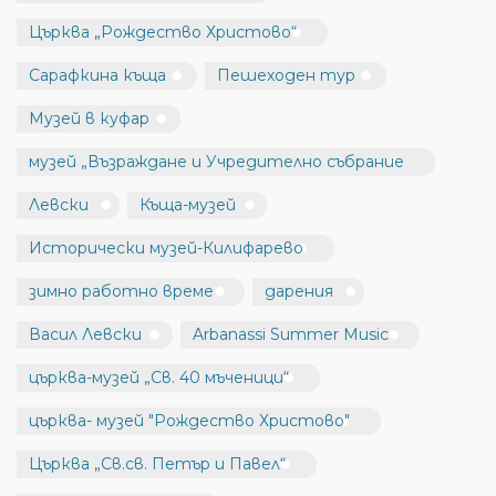
Църква „Рождество Христово“
Сарафкина къща
Пешеходен тур
Музей в куфар
музей „Възраждане и Учредително събрание
Левски
Къща-музей
Исторически музей-Килифарево
зимно работно време
дарения
Васил Левски
Arbanassi Summer Music
църква-музей „Св. 40 мъченици“
църква- музей "Рождество Христово"
Църква „Св.св. Петър и Павел“