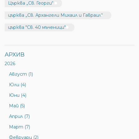
Църква „Св. Георги“
църква „Св. Архангели Михаил и Гавраил“
църква "Св. 40 мъченици"
АРХИВ
2026
Август (1)
Юли (4)
Юни (4)
Май (5)
Април (7)
Март (7)
Февруари (2)