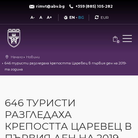
rimvt@abv.bg
+359 (885) 105-282
Currency
A-
A
A+
EN
-
BG
0
Начало
Новини
646 туристи разгледаха крепостта Царевец в първия ден на 2019-
та година
646 ТУРИСТИ
РАЗГЛЕДАХА
КРЕПОСТТА ЦАРЕВЕЦ В
ПЪРВИЯ ДЕН НА 2019-