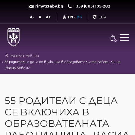
rimvt@abv.bg
+359 (885) 105-282
Currency
A-
A
A+
EN
-
BG
0
Начало
Новини
55 родители с деца се включиха в образователната работилница
„Васил Левски“
55 РОДИТЕЛИ С ДЕЦА
СЕ ВКЛЮЧИХА В
ОБРАЗОВАТЕЛНАТА
РАБОТИЛНИЦА „ВАСИЛ