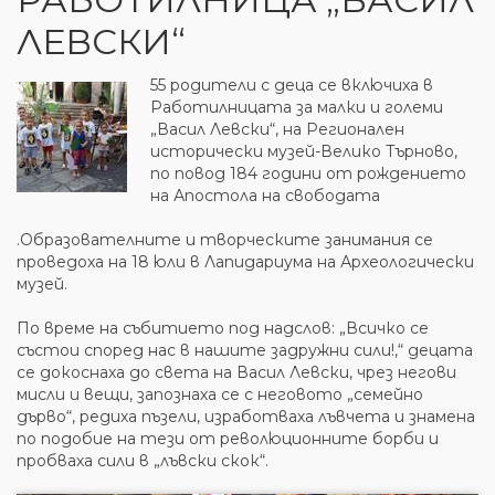
ЛЕВСКИ“
55 родители с деца се включиха в
Работилницата за малки и големи
„Васил Левски“, на Регионален
исторически музей-Велико Търново,
по повод 184 години от рождението
на Апостола на свободата
.Образователните и творческите занимания се
проведоха на 18 юли в Лапидариума на Археологически
музей.
По време на събитието под надслов: „Всичко се
състои според нас в нашите задружни сили!,“ децата
се докоснаха до света на Васил Левски, чрез негови
мисли и вещи, запознаха се с неговото „семейно
дърво“, редиха пъзели, изработваха лъвчета и знамена
по подобие на тези от революционните борби и
пробваха сили в „лъвски скок“.