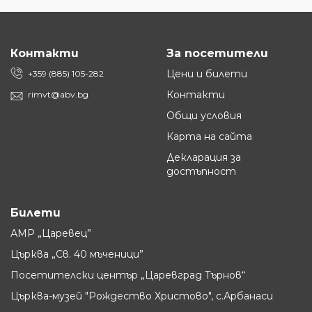
Контакти
За посетители
Цени и билети
+359 (885) 105-282
Контакти
rimvt@abv.bg
Общи условия
Карта на сайта
Декларация за
достъпност
Билети
АМР „Царевец”
Църква „Св. 40 мъченици”
Посетителски център „Царевград Търнов“
Църква-музей "Рождество Христово", с.Арбанаси