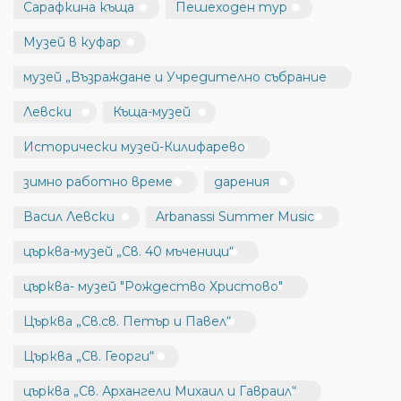
Сарафкина къща
Пешеходен тур
Музей в куфар
музей „Възраждане и Учредително събрание
Левски
Къща-музей
Исторически музей-Килифарево
зимно работно време
дарения
Васил Левски
Arbanassi Summer Music
църква-музей „Св. 40 мъченици“
църква- музей "Рождество Христово"
Църква „Св.св. Петър и Павел“
Църква „Св. Георги“
църква „Св. Архангели Михаил и Гавраил“