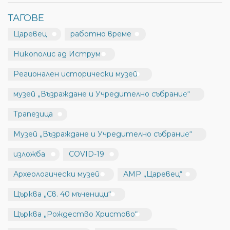
ТАГОВЕ
Царевец
работно време
Никополис ад Иструм
Регионален исторически музей
музей „Възраждане и Учредително събрание“
Трапезица
Музей „Възраждане и Учредително събрание“
изложба
COVID-19
Археологически музей
АМР „Царевец“
Църква „Св. 40 мъченици“
Църква „Рождество Христово“