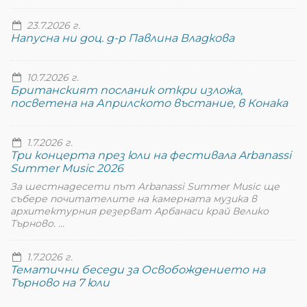
23.7.2026 г.
Напусна ни доц. д-р Павлина Владкова
10.7.2026 г.
Британският посланик откри изложа,
посветена на Априлското въстание, в Конака
1.7.2026 г.
Три концерта през юли на фестивала Arbanassi
Summer Music 2026
За шестнадесети път Arbanassi Summer Music ще
събере почитателите на камерната музика в
архитектурния резерват Арбанаси край Велико
Търново. ...
1.7.2026 г.
Тематични беседи за Освобождението на
Търново на 7 юли