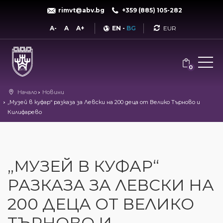
rimvt@abv.bg
+359 (885) 105-282
Currency
A-
A
A+
EN
-
BG
0
Начало
Новини
„Музей в куфар“ разказа за Левски на 200 деца от Велико Търново и
Килифарево
„МУЗЕЙ В КУФАР“
РАЗКАЗА ЗА ЛЕВСКИ НА
200 ДЕЦА ОТ ВЕЛИКО
ТЪРНОВО И