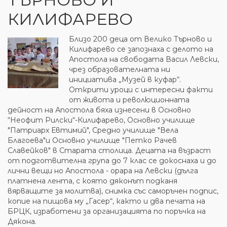
КИЛИФАРЕВО
Близо 200 деца от Велико Търново и
Килифарево се запознаха с делото на
Апостола на свободата Васил Левски,
чрез образователната ни
инициатива „Музей в куфар“.
Открити уроци с интересни факти
от живота и революционната
дейност на Апостола бяха изнесени в Основно
“Неофит Рилски“-Килифарево, Основно училище
"Патриарх Евтимий", Средно училище "Вела
Благоева"и Основно училище "Петко Рачев
Славейков" в Старата столица. Децата на възраст
от подготвителна група до 7 клас се докоснаха и до
лични вещи но Апостола - орара на Левски (дълга
платнена лента, с която дяконът подканя
вярващите за молитва), снимка със саморъчен подпис,
копие на пищова му „Гасер“, както и два печата на
БРЦК, изработени за организацията по поръчка на
Дякона.