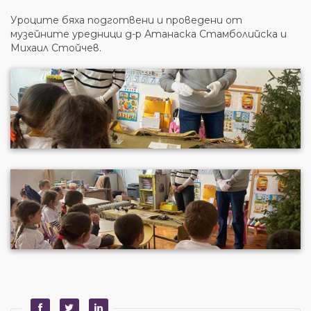
Уроците бяха подготвени и проведени от
музейните уредници д-р Атанаска Стамболийска и
Михаил Стойчев.