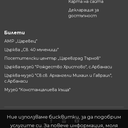
Карта на сайта
Декларация за
достъпност
Билети
АМР „Царевец”
Църква „Св. 40 мъченици”
Посетителски център „Царевград Търнов“
Църква-музей "Рождество Христово", с.Арбанаси
Църква-музей "Св.св. Архангели Михаил и Гавраил",
с.Арбанаси
Музей "Констанцалиева къща"
Ние използваме бисквитки, за да подобрим
услугите си. За повече информация, моля