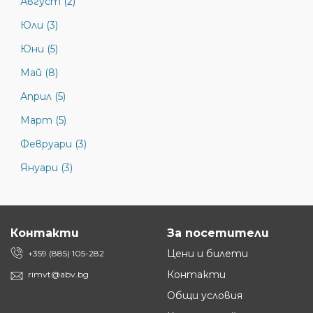
Август (2)
Юли (3)
Юни (5)
Май (8)
Април (5)
Март (5)
Февруари (3)
Януари (3)
Контакти
За посетители
Цени и билети
+359 (885) 105-282
Контакти
rimvt@abv.bg
Общи условия