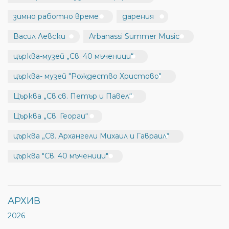
зимно работно време
дарения
Васил Левски
Arbanassi Summer Music
църква-музей „Св. 40 мъченици“
църква- музей "Рождество Христово"
Църква „Св.св. Петър и Павел“
Църква „Св. Георги“
църква „Св. Архангели Михаил и Гавраил“
църква "Св. 40 мъченици"
АРХИВ
2026