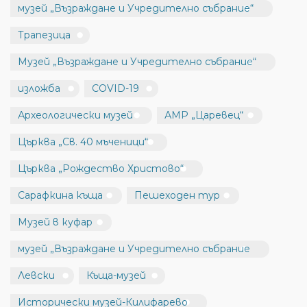
музей „Възраждане и Учредително събрание“
Трапезица
Музей „Възраждане и Учредително събрание“
изложба
COVID-19
Археологически музей
АМР „Царевец“
Църква „Св. 40 мъченици“
Църква „Рождество Христово“
Сарафкина къща
Пешеходен тур
Музей в куфар
музей „Възраждане и Учредително събрание
Левски
Къща-музей
Исторически музей-Килифарево