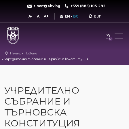
rimvt@abv.bg
+359 (885) 105-282
Currency
A-
A
A+
EN
-
BG
0
Начало
Новини
Учредително събрание и Търновска конституция
УЧРЕДИТЕЛНО
СЪБРАНИЕ И
ТЪРНОВСКА
КОНСТИТУЦИЯ