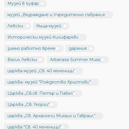
Музей в куфар
музей „Възраждане и Учредително събрание
Левски
Къща-музей
Исторически музей-Килифарево
зимно работно време
дарения
Васил Левски
Arbanassi Summer Music
църква-музей „Св. 40 мъченици“
църква- музей "Рождество Христово"
Църква „Св.св. Петър и Павел“
Църква „Св. Георги“
църква „Св. Архангели Михаил и Гавраил“
църква "Св. 40 мъченици"