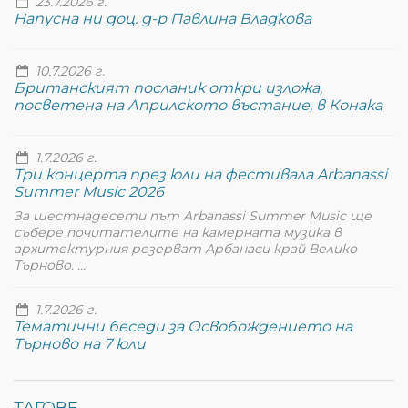
23.7.2026 г.
Напусна ни доц. д-р Павлина Владкова
10.7.2026 г.
Британският посланик откри изложа,
посветена на Априлското въстание, в Конака
1.7.2026 г.
Три концерта през юли на фестивала Arbanassi
Summer Music 2026
За шестнадесети път Arbanassi Summer Music ще
събере почитателите на камерната музика в
архитектурния резерват Арбанаси край Велико
Търново. ...
1.7.2026 г.
Тематични беседи за Освобождението на
Търново на 7 юли