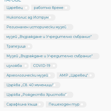
ТАГОВЕ
Царевец
работно време
Никополис ад Иструм
Регионален исторически музей
музей „Възраждане и Учредително събрание“
Трапезица
Музей „Възраждане и Учредително събрание“
изложба
COVID-19
Археологически музей
АМР „Царевец“
Църква „Св. 40 мъченици“
Църква „Рождество Христово“
Сарафкина къща
Пешеходен тур