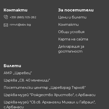
Контакти
За посетители
Цени и билети
+359 (885) 105-282
Контакти
rimvt@abv.bg
Общи условия
Карта на сайта
Декларация за
достъпност
Билети
АМР „Царевец”
Църква „Св. 40 мъченици”
Посетителски център „Царевград Търнов“
Църква-музей "Рождество Христово", с.Арбанаси
Църква-музей "Св.св. Архангели Михаил и Гавраил",
с.Арбанаси