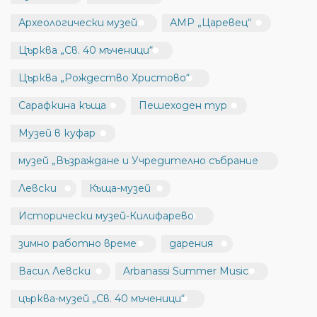
Археологически музей
АМР „Царевец“
Църква „Св. 40 мъченици“
Църква „Рождество Христово“
Сарафкина къща
Пешеходен тур
Музей в куфар
музей „Възраждане и Учредително събрание
Левски
Къща-музей
Исторически музей-Килифарево
зимно работно време
дарения
Васил Левски
Arbanassi Summer Music
църква-музей „Св. 40 мъченици“