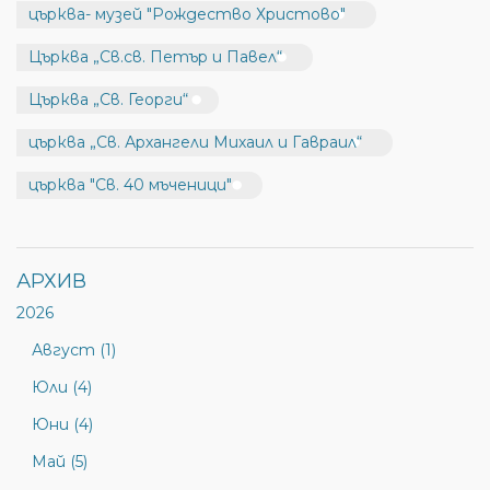
църква- музей "Рождество Христово"
Църква „Св.св. Петър и Павел“
Църква „Св. Георги“
църква „Св. Архангели Михаил и Гавраил“
църква "Св. 40 мъченици"
АРХИВ
2026
Август (1)
Юли (4)
Юни (4)
Май (5)