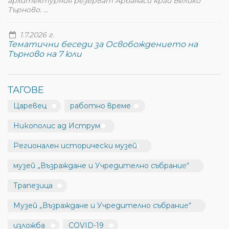
архитектурния резерват Арбанаси край Велико
Търново. ...
1.7.2026 г.
Тематични беседи за Освобождението на
Търново на 7 юли
ТАГОВЕ
Царевец
работно време
Никополис ад Иструм
Регионален исторически музей
музей „Възраждане и Учредително събрание“
Трапезица
Музей „Възраждане и Учредително събрание“
изложба
COVID-19