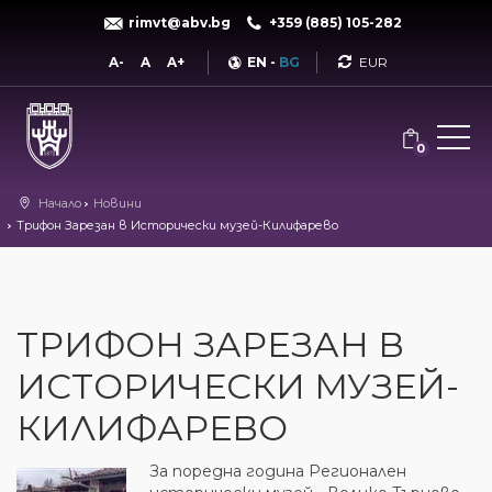
rimvt@abv.bg
+359 (885) 105-282
Currency
A-
A
A+
EN
-
BG
0
Начало
Новини
Трифон Зарезан в Исторически музей-Килифарево
ТРИФОН ЗАРЕЗАН В
ИСТОРИЧЕСКИ МУЗЕЙ-
КИЛИФАРЕВО
За поредна година Регионален