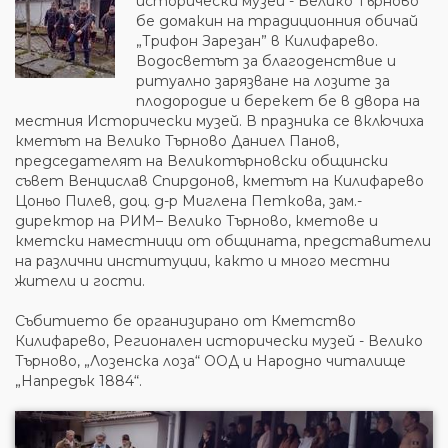
исторически музей - Велико Търново
бе домакин на традиционния обичай
„Трифон Зарезан” в Килифарево.
Водосветът за благоденствие и
ритуално зарязване на лозите за
плодородие и берекет бе в двора на
местния Исторически музей. В празника се включиха
кметът на Велико Търново Даниел Панов,
председателят на Великотърновски общински
съвет Венцислав Спирдонов, кметът на Килифарево
Цоньо Пилев, доц. д-р Миглена Петкова, зам.-
директор на РИМ– Велико Търново, кметове и
кметски наместници от общината, представители
на различни институции, както и много местни
жители и гости.
Събитието бе организирано от Кметство
Килифарево, Регионален исторически музей - Велико
Търново, „Лозенска лоза“ ООД и Народно читалище
„Напредък 1884“.