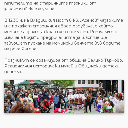
пазителите на старинните техники от
занаятчийската улица.
В 12,30 ч. на Владишкия мост в кв. „Асенов“ лазарките
ще покажат старинния обред Ладуване, с който
момите гадаят за кого ще се омъжат. Ритуалът с
„мълчана вода“ и предричанията за щастие ще
завършат пускане на момински венчета във водите
на река Янтра.
Празникът се организира от община Велико Търново,
Регионалния историчеки музей и Общински детски
център.