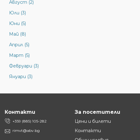
Август (2)
Юли (3)
Юни (5)
Май (8)
Април (5)
Март (5)
Февруари (3)
Януари (3)
Контакти
За посетители
Цени и билети
+359 (885) 105-282
Контакти
rimvt@abv.bg