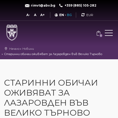
rimvt@abv.bg
+359 (885) 105-282
Currency
A-
A
A+
EN
-
BG
0
Начало
Новини
Старинни обичаи оживяват за Лазаровден във Велико Търново
СТАРИННИ ОБИЧАИ
ОЖИВЯВАТ ЗА
ЛАЗАРОВДЕН ВЪВ
ВЕЛИКО ТЪРНОВО