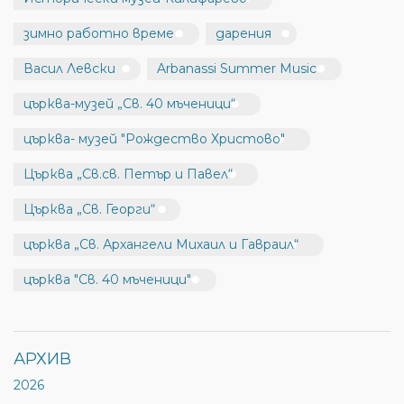
зимно работно време
дарения
Васил Левски
Arbanassi Summer Music
църква-музей „Св. 40 мъченици“
църква- музей "Рождество Христово"
Църква „Св.св. Петър и Павел“
Църква „Св. Георги“
църква „Св. Архангели Михаил и Гавраил“
църква "Св. 40 мъченици"
АРХИВ
2026