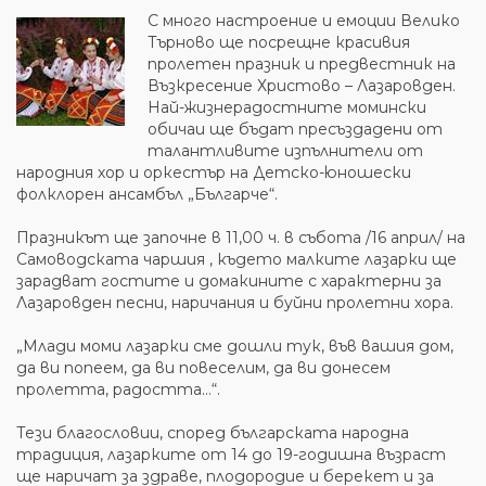
С много настроение и емоции Велико
Търново ще посрещне красивия
пролетен празник и предвестник на
Възкресение Христово – Лазаровден.
Най-жизнерадостните момински
обичаи ще бъдат пресъздадени от
талантливите изпълнители от
народния хор и оркестър на Детско-юношески
фолклорен ансамбъл „Българче“.
Празникът ще започне в 11,00 ч. в събота /16 април/ на
Самоводската чаршия , където малките лазарки ще
зарадват гостите и домакините с характерни за
Лазаровден песни, наричания и буйни пролетни хора.
„Млади моми лазарки сме дошли тук, във вашия дом,
да ви попеем, да ви повеселим, да ви донесем
пролетта, радостта…“.
Тези благословии, според българската народна
традиция, лазарките от 14 до 19-годишна възраст
ще наричат за здраве, плодородие и берекет и за