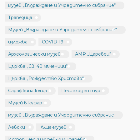
музей „Възраждане и Учредително събрание“
Трапезица
Музей „Възраждане и Учредително събрание“
изложба
COVID-19
Археологически музей
АМР „Царевец“
Църква „Св. 40 мъченици“
Църква „Рождество Христово“
Сарафкина къща
Пешеходен тур
Музей в куфар
музей „Възраждане и Учредително събрание
Левски
Къща-музей
Исторически музей-Килифарево