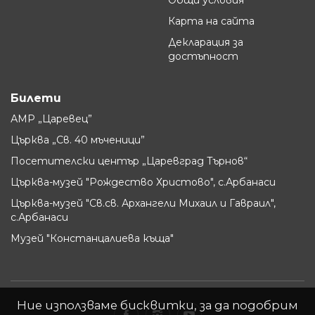
Общи условия
Карта на сайта
Декларация за
достъпност
Билети
АМР „Царевец”
Църква „Св. 40 мъченици”
Посетителски център „Царевград Търнов“
Църква-музей "Рождество Христово", с.Арбанаси
Църква-музей "Св.св. Архангели Михаил и Гавраил",
с.Арбанаси
Музей "Констанцалиева къща"
Ние използваме бисквитки, за да подобрим