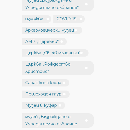
Музей „Възраждане и
Учредително събрание“
изложба
COVID-19
Археологически музей
АМР „Царевец“
Църква „Св. 40 мъченици“
Църква „Рождество
Христово“
Сарафкина къща
Пешеходен тур
Музей в куфар
музей „Възраждане и
Учредително събрание