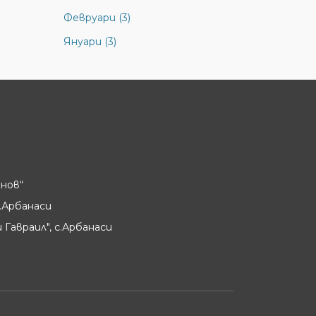
Февруари (3)
Януари (3)
нов“
.Арбанаси
 Гавраил", с.Арбанаси