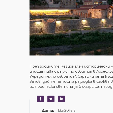
През годините Регионален исторически му
инициатива с различни събития в Археолог
Учредително събрание“, Сарафкината къща
Заповядайте на нощна разходка в църква „
историческа светиня за българския народ
Дата:
13.5.2016 г.