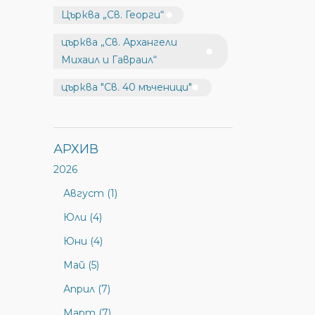
Църква „Св. Георги“
църква „Св. Архангели
Михаил и Гавраил“
църква "Св. 40 мъченици"
АРХИВ
2026
Август (1)
Юли (4)
Юни (4)
Май (5)
Април (7)
Март (7)