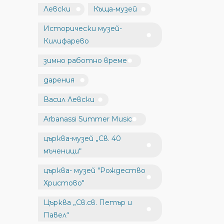
Левски
Къща-музей
Исторически музей-
Килифарево
зимно работно време
дарения
Васил Левски
Arbanassi Summer Music
църква-музей „Св. 40
мъченици“
църква- музей "Рождество
Христово"
Църква „Св.св. Петър и
Павел“