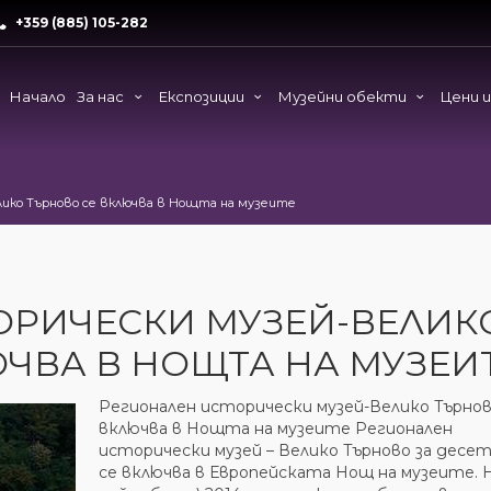
+359 (885) 105-282
Начало
За нас
Експозиции
Музейни обекти
Цени 
лико Търново се включва в Нощта на музеите
ОРИЧЕСКИ МУЗЕЙ-ВЕЛИК
ЧВА В НОЩТА НА МУЗЕИ
Регионален исторически музей-Велико Търнов
включва в Нощта на музеите Регионален
исторически музей – Велико Търново за десе
се включва в Европейската Нощ на музеите. Н