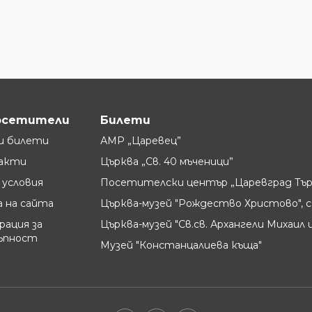
осетители
Билети
и билети
АМР „Царевец”
акти
Църква „Св. 40 мъченици”
условия
Посетителски център „Царевград Тър
 на сайта
Църква-музей "Рождество Христово", с
рация за
Църква-музей "Св.св. Архангели Михаил и
ъпност
Музей "Констанцалиева къща"