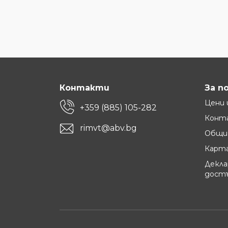
Контакти
За п
Цени 
+359 (885) 105-282
Конт
rimvt@abv.bg
Общи 
Карта
Декла
дост