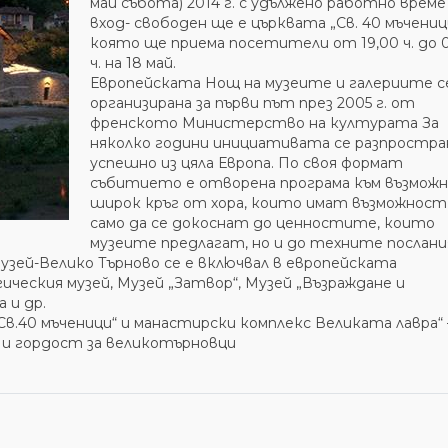
май събота) 2014 г. с удължено работно време 
вход- свободен ще е църквата „Св. 40 мъчениц
която ще приема посетители от 19,00 ч. до 0
ч. на 18 май.
Европейската Нощ на музеите и галериите с
организирана за първи път през 2005 г. от
френското Министерство на културата За
няколко години инициативата се разпростра
успешно из цяла Европа. По своя формат
събитието е отворена програма към възможн
широк кръг от хора, които имат възможност
само да се докоснат до ценностите, които
музеите предлагат, но и до техните послани
зей-Велико Търново се е включвал в европейската
ическия музей, Музей „Затвор“, Музей „Възраждане и
 и др.
Св.40 мъченици“ и манастирски комплекс Великата лавра“ 
 и гордост за великотърновци