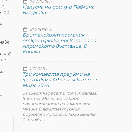
и с
23.7.2026 г.
и“,
Напусна ни доц. д-р Павлина
Владкова
1,00
е
10.7.2026 г.
Британският посланик
откри изложа, посветена на
нява
Априлското въстание, в
Конака
о най-
 не
1.7.2026 г.
я.
Три концерта през юли на
фестивала Arbanassi Summer
Music 2026
За шестнадесети път Arbanassi
–
Summer Music ще събере
почитателите на камерната
музика в архитектурния
резерват Арбанаси край Велико
Търново. ...