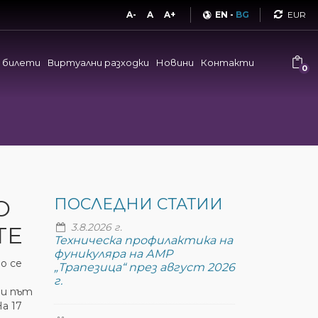
Curren
A-
A
A+
EN
-
BG
и билети
Виртуални разходки
Новини
Контакти
0
О
ПОСЛЕДНИ СТАТИИ
3.8.2026 г.
ТЕ
Техническа профилактика на
фуникуляра на АМР
о се
„Трапезица“ през август 2026
г.
ти път
а 17