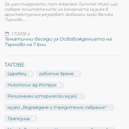
За шестнадесети път Arbanassi Summer Music ще
събере почитателите на камерната музика в
архитектурния резерват Арбанаси край Велико
Търново. ...
1.7.2026 г.
Тематични беседи за Освобождението на
Търново на 7 юли
ТАГОВЕ
Царевец
работно време
Никополис ад Иструм
Регионален исторически музей
музей „Възраждане и Учредително събрание“
Трапезица