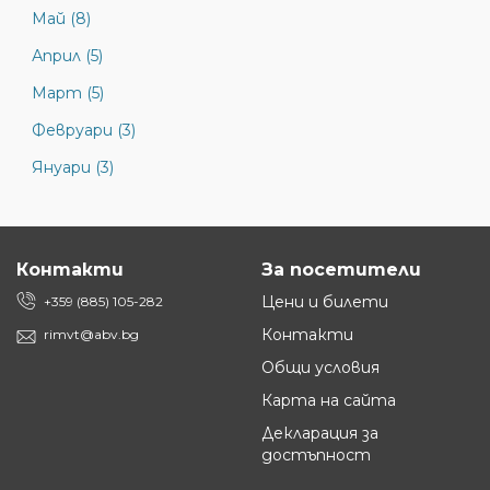
Май (8)
Април (5)
Март (5)
Февруари (3)
Януари (3)
Контакти
За посетители
Цени и билети
+359 (885) 105-282
Контакти
rimvt@abv.bg
Общи условия
Карта на сайта
Декларация за
достъпност