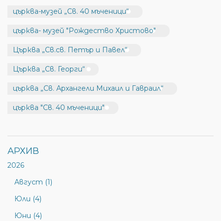
църква-музей „Св. 40 мъченици“
църква- музей "Рождество Христово"
Църква „Св.св. Петър и Павел“
Църква „Св. Георги“
църква „Св. Архангели Михаил и Гавраил“
църква "Св. 40 мъченици"
АРХИВ
2026
Август (1)
Юли (4)
Юни (4)