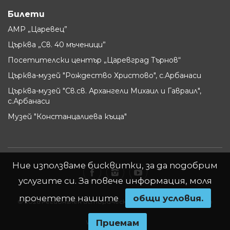
Билети
АМР „Царевец”
Църква „Св. 40 мъченици”
Посетителски център „Царевград Търнов“
Църква-музей "Рождество Христово", с.Арбанаси
Църква-музей "Св.св. Архангели Михаил и Гавраил",
с.Арбанаси
Музей "Констанцалиева къща"
Ние използваме бисквитки, за да подобрим
услугите си. За повече информация, моля
прочетете нашите
oбщи условия.
© 2026 Регионален исторически музей - Велико Търново
Приемам
Website by
WebInfit