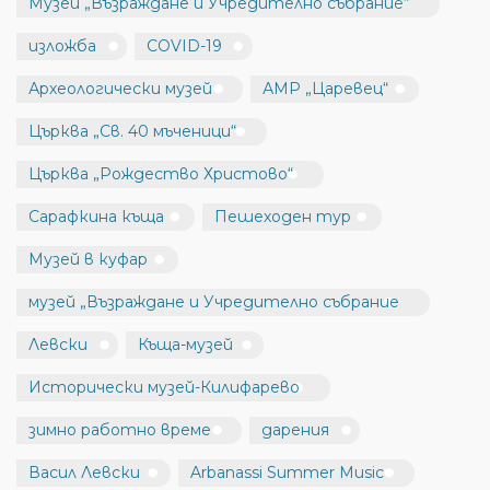
Музей „Възраждане и Учредително събрание“
изложба
COVID-19
Археологически музей
АМР „Царевец“
Църква „Св. 40 мъченици“
Църква „Рождество Христово“
Сарафкина къща
Пешеходен тур
Музей в куфар
музей „Възраждане и Учредително събрание
Левски
Къща-музей
Исторически музей-Килифарево
зимно работно време
дарения
Васил Левски
Arbanassi Summer Music