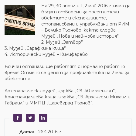
На 29, 30 април и 1, 2 май 2016 г. няма да
бъдат отворени за посетители
обектите и експозициите,
стопанисвани и управлявани от РИМ
– Велико Търново, както следва:
Музей „Нова и най-нова история”
2. Музей „Затвор”
3. Музей „Сарафкина къща”
4. Исторически музей – Килифарево
Всички останали ще работят с нормално работно
време! Отменя се денят за профилактика на 2 май за
обектите:
Археологически музей, църква „Св. 40 мъченици”,
Констанцалиева къща, църква „Св. Архангели Михаил и
Гавраил” и ММПЦ „Царевград Търнов”.
Дата:
26.4.2016 г.