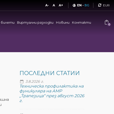
Curren
A-
A
A+
EN
-
BG
и билети
Виртуални разходки
Новини
Контакти
0
ПОСЛЕДНИ СТАТИИ
3.8.2026 г.
Техническа профилактика на
фуникуляра на АМР
„Трапезица“ през август 2026
дишна
г.
и