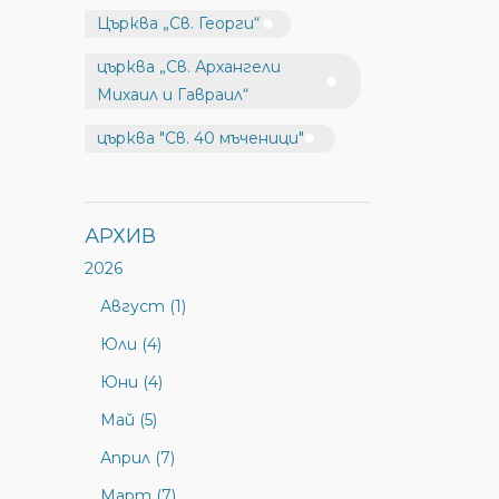
Църква „Св. Георги“
църква „Св. Архангели
Михаил и Гавраил“
църква "Св. 40 мъченици"
АРХИВ
2026
Август (1)
Юли (4)
Юни (4)
Май (5)
Април (7)
Март (7)