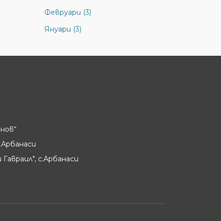
Февруари (3)
Януари (3)
нов“
.Арбанаси
 Гавраил", с.Арбанаси