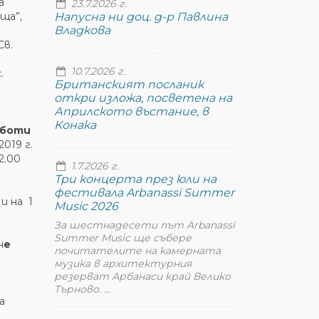
а
23.7.2026 г.
ща”,
Напусна ни доц. д-р Павлина
Владкова
Св.
10.7.2026 г.
.
Британският посланик
откри изложа, посветена на
Априлското въстание, в
Конака
аботи
019 г.
2.00
1.7.2026 г.
Три концерта през юли на
фестивала Arbanassi Summer
 и на 1
Music 2026
За шестнадесети път Arbanassi
Summer Music ще събере
н
е
почитателите на камерната
музика в архитектурния
резерват Арбанаси край Велико
Търново. ...
а