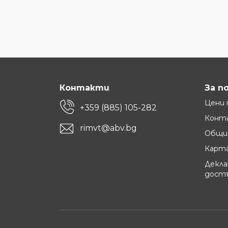
Контакти
За п
Цени 
+359 (885) 105-282
Конт
rimvt@abv.bg
Общи 
Карта
Декла
дост