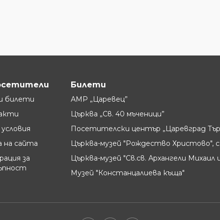
осетители
Билети
и билети
АМР „Царевец”
акти
Църква „Св. 40 мъченици”
условия
Посетителски център „Царевград Тър
 на сайта
Църква-музей "Рождество Христово", с
рация за
Църква-музей "Св.св. Архангели Михаил и
ъпност
Музей "Констанцалиева къща"