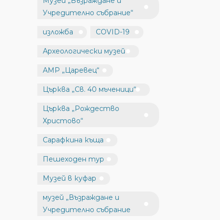
Музей „Възраждане и
Учредително събрание“
изложба
COVID-19
Археологически музей
АМР „Царевец“
Църква „Св. 40 мъченици“
Църква „Рождество
Христово“
Сарафкина къща
Пешеходен тур
Музей в куфар
музей „Възраждане и
Учредително събрание