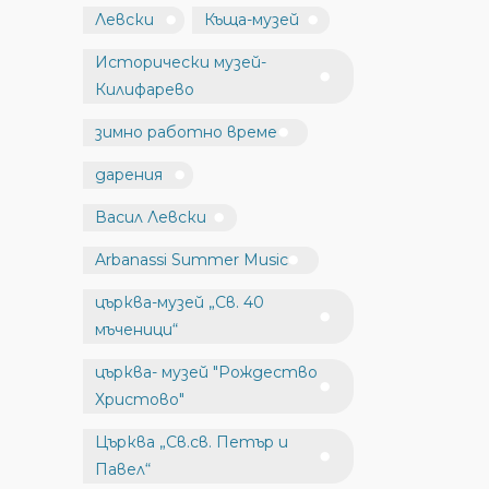
Левски
Къща-музей
Исторически музей-
Килифарево
зимно работно време
дарения
Васил Левски
Arbanassi Summer Music
църква-музей „Св. 40
мъченици“
църква- музей "Рождество
Христово"
Църква „Св.св. Петър и
Павел“