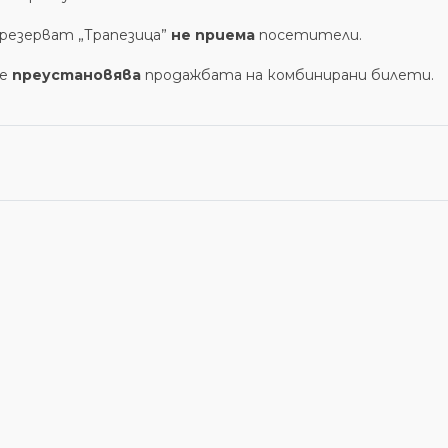
 резерват „Трапезица”
не приема
посетители.
се
преустановява
продажбата на комбинирани билети.