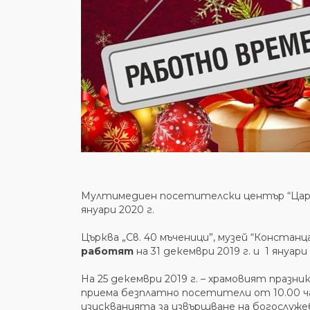
Мултимедиен посетителски център “Цар
януари 2020 г.
Църква „Св. 40 мъченици”, музей “Констан
работят
на 31 декември 2019 г. и 1 януари 
На 25 декември 2019 г. – храмовият празн
приема безплатно посетители от 10.00 час
изискванията за извършване на богослуже