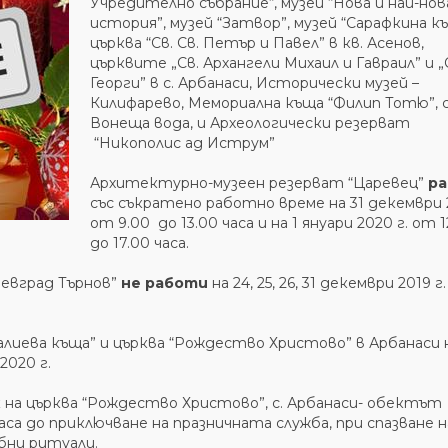
Учредително събрание“, музей “Нова и най-нов
история”, музей “Затвор”, музей “Сарафкина къ
църква “Св. Св. Петър и Павел” в кв. Асенов,
църквите „Св. Архангели Михаил и Гавраил” и „
Георги” в с. Арбанаси, Исторически музей –
Килифарево, Мемориална къща “Филип Тотю”, с
Вонеща вода, и Археологически резерват
“Никополис ад Иструм”
Архитектурно-музеен резерват “Царевец”
р
със съкратено работно време на 31 декември 2
от 9.00 до 13.00 часа и на 1 януари 2020 г. от 1
до 17.00 часа.
евград Търнов”
не работи
на 24, 25, 26, 31 декември 2019 г.
цалиева къща” и църква “Рождество Христово” в Арбанаси 
2020 г.
ик на църква “Рождество Христово”, с. Арбанаси- обектът
а до приключване на празничната служба, при спазване н
бни ритуали.