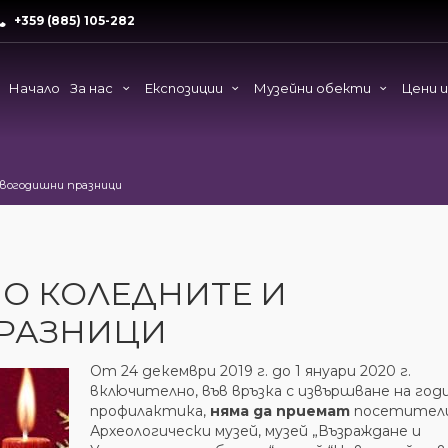
+359 (885) 105-282
Начало
За нас
Експозиции
Музейни обекти
Цени 
овогодишни празници
ПО КОЛЕДНИТЕ И
РАЗНИЦИ
От 24 декември 2019 г. до 1 януари 2020 г.
включително, във връзка с извършване на го
профилактика,
няма да приемат
посетител
Археологически музей, музей „Възраждане и