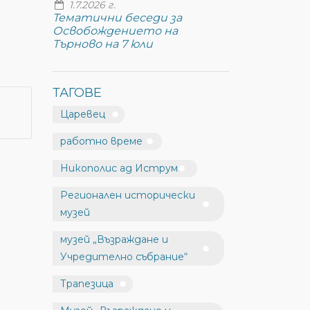
1.7.2026 г.
Тематични беседи за
Освобождението на
Търново на 7 юли
ТАГОВЕ
Царевец
работно време
Никополис ад Иструм
Регионален исторически
музей
музей „Възраждане и
Учредително събрание“
Трапезица