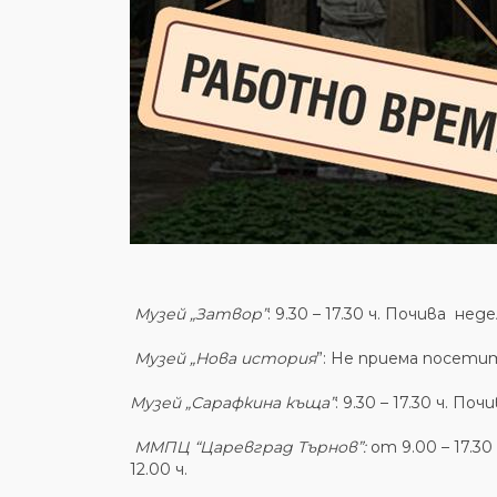
Музей „Затвор”
: 9.30 – 17.30 ч. Почива не
Музей „Нова история
”: Не приема посети
Музей „Сарафкина къща”
: 9.30 – 17.30 ч. П
ММПЦ “Царевград Търнов”:
от 9.00 – 17.3
12.00 ч.