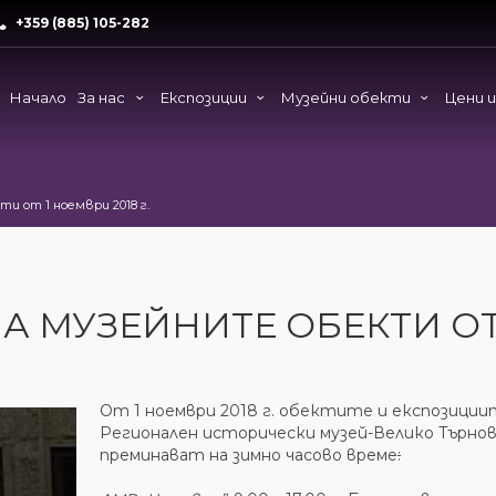
+359 (885) 105-282
Начало
За нас
Експозиции
Музейни обекти
Цени 
и от 1 ноември 2018 г.
А МУЗЕЙНИТЕ ОБЕКТИ ОТ
От 1 ноември 2018 г. обектите и експозиции
Регионален исторически музей-Велико Търно
преминават на зимно часово време
: