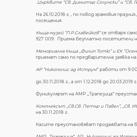
Църквите “Св. Димитър Солунски” и “Св. Г
На 26.10.2018 г. , по повод храмовия празн
посещения.
Къща-музей “П.Р.Славейков”
се отваря само
927 009. Приема безплатно посетители на 17
Мемориална къща „Филип Тотю” и ЕК ”Осен
приемат само по предварителна заявка на 
АР ”Никополис ад Иструм
” работи от 9.00 
до 30.11.2018 г., а от 1.12.2018 до 20.03.201
Фуникулярът на АМР „Трапезица” преустано
Комплексът „Св.Св. Петър и Павел”, „Св. 
на 30.11.2018 г.
Касите преустановяват продажбата на бил
АМР „Трапезица”, АР „Никополис ад Иструм”