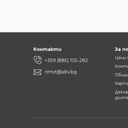
Контакти
За п
Цени 
+359 (885) 105-282
Конт
rimvt@abv.bg
Общи 
Карта
Декла
дост