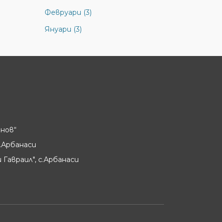
Февруари (3)
Януари (3)
нов“
.Арбанаси
 Гавраил", с.Арбанаси