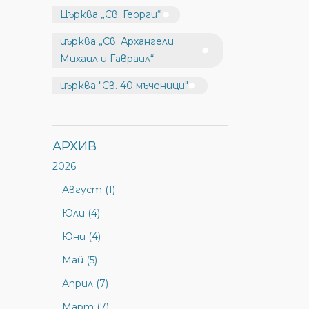
Църква „Св. Георги“
църква „Св. Архангели
Михаил и Гавраил“
църква "Св. 40 мъченици"
АРХИВ
2026
Август (1)
Юли (4)
Юни (4)
Май (5)
Април (7)
Март (7)