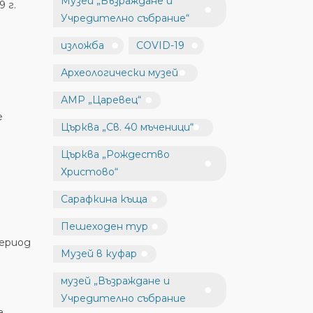
Музей „Възраждане и
 г.
Учредително събрание“
изложба
COVID-19
Археологически музей
АМР „Царевец“
е
Църква „Св. 40 мъченици“
Църква „Рождество
Христово“
Сарафкина къща
Пешеходен тур
период
Музей в куфар
музей „Възраждане и
Учредително събрание
а