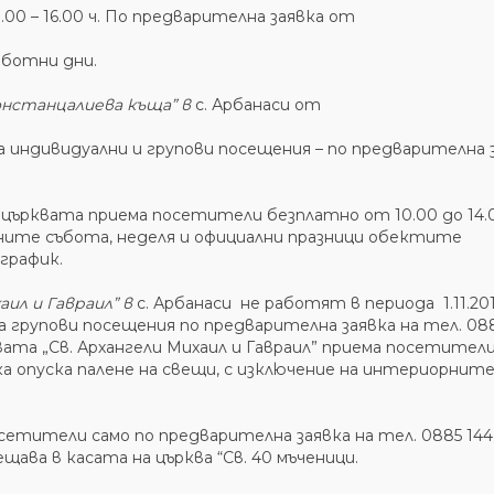
 9.00 – 16.00 ч. По предварителна заявка от
работни дни.
онстанцалиева къща” в
с. Арбанаси от
 за индивидуални и групови посещения – по предварителна 
, църквата приема посетители безплатно от 10.00 до 14.00
 дните събота, неделя и официални празници обектите
 график.
аил и Гавраил” в
с. Арбанаси не работят в периода 1.11.2018
за групови посещения по предварителна заявка на тел. 088
рквата „Св. Архангели Михаил и Гавраил” приема посетител
ска опуска палене на свещи, с изключение на интериорнит
етители само по предварителна заявка на тел. 0885 144 
ава в касата на църква “Св. 40 мъченици.