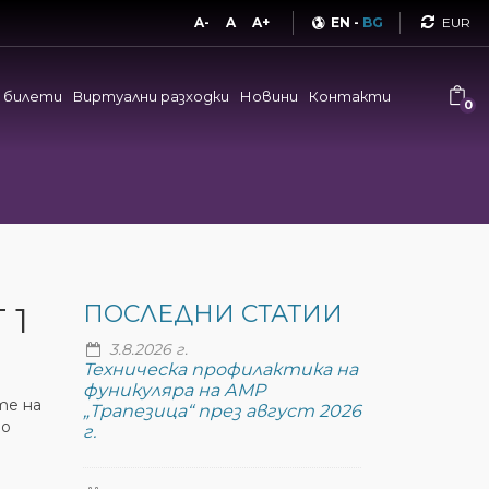
Curren
A-
A
A+
EN
-
BG
и билети
Виртуални разходки
Новини
Контакти
0
 1
ПОСЛЕДНИ СТАТИИ
3.8.2026 г.
Техническа профилактика на
фуникуляра на АМР
те на
„Трапезица“ през август 2026
во
г.