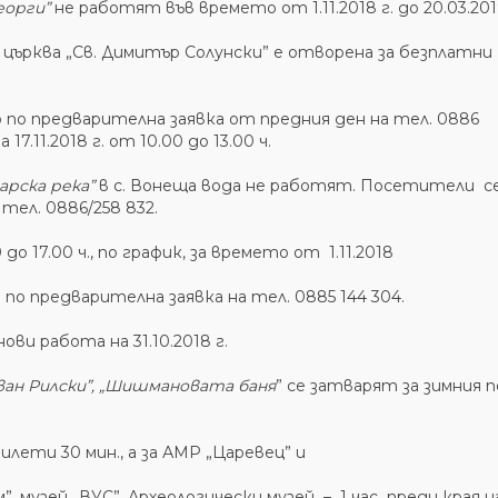
еорги”
не работят във времето от 1.11.2018 г. до 20.03.2019
ик, църква „Св. Димитър Солунски” е отворена за безплатни
 по предварителна заявка от предния ден на тел. 0886
.11.2018 г. от 10.00 до 13.00 ч.
арска река”
в с. Вонеща вода не работят. Посетители с
тел. 0886/258 832.
до 17.00 ч., по график, за времето от 1.11.2018
9 г. по предварителна заявка на тел. 0885 144 304.
ви работа на 31.10.2018 г.
Иван Рилски”, „Шишмановата баня
” се затварят за зимния 
ети 30 мин., а за АМР „Царевец” и
, музей „ВУС”, Археологически музей – 1 час преди края н