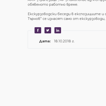
обявеното работно време.
Екскурзоводски беседи в експозициите и
Търнов” се изнасят само от екскурзоводи
Дата:
18.10.2018 г.