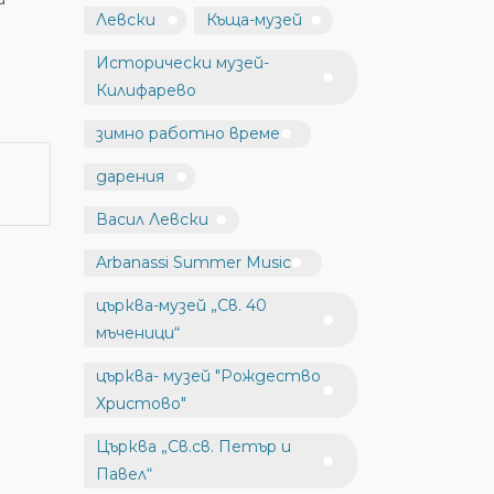
Левски
Къща-музей
Исторически музей-
Килифарево
зимно работно време
дарения
Васил Левски
Arbanassi Summer Music
църква-музей „Св. 40
мъченици“
църква- музей "Рождество
Христово"
Църква „Св.св. Петър и
Павел“