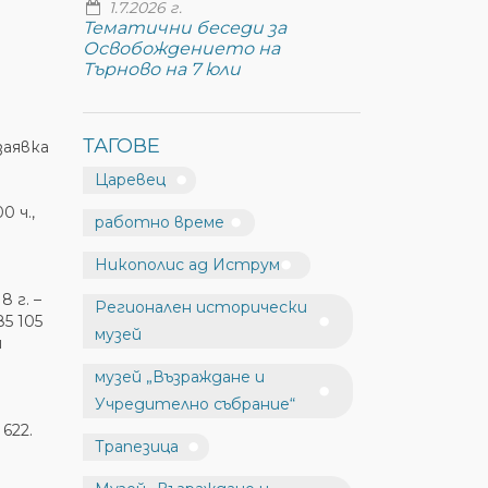
1.7.2026 г.
Тематични беседи за
Освобождението на
Търново на 7 юли
ТАГОВЕ
заявка
Царевец
 ч.,
работно време
Никополис ад Иструм
 г. –
Регионален исторически
5 105
музей
и
е
музей „Възраждане и
Учредително събрание“
622.
Трапезица