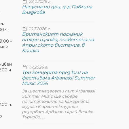
23.7.2026 г.
Напусна ни доц. д-р Павлина
Владкова
.
вен
10.7.2026 г.
0 ч.
Британският посланик
откри изложа, посветена на
 9.00 –
Априлското въстание, в
рник
Конака
очивен
1.7.2026 г.
.00 ч
Три концерта през юли на
фестивала Arbanassi Summer
Music 2026
За шестнадесети път Arbanassi
Summer Music ще събере
почитателите на камерната
.00 ч.
музика в архитектурния
резерват Арбанаси край Велико
о
Търново. ...