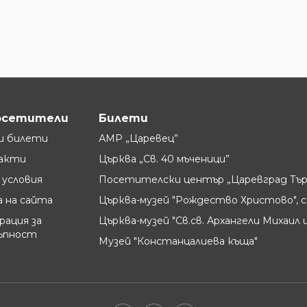
осетители
Билети
и билети
АМР „Царевец”
акти
Църква „Св. 40 мъченици”
условия
Посетителски център „Царевград Тър
 на сайта
Църква-музей "Рождество Христово", с
рация за
Църква-музей "Св.св. Архангели Михаил и
ъпност
Музей "Констанцалиева къща"