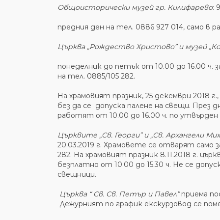
Общоисторически музей гр. Килифарево
:
предния ден на тел. 0886 927 014, само в 
Църква „Рождество Христово” и музей „К
понеделник до петък от 10.00 до 16.00 ч.
на тел. 0885/105 282.
На храмовият празник, 25 декември 2018 г.
без да се допуска палене на свещи. През
работят от 10.00 до 16.00 ч. по утвърден
Църквите „Св. Георги” и „Св. Архангели Мих
20.03.2019 г. Храмовете се отварят само 
282. На храмовият празник 8.11.2018 г. цъ
безплатно от 10.00 до 15.30 ч. Не се допу
свещници.
Църква “ Св. Св. Петър и Павел”
приема пос
Дежурният по график екскурзовод се помещ