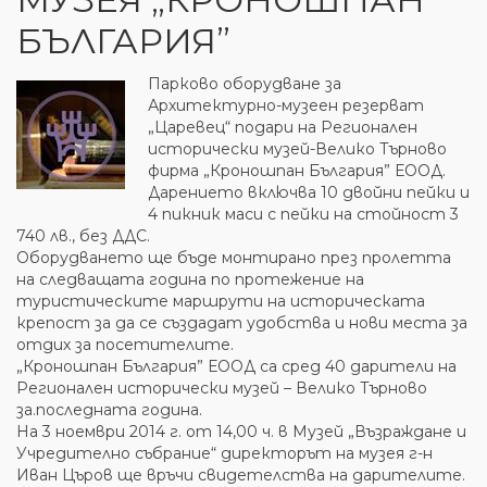
БЪЛГАРИЯ”
Парково оборудване за
Архитектурно-музеен резерват
„Царевец“ подари на Регионален
исторически музей-Велико Търново
фирма „Кроношпан България” ЕООД.
Дарението включва 10 двойни пейки и
4 пикник маси с пейки на стойност 3
740 лв., без ДДС.
Оборудването ще бъде монтирано през пролетта
на следващата година по протежение на
туристическите маршрути на историческата
крепост за да се създадат удобства и нови места за
отдих за посетителите.
„Кроношпан България” ЕООД са сред 40 дарители на
Регионален исторически музей – Велико Търново
за.последната година.
На 3 ноември 2014 г. от 14,00 ч. в Музей „Възраждане и
Учредително събрание“ директорът на музея г-н
Иван Църов ще връчи свидетелства на дарителите.