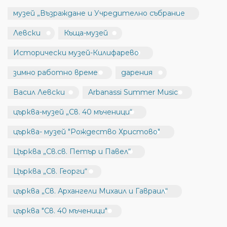
музей „Възраждане и Учредително събрание
Левски
Къща-музей
Исторически музей-Килифарево
зимно работно време
дарения
Васил Левски
Arbanassi Summer Music
църква-музей „Св. 40 мъченици“
църква- музей "Рождество Христово"
Църква „Св.св. Петър и Павел“
Църква „Св. Георги“
църква „Св. Архангели Михаил и Гавраил“
църква "Св. 40 мъченици"