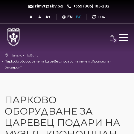
rimvt@abv.bg
+359 (885) 105-282
Currency
A-
A
A+
EN
-
BG
0
Начало
Новини
Парково оборудване за Царевец подари на музея „Кроношпан
България”
ПАРКОВО
ОБОРУДВАНЕ ЗА
ЦАРЕВЕЦ ПОДАРИ НА
МУЗЕЯ „КРОНОШПАН