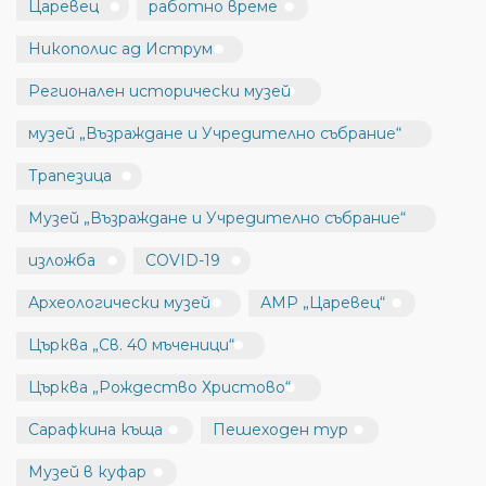
Царевец
работно време
Никополис ад Иструм
Регионален исторически музей
музей „Възраждане и Учредително събрание“
Трапезица
Музей „Възраждане и Учредително събрание“
изложба
COVID-19
Археологически музей
АМР „Царевец“
Църква „Св. 40 мъченици“
Църква „Рождество Христово“
Сарафкина къща
Пешеходен тур
Музей в куфар