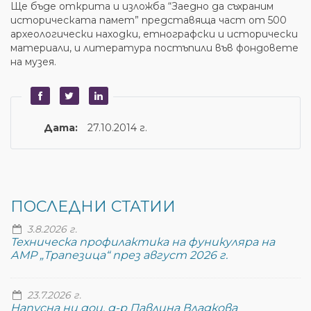
Ще бъде открита и изложба “Заедно да съхраним
историческата памет” представяща част от 500
археологически находки, етнографски и исторически
материали, и литература постъпили във фондовете
на музея.
Дата:
27.10.2014 г.
ПОСЛЕДНИ СТАТИИ
3.8.2026 г.
Техническа профилактика на фуникуляра на
АМР „Трапезица“ през август 2026 г.
23.7.2026 г.
Напусна ни доц. д-р Павлина Владкова