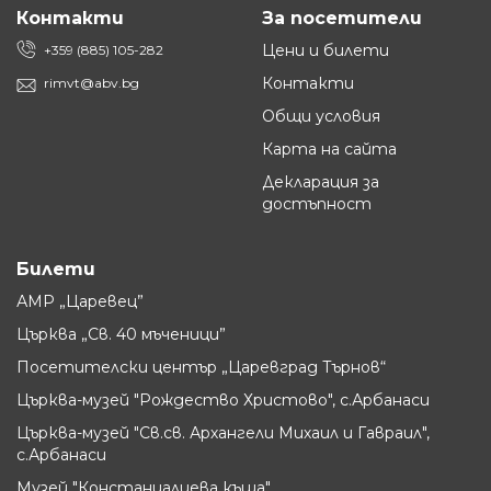
Контакти
За посетители
Цени и билети
+359 (885) 105-282
Контакти
rimvt@abv.bg
Общи условия
Карта на сайта
Декларация за
достъпност
Билети
АМР „Царевец”
Църква „Св. 40 мъченици”
Посетителски център „Царевград Търнов“
Църква-музей "Рождество Христово", с.Арбанаси
Църква-музей "Св.св. Архангели Михаил и Гавраил",
с.Арбанаси
Музей "Констанцалиева къща"