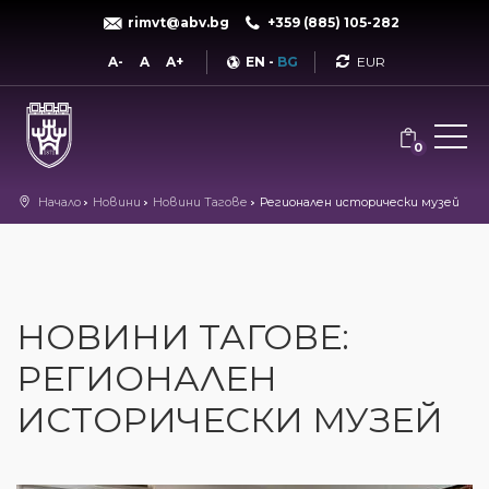
rimvt@abv.bg
+359 (885) 105-282
Currency
A-
A
A+
EN
-
BG
0
Начало
Новини
Новини Тагове
Регионален исторически музей
НОВИНИ ТАГОВЕ:
РЕГИОНАЛЕН
ИСТОРИЧЕСКИ МУЗЕЙ