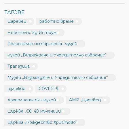
ТАГОВЕ
Царевец
работно време
Никополис ад Иструм
Регионален исторически музей
музей „Възраждане и Учредително събрание“
Трапезица
Музей „Възраждане и Учредително събрание“
изложба
COVID-19
Археологически музей
АМР „Царевец“
Църква „Св. 40 мъченици“
Църква „Рождество Христово“