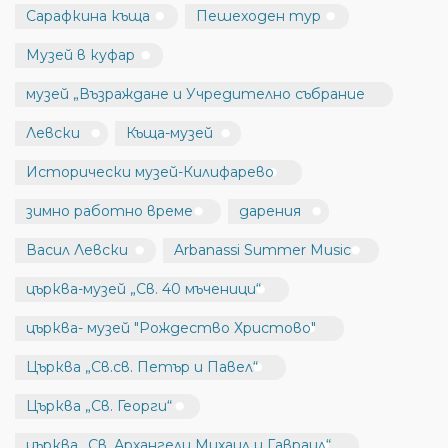
Сарафкина къща
Пешеходен тур
Музей в куфар
музей „Възраждане и Учредително събрание
Левски
Къща-музей
Исторически музей-Килифарево
зимно работно време
дарения
Васил Левски
Arbanassi Summer Music
църква-музей „Св. 40 мъченици“
църква- музей "Рождество Христово"
Църква „Св.св. Петър и Павел“
Църква „Св. Георги“
църква „Св. Архангели Михаил и Гавраил“