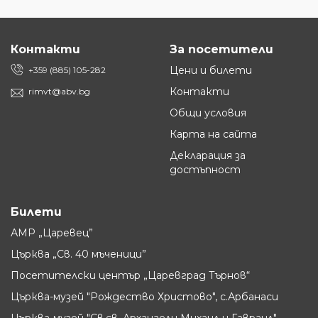
Контакти
За посетители
Цени и билети
+359 (885) 105-282
Контакти
rimvt@abv.bg
Общи условия
Карта на сайта
Декларация за
достъпност
Билети
АМР „Царевец”
Църква „Св. 40 мъченици”
Посетителски център „Царевград Търнов“
Църква-музей "Рождество Христово", с.Арбанаси