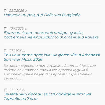
23.7.2026 г.
Напусна ни доц. д-р Павлина Владкова
10.7.2026 г.
Британският посланик откри изложа,
посветена на Априлското въстание, в Конака
1.7.2026 г.
Три концерта през юли на фестивала Arbanassi
Summer Music 2026
За шестнадесети път Arbanassi Summer Music ще
събере почитателите на камерната музика в
архитектурния резерват Арбанаси край Велико
Търново. ...
1.7.2026 г.
Тематични беседи за Освобождението на
Търново на 7 юли