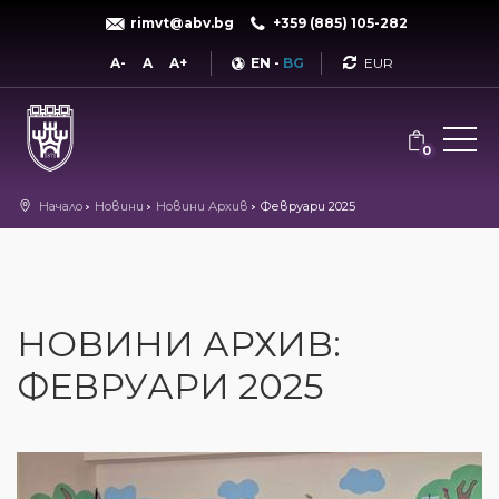
rimvt@abv.bg
+359 (885) 105-282
Currency
A-
A
A+
EN
-
BG
0
Начало
Новини
Новини Архив
Февруари 2025
НОВИНИ АРХИВ:
ФЕВРУАРИ 2025