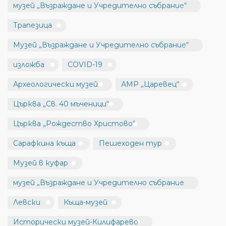
музей „Възраждане и Учредително събрание“
Трапезица
Музей „Възраждане и Учредително събрание“
изложба
COVID-19
Археологически музей
АМР „Царевец“
Църква „Св. 40 мъченици“
Църква „Рождество Христово“
Сарафкина къща
Пешеходен тур
Музей в куфар
музей „Възраждане и Учредително събрание
Левски
Къща-музей
Исторически музей-Килифарево