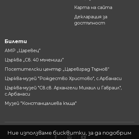
Карта на сайта
Декларация за
достъпност
Билети
АМР „Царевец”
Църква „Св. 40 мъченици”
Посетителски център „Царевград Търнов“
Църква-музей "Рождество Христово", с.Арбанаси
Църква-музей "Св.св. Архангели Михаил и Гавраил",
с.Арбанаси
Музей "Констанцалиева къща"
Ние използваме бисквитки, за да подобрим