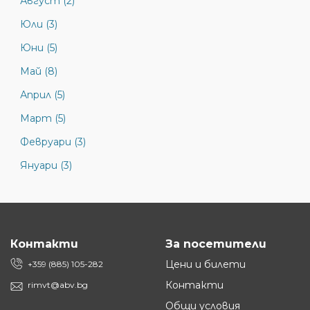
Август (2)
Юли (3)
Юни (5)
Май (8)
Април (5)
Март (5)
Февруари (3)
Януари (3)
Контакти
За посетители
Цени и билети
+359 (885) 105-282
Контакти
rimvt@abv.bg
Общи условия