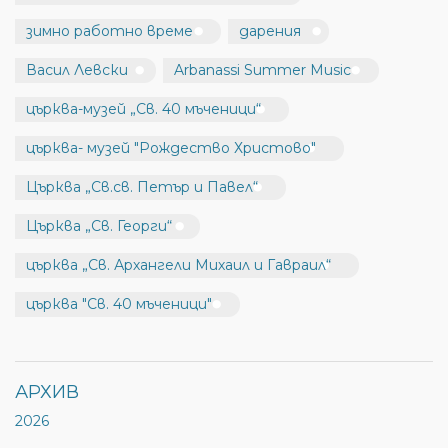
зимно работно време
дарения
Васил Левски
Arbanassi Summer Music
църква-музей „Св. 40 мъченици“
църква- музей "Рождество Христово"
Църква „Св.св. Петър и Павел“
Църква „Св. Георги“
църква „Св. Архангели Михаил и Гавраил“
църква "Св. 40 мъченици"
АРХИВ
2026