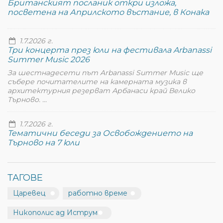
Британският посланик откри изложа,
посветена на Априлското въстание, в Конака
1.7.2026 г.
Три концерта през юли на фестивала Arbanassi
Summer Music 2026
За шестнадесети път Arbanassi Summer Music ще
събере почитателите на камерната музика в
архитектурния резерват Арбанаси край Велико
Търново. ...
1.7.2026 г.
Тематични беседи за Освобождението на
Търново на 7 юли
ТАГОВЕ
Царевец
работно време
Никополис ад Иструм