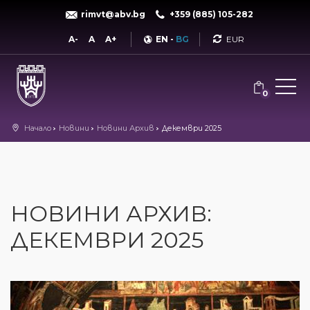
rimvt@abv.bg
+359 (885) 105-282
Currency
A-
A
A+
EN
-
BG
0
Начало
Новини
Новини Архив
Декември 2025
НОВИНИ АРХИВ:
ДЕКЕМВРИ 2025