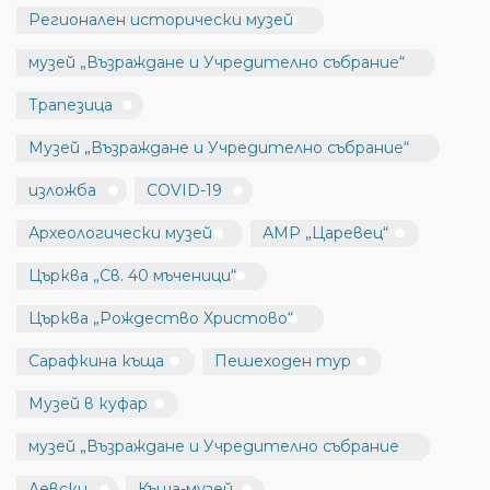
Регионален исторически музей
музей „Възраждане и Учредително събрание“
Трапезица
Музей „Възраждане и Учредително събрание“
изложба
COVID-19
Археологически музей
АМР „Царевец“
Църква „Св. 40 мъченици“
Църква „Рождество Христово“
Сарафкина къща
Пешеходен тур
Музей в куфар
музей „Възраждане и Учредително събрание
Левски
Къща-музей