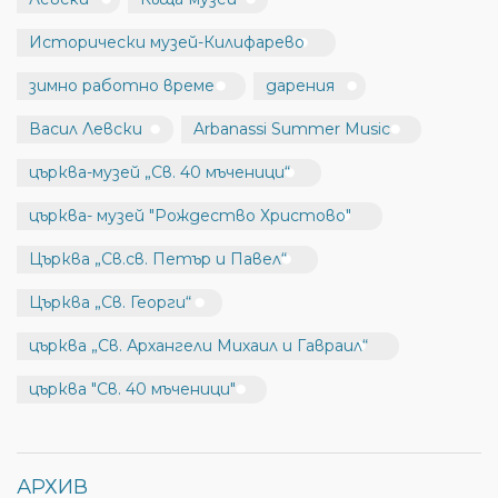
Исторически музей-Килифарево
зимно работно време
дарения
Васил Левски
Arbanassi Summer Music
църква-музей „Св. 40 мъченици“
църква- музей "Рождество Христово"
Църква „Св.св. Петър и Павел“
Църква „Св. Георги“
църква „Св. Архангели Михаил и Гавраил“
църква "Св. 40 мъченици"
АРХИВ