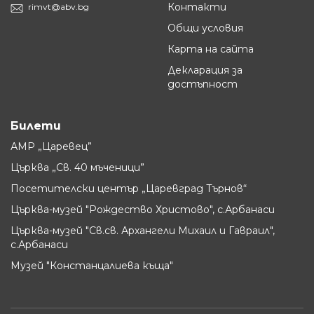
Контакти
rimvt@abv.bg
Общи условия
Карта на сайта
Декларация за
достъпност
Билети
АМР „Царевец”
Църква „Св. 40 мъченици”
Посетителски център „Царевград Търнов“
Църква-музей "Рождество Христово", с.Арбанаси
Църква-музей "Св.св. Архангели Михаил и Гавраил",
с.Арбанаси
Музей "Констанцалиева къща"