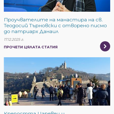
Проучвателите на манастира на св.
Теодосий Търновски с отворено писмо
до патриарх Данаил
17.12.2025 г.
ПРОЧЕТИ ЦЯЛАТА СТАТИЯ
Крепостта Царевец и