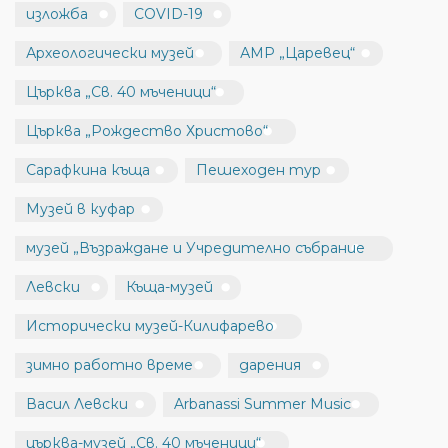
изложба
COVID-19
Археологически музей
АМР „Царевец“
Църква „Св. 40 мъченици“
Църква „Рождество Христово“
Сарафкина къща
Пешеходен тур
Музей в куфар
музей „Възраждане и Учредително събрание
Левски
Къща-музей
Исторически музей-Килифарево
зимно работно време
дарения
Васил Левски
Arbanassi Summer Music
църква-музей „Св. 40 мъченици“