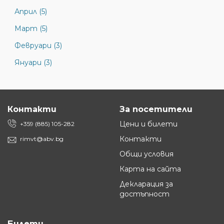
Април (5)
Март (5)
Февруари (3)
Януари (3)
Контакти
За посетители
Цени и билети
+359 (885) 105-282
Контакти
rimvt@abv.bg
Общи условия
Карта на сайта
Декларация за
достъпност
Билети