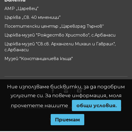
АМР „Царевец”
Църква „Св. 40 мъченици”
Посетителски център „Царевград Търнов“
Църква-музей "Рождество Христово", с.Арбанаси
Църква-музей "Св.св. Архангели Михаил и Гавраил",
с.Арбанаси
Музей "Констанцалиева къща"
Ние използваме бисквитки, за да подобрим
услугите си. За повече информация, моля
прочетете нашите
oбщи условия.
© 2026 Регионален исторически музей - Велико Търново
Приемам
Website by
WebInfit