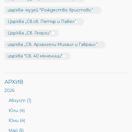
църква- музей "Рождество Христово"
Църква „Св.св. Петър и Павел“
Църква „Св. Георги“
църква „Св. Архангели Михаил и Гавраил“
църква "Св. 40 мъченици"
АРХИВ
2026
Август (1)
Юли (4)
Юни (4)
Май (5)