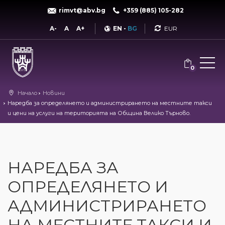
rimvt@abv.bg
+359 (885) 105-282
Currency
A-
A
A+
EN
-
BG
0
Начало
Новини
Наредба за определянето и администрирането на местните такси
и цени на услуги на територията на Община Велико Търново.
НАРЕДБА ЗА
ОПРЕДЕЛЯНЕТО И
АДМИНИСТРИРАНЕТО
НА МЕСТНИТЕ ТАКСИ И