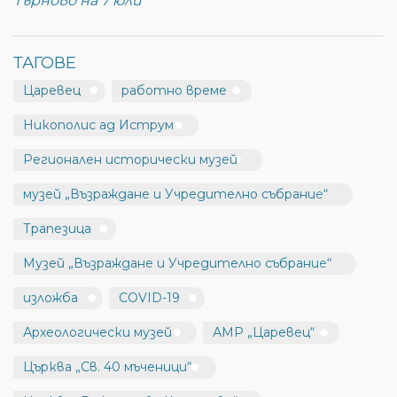
Търново на 7 юли
ТАГОВЕ
Царевец
работно време
Никополис ад Иструм
Регионален исторически музей
музей „Възраждане и Учредително събрание“
Трапезица
Музей „Възраждане и Учредително събрание“
изложба
COVID-19
Археологически музей
АМР „Царевец“
Църква „Св. 40 мъченици“