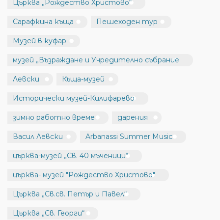
Църква „Рождество Христово“
Сарафкина къща
Пешеходен тур
Музей в куфар
музей „Възраждане и Учредително събрание
Левски
Къща-музей
Исторически музей-Килифарево
зимно работно време
дарения
Васил Левски
Arbanassi Summer Music
църква-музей „Св. 40 мъченици“
църква- музей "Рождество Христово"
Църква „Св.св. Петър и Павел“
Църква „Св. Георги“