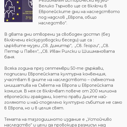
Регионален исторически музей-
Велико Търново ще се включи в
Европейските дни на наследството
под надслов „Европа, общо
наследство“.
В двата дни отворени за свободен достъп (без
включени екскурзоводски беседи) ще са :
църквите-музеи „Св. Димитър“, „Св. Георги“, „Св.
Петър и Павел“, „Св. Иван Рилски и Шишмановата
баня.
Всяка година през септември 50-те държави,
подписали Европейската културна конвенция,
участват в дните на наследството – съвместна
инициатива на Съвета на Европа и Европейската
комисия. В нея се включват повече от 200 милиона
европейски граждани, което прави Дните най-
голямото и най-споделено културно събитие не само
в Европа, но и в целия свят.
Темата на тазгодишното издание е „Устойчиво
наследство“ и цели да провокира размисъл над