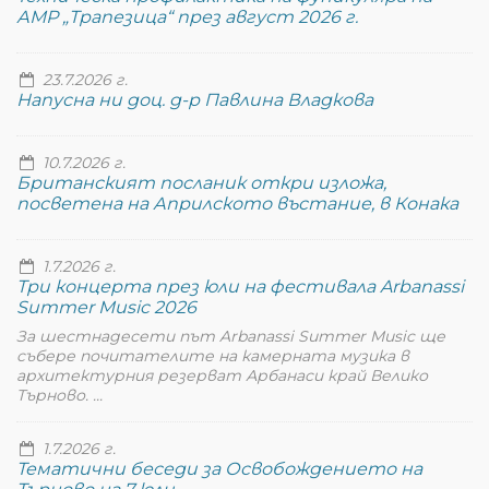
АМР „Трапезица“ през август 2026 г.
23.7.2026 г.
Напусна ни доц. д-р Павлина Владкова
10.7.2026 г.
Британският посланик откри изложа,
посветена на Априлското въстание, в Конака
1.7.2026 г.
Три концерта през юли на фестивала Arbanassi
Summer Music 2026
За шестнадесети път Arbanassi Summer Music ще
събере почитателите на камерната музика в
архитектурния резерват Арбанаси край Велико
Търново. ...
1.7.2026 г.
Тематични беседи за Освобождението на