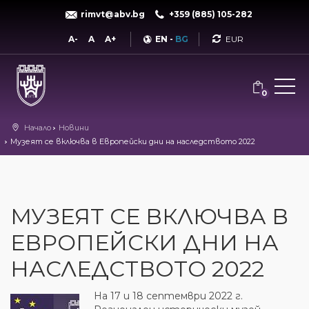
rimvt@abv.bg
+359 (885) 105-282
Currency
A-
A
A+
EN
-
BG
0
Начало
Новини
Музеят се включва в Европейски дни на наследството 2022
МУЗЕЯТ СЕ ВКЛЮЧВА В
ЕВРОПЕЙСКИ ДНИ НА
НАСЛЕДСТВОТО 2022
На 17 и 18 септември 2022 г.