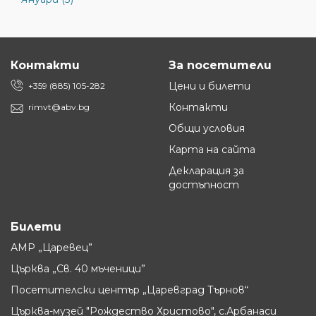
Контакти
За посетители
Цени и билети
+359 (885) 105-282
Контакти
rimvt@abv.bg
Общи условия
Карта на сайта
Декларация за
достъпност
Билети
АМР „Царевец”
Църква „Св. 40 мъченици”
Посетителски център „Царевград Търнов“
Църква-музей "Рождество Христово", с.Арбанаси