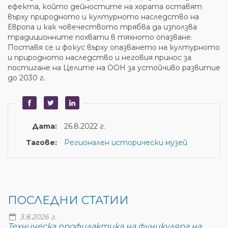
ефекта, който дейностите на хората оставят
върху природното и културното наследство на
Европа и как човечеството трябва да използва
традиционните похвати в тяхното опазване.
Поставя се и фокус върху опазването на културното
и природното наследство и неговия принос за
постигане на Целите на ООН за устойчиво развитие
до 2030 г.
Дата:
26.8.2022 г.
Тагове:
Регионален исторически музей
ПОСЛЕДНИ СТАТИИ
3.8.2026 г.
Техническа профилактика на фуникуляра на