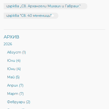
църква „Св. Архангели Михаил и Гавраил“
църква "Св. 40 мъченици"
АРХИВ
2026
Август (1)
Юли (4)
Юни (4)
Май (5)
Април (7)
Март (7)
Февруари (2)