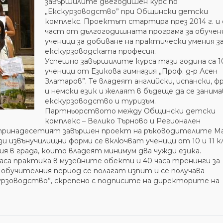
завършилите двегодишен курс по
„Екскурзоводство” при Общински детски
комплекс. Проектът стартира през 2014 г. и 
част от дългогодишната програма за обучен
ученици за добиване на практически умения з
екскурзоводската професия.
Успешно завършилите курса тази година са 1
ученици от Езикова гимназия „Проф. д-р Асен
Златаров”. Те владеят английски, испански, ф
и немски език и желаят в бъдеще да се заним
екскурзоводство и туризъм.
Партньорството между Общински детски
комплекс – Велико Търново и Регионален
е тринадесетият завършен проект на ръководителите М
и извънучилищни форми се включват ученици от 10 и 11 кл
я в града, които владеят минимум два чужди езика.
часа практика в музейните обекти и 40 часа тренинги за
а обучителния период се полагат изпит и се получава
урзоводство”, скрепено с подписите на директорите на