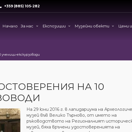
+359 (885) 105-282
Начало
За нас
Експозиции
Музейни обекти
Цени 
 ученици-екскурзоводи
ОСТОВЕРЕНИЯ НА 10
ЗОВОДИ
На 29 юни 2016 г. в лапидариума на Археологич
музей във Велико Търново, от името на
ръководството на Регионалният историчес
музей, бяха връчени удостоверенията на