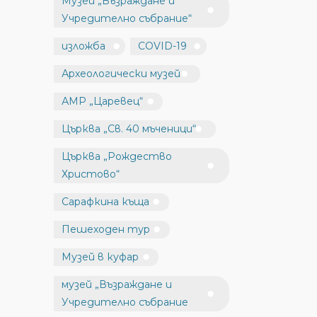
Музей „Възраждане и
Учредително събрание“
изложба
COVID-19
Археологически музей
АМР „Царевец“
Църква „Св. 40 мъченици“
Църква „Рождество
Христово“
Сарафкина къща
Пешеходен тур
Музей в куфар
музей „Възраждане и
Учредително събрание