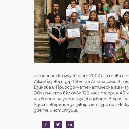
исторически музей е от 2002 г. и това 
Джамбазова и д-р Светла Атанасова. В тез
Езикова и Природо-математическа гимнази
Обучението включва 120 часа теория, 40 
развитие на умения за общуване. В края н
Удостоверение за завършен курс по „Екск
двете институции.