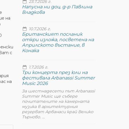
23.7.2026 г.
Напусна ни доц. д-р Павлина
Владкова
е
ие на
а
10.7.2026 г.
Британският посланик
0
откри изложа, посветена на
Априлското въстание, в
ренски
Конака
ават с
1.7.2026 г.
Три концерта през юли на
ария
фестивала Arbanassi Summer
ас на
Music 2026
За шестнадесети път Arbanassi
Summer Music ще събере
почитателите на камерната
музика в архитектурния
резерват Арбанаси край Велико
Търново. ...