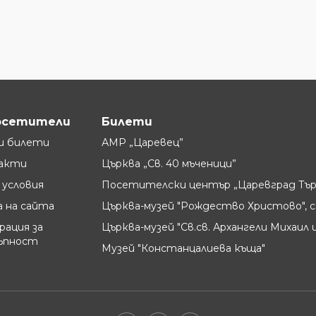
осетители
Билети
и билети
АМР „Царевец”
акти
Църква „Св. 40 мъченици”
условия
Посетителски център „Царевград Тър
 на сайта
Църква-музей "Рождество Христово", с
рация за
Църква-музей "Св.св. Архангели Михаил и
ъпност
Музей "Констанцалиева къща"