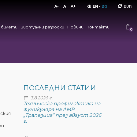
Curren
A-
A
A+
EN
-
BG
и билети
Виртуални разходки
Новини
Контакти
0
ПОСЛЕДНИ СТАТИИ
3.8.2026 г.
Техническа профилактика на
фуникуляра на АМР
еския
„Трапезица“ през август 2026
г.
ки