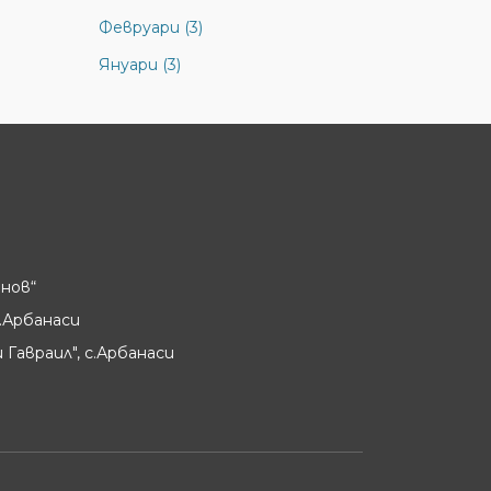
Февруари (3)
Януари (3)
нов“
.Арбанаси
 Гавраил", с.Арбанаси