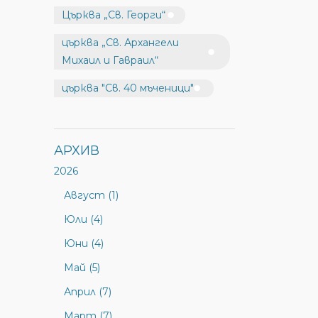
Църква „Св. Георги“
църква „Св. Архангели
Михаил и Гавраил“
църква "Св. 40 мъченици"
АРХИВ
2026
Август (1)
Юли (4)
Юни (4)
Май (5)
Април (7)
Март (7)