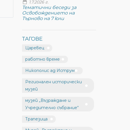
1.7.2026 г.
Тематични беседи за
Освобождението на
Търново на 7 юли
ТАГОВЕ
Царевец
работно време
Никополис ад Иструм
Регионален исторически
музей
музей „Възраждане и
Учредително събрание“
Трапезица