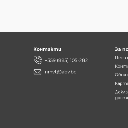
Контакти
За п
Цени 
+359 (885) 105-282
Конт
rimvt@abv.bg
Общи 
Карта
Декла
дост