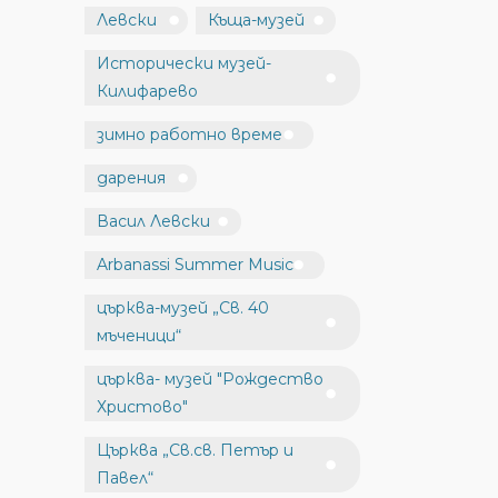
Левски
Къща-музей
Исторически музей-
Килифарево
зимно работно време
дарения
Васил Левски
Arbanassi Summer Music
църква-музей „Св. 40
мъченици“
църква- музей "Рождество
Христово"
Църква „Св.св. Петър и
Павел“