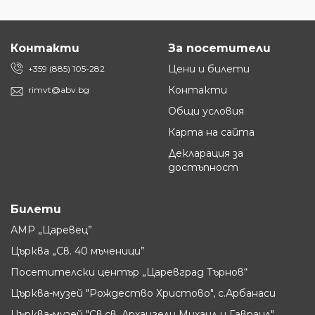
Контакти
За посетители
Цени и билети
+359 (885) 105-282
Контакти
rimvt@abv.bg
Общи условия
Карта на сайта
Декларация за
достъпност
Билети
АМР „Царевец”
Църква „Св. 40 мъченици”
Посетителски център „Царевград Търнов“
Църква-музей "Рождество Христово", с.Арбанаси
Църква-музей "Св.св. Архангели Михаил и Гавраил",