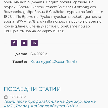
преминават р. Дунав и водят тежки сражения с
турски военни части. Участва с голям отряд от
български доброволци в Сръбско-турската война от
1876 г. По време на Руско-турската освободителна
война 1877 – 1878 г. оказва помощ на руското военно
командване и взема участие в боевете при гр.
Свищов. Умира на 22 март 1907 г.
Дата:
8.4.2025 г.
Тагове:
Къща-музей „Филип Тотю“
ПОСЛЕДНИ СТАТИИ
3.8.2026 г.
Техническа профилактика на фуникуляра на
АМР „Трапезица“ през август 2026 г.