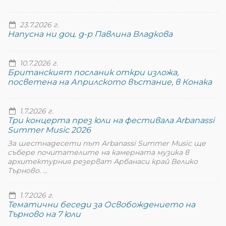
23.7.2026 г.
Напусна ни доц. д-р Павлина Владкова
10.7.2026 г.
Британският посланик откри изложа,
посветена на Априлското въстание, в Конака
1.7.2026 г.
Три концерта през юли на фестивала Arbanassi
Summer Music 2026
За шестнадесети път Arbanassi Summer Music ще
събере почитателите на камерната музика в
архитектурния резерват Арбанаси край Велико
Търново. ...
1.7.2026 г.
Тематични беседи за Освобождението на
Търново на 7 юли