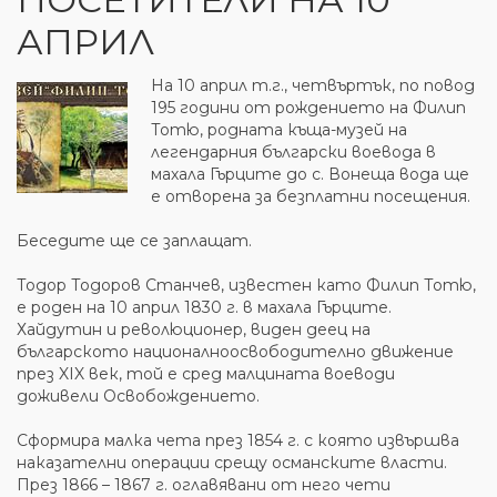
АПРИЛ
На 10 април т.г., четвъртък, по повод
195 години от рождението на Филип
Тотю, родната къща-музей на
легендарния български воевода в
махала Гърците до с. Вонеща вода ще
е отворена за безплатни посещения.
Беседите ще се заплащат.
Тодор Тодоров Станчев, известен като Филип Тотю,
е роден на 10 април 1830 г. в махала Гърците.
Хайдутин и революционер, виден деец на
българското националноосвободително движение
през XIX век, той е сред малцината воеводи
доживели Освобождението.
Сформира малка чета през 1854 г. с която извършва
наказателни операции срещу османските власти.
През 1866 – 1867 г. оглавявани от него чети