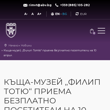
rimvt@abv.bg
+359 (885) 105-282
Currency
A-
A
A+
EN
-
BG
0
Начало
Новини
Къща-музей „Филип Тотю“ приема безплатно посетители на 10
април
КЪЩА-МУЗЕЙ „ФИЛИП
ТОТЮ“ ПРИЕМА
БЕЗПЛАТНО
ПОСЕТИТЕЛИ НА 10