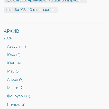
църква „Св. Архангели Михаил и Гавраил“
църква "Св. 40 мъченици"
АРХИВ
2026
Август (1)
Юли (4)
Юни (4)
Май (5)
Април (7)
Март (7)
Февруари (2)
Януари (2)