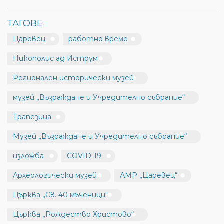
ТАГОВЕ
Царевец
работно време
Никополис ад Иструм
Регионален исторически музей
музей „Възраждане и Учредително събрание“
Трапезица
Музей „Възраждане и Учредително събрание“
изложба
COVID-19
Археологически музей
АМР „Царевец“
Църква „Св. 40 мъченици“
Църква „Рождество Христово“