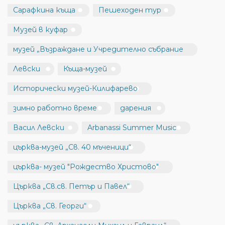
Сарафкина къща
Пешеходен тур
Музей в куфар
музей „Възраждане и Учредително събрание
Левски
Къща-музей
Исторически музей-Килифарево
зимно работно време
дарения
Васил Левски
Arbanassi Summer Music
църква-музей „Св. 40 мъченици“
църква- музей "Рождество Христово"
Църква „Св.св. Петър и Павел“
Църква „Св. Георги“