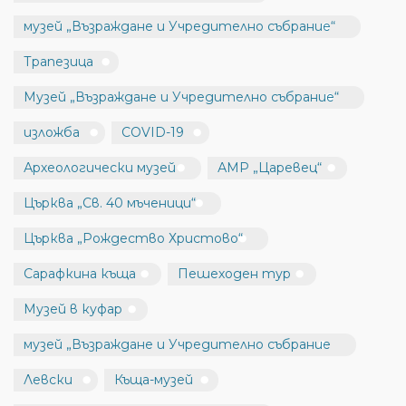
музей „Възраждане и Учредително събрание“
Трапезица
Музей „Възраждане и Учредително събрание“
изложба
COVID-19
Археологически музей
АМР „Царевец“
Църква „Св. 40 мъченици“
Църква „Рождество Христово“
Сарафкина къща
Пешеходен тур
Музей в куфар
музей „Възраждане и Учредително събрание
Левски
Къща-музей