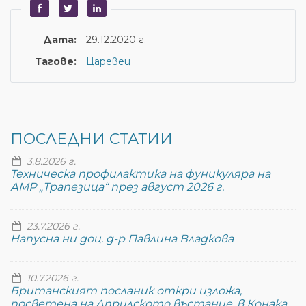
Дата:
29.12.2020 г.
Тагове:
Царевец
ПОСЛЕДНИ СТАТИИ
3.8.2026 г.
Техническа профилактика на фуникуляра на
АМР „Трапезица“ през август 2026 г.
23.7.2026 г.
Напусна ни доц. д-р Павлина Владкова
10.7.2026 г.
Британският посланик откри изложа,
посветена на Априлското въстание, в Конака