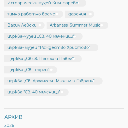
Исторически музей-Килифарево
зимно работно време
дарения
Васил Левски
Arbanassi Summer Music
църква-музей „Св. 40 мъченици“
църква- музей "Рождество Христово"
Църква „Св.св. Петър и Павел“
Църква „Св. Георги“
църква „Св. Архангели Михаил и Гавраил“
църква "Св. 40 мъченици"
АРХИВ
2026