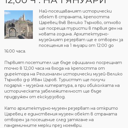
Най-посещаваният исторически
обект в страната, крепостта
Царевец във Велико Търново, отново
ще посреща туристи в първия ден на
новата година. Архитектурно-
музейният резерват ще е отворен за
посещения на 1 януари от 12:00 до
16:00 часа.
Първият посетител ще бъде официално посрещнат
точно в 12,00 часа на входа на крепостта от
директора на Регионален исторически музей-Велико
Търново д-р Иван Църов. Туристът ще получи
подарък – музейна литература, а при обиколката на
историческата забележителност ще бъде
придружен от екскурзовод.
Като архитектурно-музеен резерват на открито
Царевец е единствения музеен обект в страната
отворен за посещение след затягане на
пандемичните мерки през ноември.