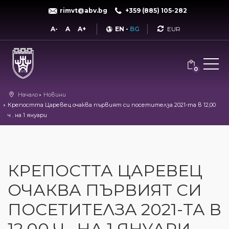
rimvt@abv.bg
+359 (885) 105-282
Currency
A-
A
A+
EN
-
BG
0
Начало
Новини
Крепостта Царевец очаква първият си посетителза 2021-та в 12,00
ч . на 1 януари
КРЕПОСТТА ЦАРЕВЕЦ
ОЧАКВА ПЪРВИЯТ СИ
ПОСЕТИТЕЛЗА 2021-ТА В
12,00 Ч . НА 1 ЯНУАРИ