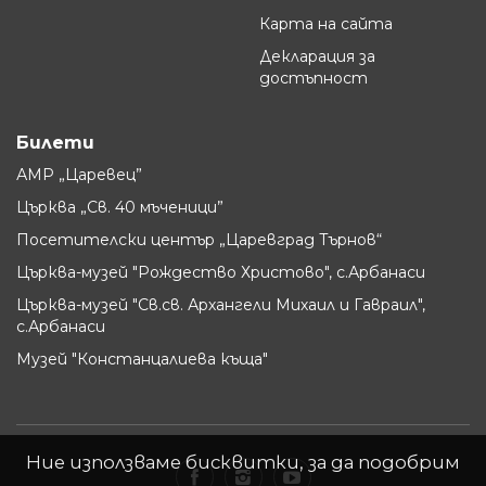
Карта на сайта
Декларация за
достъпност
Билети
АМР „Царевец”
Църква „Св. 40 мъченици”
Посетителски център „Царевград Търнов“
Църква-музей "Рождество Христово", с.Арбанаси
Църква-музей "Св.св. Архангели Михаил и Гавраил",
с.Арбанаси
Музей "Констанцалиева къща"
Ние използваме бисквитки, за да подобрим