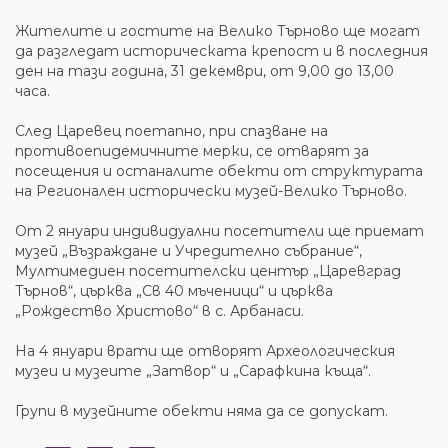
Жителите и гостите на Велико Търново ще могат
да разгледат историческата крепост и в последния
ден на тази година, 31 декември, от 9,00 до 13,00
часа.
След Царевец поетапно, при спазване на
противоепидемичните мерки, се отварят за
посещения и останалите обекти от структурата
на Регионален исторически музей-Велико Търново.
От 2 януари индивидуални посетители ще приемат
музей „Възраждане и Учредително събрание“,
Мултимедиен посетителски център „Царевград
Търнов“, църква „Св 40 мъченици“ и църква
„Рождество Христово“ в с. Арбанаси.
На 4 януари врати ще отворят Археологическия
музеи и музеите „Затвор“ и „Сарафкина къща“.
Групи в музейните обекти няма да се допускат.