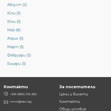
Август (2)
Юли (3)
Юни (5)
Май (8)
Април (5)
Март (5)
Февруари (3)
Януари (3)
Контакти
За посетители
Цени и билети
+359 (885) 105-282
Контакти
rimvt@abv.bg
Общи условия