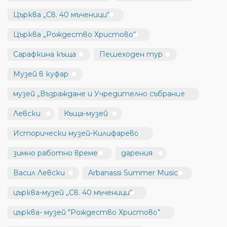
Църква „Св. 40 мъченици“
Църква „Рождество Христово“
Сарафкина къща
Пешеходен тур
Музей в куфар
музей „Възраждане и Учредително събрание
Левски
Къща-музей
Исторически музей-Килифарево
зимно работно време
дарения
Васил Левски
Arbanassi Summer Music
църква-музей „Св. 40 мъченици“
църква- музей "Рождество Христово"