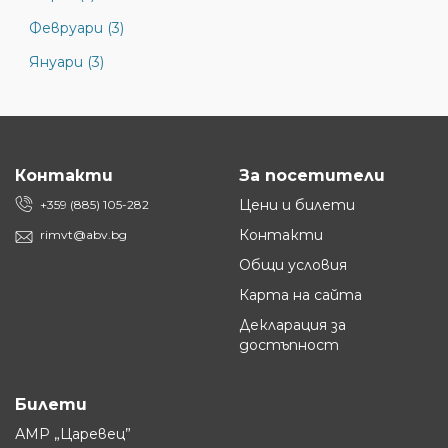
Февруари (3)
Януари (3)
Контакти
За посетители
Цени и билети
+359 (885) 105-282
Контакти
rimvt@abv.bg
Общи условия
Карта на сайта
Декларация за
достъпност
Билети
АМР „Царевец”