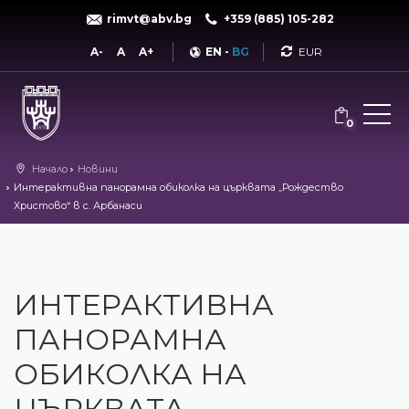
rimvt@abv.bg
+359 (885) 105-282
Currency
A-
A
A+
EN
-
BG
0
Начало
Новини
Интерактивна панорамна обиколка на църквата „Рождество
Христово“ в с. Арбанаси
ИНТЕРАКТИВНА
ПАНОРАМНА
ОБИКОЛКА НА
ЦЪРКВАТА