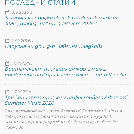
ПОСЛЕДНИ СТАТИИ
3.8.2026 г.
Техническа профилактика на фуникуляра на
АМР „Трапезица“ през август 2026 г.
23.7.2026 г.
Напусна ни доц. д-р Павлина Владкова
10.7.2026 г.
Британският посланик откри изложа,
посветена на Априлското въстание, в Конака
1.7.2026 г.
Три концерта през юли на фестивала Arbanassi
Summer Music 2026
За шестнадесети път Arbanassi Summer Music ще
събере почитателите на камерната музика в
архитектурния резерват Арбанаси край Велико
Търново. ...