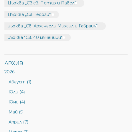
Църква „Св.св. Петър и Павел“
Църква „Св. Георги“
църква „Св. Архангели Михаил и Гавраил“
църква "Св. 40 мъченици"
АРХИВ
2026
Август (1)
Юли (4)
Юни (4)
Май (5)
Април (7)