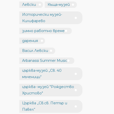
Левски
Къща-музей
Исторически музей-
Килифарево
зимно работно време
дарения
Васил Левски
Arbanassi Summer Music
църква-музей „Св. 40
мъченици“
църква- музей "Рождество
Христово"
Църква „Св.св. Петър и
Павел“