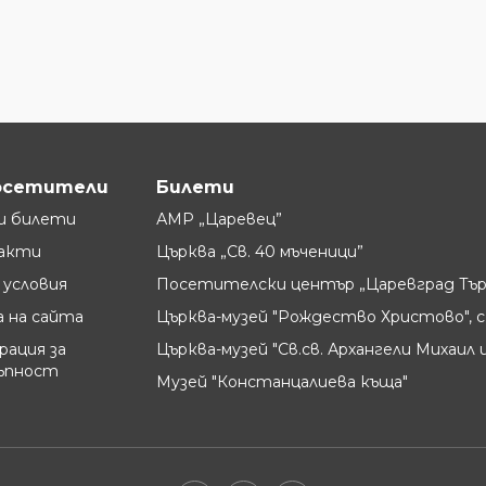
осетители
Билети
и билети
АМР „Царевец”
акти
Църква „Св. 40 мъченици”
условия
Посетителски център „Царевград Тър
 на сайта
Църква-музей "Рождество Христово", с
рация за
Църква-музей "Св.св. Архангели Михаил и
ъпност
Музей "Констанцалиева къща"