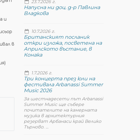
входът
23.7.2026 г.
Напусна ни доц. д-р Павлина
Владкова
а и
10.7.2026 г.
исьор
Британският посланик
откри изложа, посветена на
ивал в
Априлското въстание, в
е
Конака
ия)
1.7.2026 г.
Три концерта през юли на
фестивала Arbanassi Summer
Music 2026
За шестнадесети път Arbanassi
Summer Music ще събере
почитателите на камерната
музика в архитектурния
резерват Арбанаси край Велико
Търново. ...