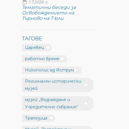
1.7.2026 г.
Тематични беседи за
Освобождението на
Търново на 7 юли
ТАГОВЕ
Царевец
работно време
Никополис ад Иструм
Регионален исторически
музей
музей „Възраждане и
Учредително събрание“
Трапезица