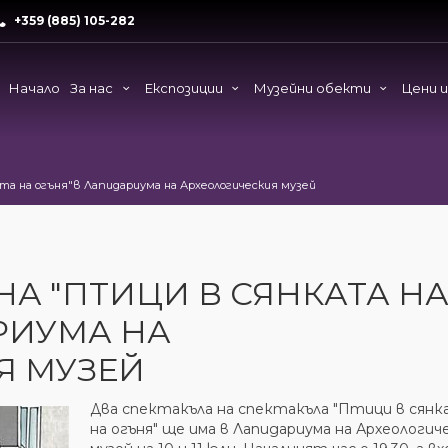
+359 (885) 105-282
Начало
За нас
Експозиции
Музейни обекти
Цени 
та на огъня"в Лапидариума на Археологическия музей
НА "ПТИЦИ В СЯНКАТА Н
РИУМА НА
Я МУЗЕЙ
Два спектакъла на спектакъла "Птици в сян
на огъня" ще има в Лапидариума на Археологич