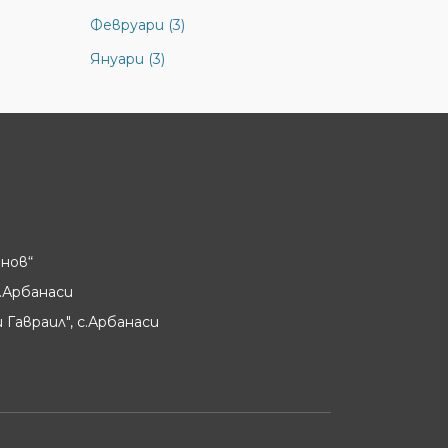
Февруари (3)
Януари (3)
нов“
.Арбанаси
 Гавраил", с.Арбанаси