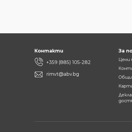
Контакти
За п
Цени 
+359 (885) 105-282
Конт
rimvt@abv.bg
Общи 
Карта
Декла
дост