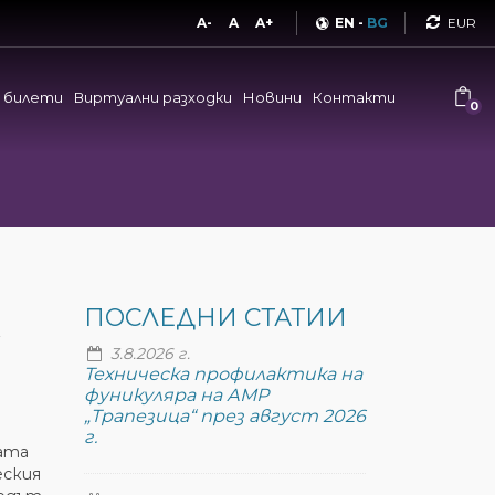
Curren
A-
A
A+
EN
-
BG
и билети
Виртуални разходки
Новини
Контакти
0
А
ПОСЛЕДНИ СТАТИИ
3.8.2026 г.
Техническа профилактика на
фуникуляра на АМР
„Трапезица“ през август 2026
г.
ката
еския