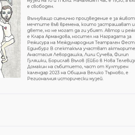
музей на 10 и 11 юли. Началният час е 19,30, а 
е свободен.
Вълнуващо сценично произведение е за живот
мечтите във времена, които застрашават и
двете, но не могат да ги убият. Автор и реж
е Клара Армандова, носител на Наградата за
Режисура на Международния Театрален Фест
Единбург В спектакъла участват актьорит
Анастасия Левордашка, Лили Сучева, Филип
Гуляшки, Борислав Вълов (ЕйБо в Нова Телевиз
Домакин на събитието, част от Културен
календар 2023 на Община Велико Търново, е
Регионалния исторически музей.