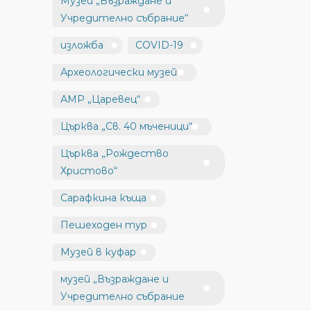
Музей „Възраждане и
Учредително събрание“
изложба
COVID-19
Археологически музей
АМР „Царевец“
Църква „Св. 40 мъченици“
Църква „Рождество
Христово“
Сарафкина къща
Пешеходен тур
Музей в куфар
музей „Възраждане и
Учредително събрание