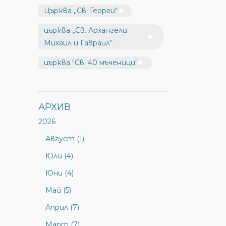
Църква „Св. Георги“
църква „Св. Архангели
Михаил и Гавраил“
църква "Св. 40 мъченици"
АРХИВ
2026
Август (1)
Юли (4)
Юни (4)
Май (5)
Април (7)
Март (7)